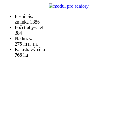
První pís.
zmínka 1386
Počet obyvatel
384
Nadm. v.
275 m n. m.
Katastr. výměra
766 ha