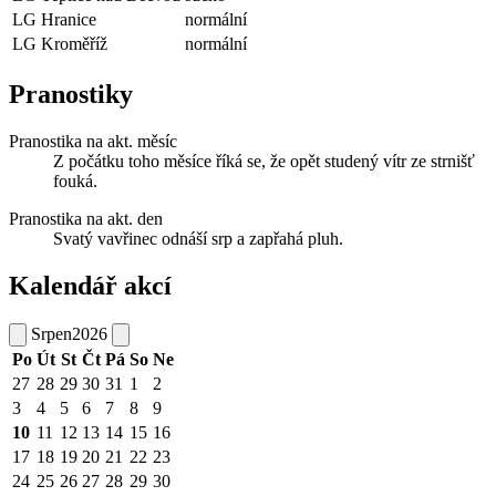
LG Hranice
normální
LG Kroměříž
normální
Pranostiky
Pranostika na akt. měsíc
Z počátku toho měsíce říká se, že opět studený vítr ze strnišť
fouká.
Pranostika na akt. den
Svatý vavřinec odnáší srp a zapřahá pluh.
Kalendář akcí
Srpen
2026
Po
Út
St
Čt
Pá
So
Ne
27
28
29
30
31
1
2
3
4
5
6
7
8
9
10
11
12
13
14
15
16
17
18
19
20
21
22
23
24
25
26
27
28
29
30