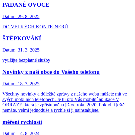
PADANÉ OVOCE
Datum:
29. 8. 2025
DO VELKÝCH KONTEJNERŮ
ŠTĚPKOVÁNÍ
Datum:
31. 3. 2025
využijte bezplatné služby
Novinky z naší obce do Vašeho telefonu
Datum:
18. 3. 2025
Všechny novinky a důležité zprávy z našeho webu můžete mít ve
svých mobilních telefonech. Je tu pro Vás mobilní aplikace V
OBRAZE, která je zpřístupněna již od roku 2020. Pokud ji ještě
nemáte, velmi jednoduše a rychle si ji nainstalujete.
měření rychlosti
Datum:
14. 8. 2024