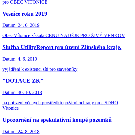
pro OBEC VÍTONICE
Vesnice roku 2019
Datum:
24. 6. 2019
Obec Vítonice získala CENU NADĚJE PRO ŽIVÝ VENKOV
Služba UtilityReport pro území Zlínského kraje.
Datum:
4. 6. 2019
vyjádření k existenci sítí pro stavebníky
"DOTACE ZK"
Datum:
30. 10. 2018
na pořízení věcných prostředků požární ochrany pro JSDHO
Vítonice
Upozornění na spekulativní koupě pozemků
Datum:
24. 8. 2018