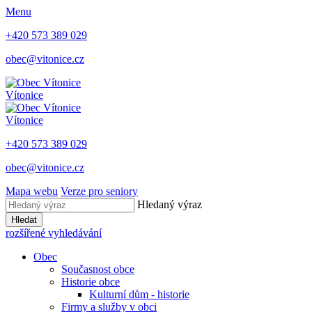
Menu
+420 573 389 029
obec@vitonice.cz
Vítonice
Vítonice
+420 573 389 029
obec@vitonice.cz
Mapa webu
Verze pro seniory
Hledaný výraz
Hledat
rozšířené vyhledávání
Obec
Současnost obce
Historie obce
Kulturní dům - historie
Firmy a služby v obci