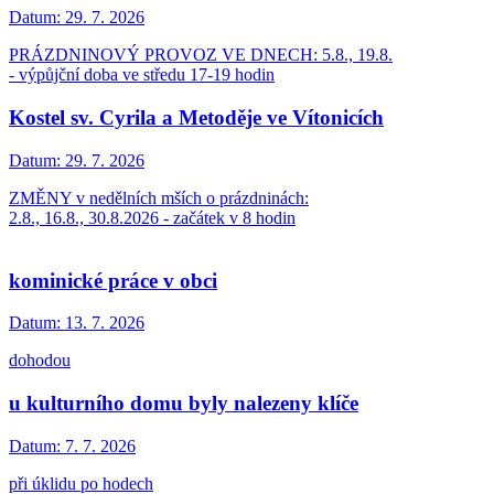
Datum:
29. 7. 2026
PRÁZDNINOVÝ PROVOZ VE DNECH: 5.8., 19.8.
- výpůjční doba ve středu 17-19 hodin
Kostel sv. Cyrila a Metoděje ve Vítonicích
Datum:
29. 7. 2026
ZMĚNY v nedělních mších o prázdninách:
2.8., 16.8., 30.8.2026 - začátek v 8 hodin
kominické práce v obci
Datum:
13. 7. 2026
dohodou
u kulturního domu byly nalezeny klíče
Datum:
7. 7. 2026
při úklidu po hodech