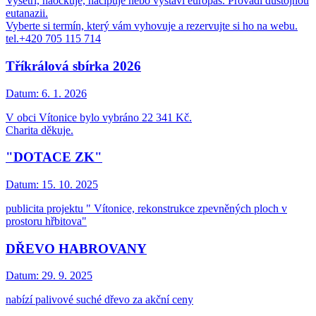
Vyšetří, naočkuje, načipuje nebo vystaví europas. Provádí důstojnou
eutanazii.
Vyberte si termín, který vám vyhovuje a rezervujte si ho na webu.
tel.+420 705 115 714
Tříkrálová sbírka 2026
Datum:
6. 1. 2026
V obci Vítonice bylo vybráno 22 341 Kč.
Charita děkuje.
"DOTACE ZK"
Datum:
15. 10. 2025
publicita projektu " Vítonice, rekonstrukce zpevněných ploch v
prostoru hřbitova"
DŘEVO HABROVANY
Datum:
29. 9. 2025
nabízí palivové suché dřevo za akční ceny