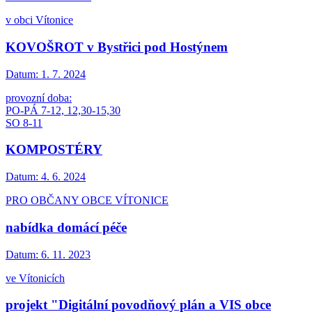
v obci Vítonice
KOVOŠROT v Bystřici pod Hostýnem
Datum:
1. 7. 2024
provozní doba:
PO-PÁ 7-12, 12,30-15,30
SO 8-11
KOMPOSTÉRY
Datum:
4. 6. 2024
PRO OBČANY OBCE VÍTONICE
nabídka domácí péče
Datum:
6. 11. 2023
ve Vítonicích
projekt "Digitální povodňový plán a VIS obce