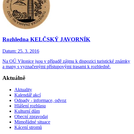
Rozhledna KELČSKÝ JAVORNÍK
Datum:
25. 3. 2016
Na OÚ Vítonice jsou v případě zájmu k dispozici turistické známky
a mapy s vyznačenými přístupovými trasami k rozhledně.
Aktuálně
Aktuality
Kalendář akcí
Odpady - informace, odvoz
Hlášení rozhlasu
Kulturní dům
Obecní zpravodaj
Mimořádné situace
Kácení stromů