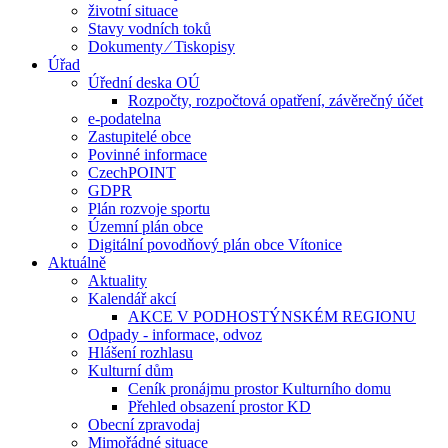
životní situace
Stavy vodních toků
Dokumenty ⁄ Tiskopisy
Úřad
Úřední deska OÚ
Rozpočty, rozpočtová opatření, závěrečný účet
e-podatelna
Zastupitelé obce
Povinné informace
CzechPOINT
GDPR
Plán rozvoje sportu
Územní plán obce
Digitální povodňový plán obce Vítonice
Aktuálně
Aktuality
Kalendář akcí
AKCE V PODHOSTÝNSKÉM REGIONU
Odpady - informace, odvoz
Hlášení rozhlasu
Kulturní dům
Ceník pronájmu prostor Kulturního domu
Přehled obsazení prostor KD
Obecní zpravodaj
Mimořádné situace