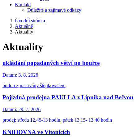
Kontakt
Důležité a zajímavé odkazy
Úvodní stránka
Aktuálně
Aktuality
Aktuality
ukládání popadaných větví po bouřce
Datum:
3. 8. 2026
budou zpracovány štěpkovačem
Pojízdná prodejna PAULLA z Lipníka nad Bečvou
Datum:
29. 7. 2026
prodej: středa 12,45-13 hodin, pátek 13,15- 13,40 hodin
KNIHOVNA ve Vítonicích