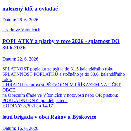
nalezený klíč a ovladač
Datum:
26. 6. 2026
u sadu ve Vítonicích
POPLATKY a platby v roce 2026 - splatnost DO
30.6.2026
Datum:
22. 6. 2026
SPLATNOST poplatku ze psů je do 31.5.kalendářního roku
SPLATNNOST POPLATKŮ a stočného je do 30.6. kalendářního
roku.
ÚHRADU lze provést PŘEVODNÍM PŘÍKAZEM NA ÚČET
OBCE,
na Obecním úřade ve Vítonicích v hotovosti nebo QR platbou:
POKLADNÍ DNY: pondělí, středa
HODINY: 8,30-12 a 14-17
letní brigáda v obci Rakov a Býškovice
Datum:
16. 6. 2026