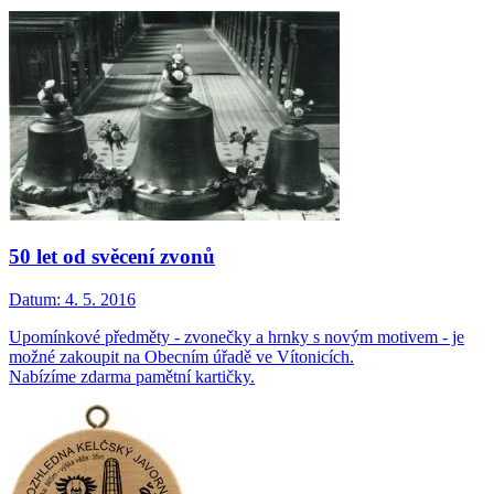
50 let od svěcení zvonů
Datum:
4. 5. 2016
Upomínkové předměty - zvonečky a hrnky s novým motivem - je
možné zakoupit na Obecním úřadě ve Vítonicích.
Nabízíme zdarma pamětní kartičky.