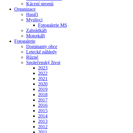
Kácení stromů
Organizace
Hasiči
Myslivci
Fotogalerie MS
Zahrádkáři
Motorkáři
Fotogalerie
Dominanty obce
Letecké náhledy
Různé
Společenský život
2023
2022
2021
2020
2019
2018
2017
2016
2015
2014
2013
2012
2011