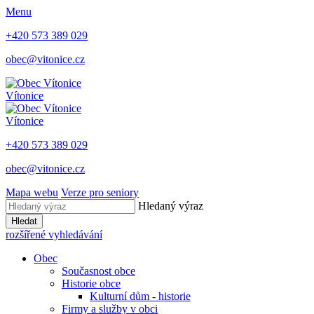
Menu
+420 573 389 029
obec@vitonice.cz
Vítonice
Vítonice
+420 573 389 029
obec@vitonice.cz
Mapa webu
Verze pro seniory
Hledaný výraz
Hledat
rozšířené vyhledávání
Obec
Současnost obce
Historie obce
Kulturní dům - historie
Firmy a služby v obci