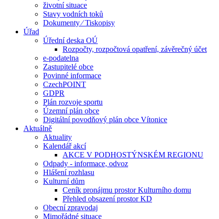
životní situace
Stavy vodních toků
Dokumenty ⁄ Tiskopisy
Úřad
Úřední deska OÚ
Rozpočty, rozpočtová opatření, závěrečný účet
e-podatelna
Zastupitelé obce
Povinné informace
CzechPOINT
GDPR
Plán rozvoje sportu
Územní plán obce
Digitální povodňový plán obce Vítonice
Aktuálně
Aktuality
Kalendář akcí
AKCE V PODHOSTÝNSKÉM REGIONU
Odpady - informace, odvoz
Hlášení rozhlasu
Kulturní dům
Ceník pronájmu prostor Kulturního domu
Přehled obsazení prostor KD
Obecní zpravodaj
Mimořádné situace