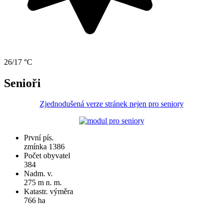
26/17 °C
Senioři
Zjednodušená verze stránek nejen pro seniory
První pís.
zmínka 1386
Počet obyvatel
384
Nadm. v.
275 m n. m.
Katastr. výměra
766 ha