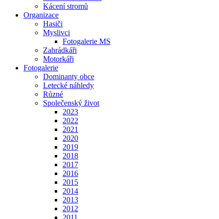
Kácení stromů
Organizace
Hasiči
Myslivci
Fotogalerie MS
Zahrádkáři
Motorkáři
Fotogalerie
Dominanty obce
Letecké náhledy
Různé
Společenský život
2023
2022
2021
2020
2019
2018
2017
2016
2015
2014
2013
2012
2011