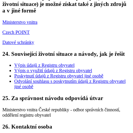
životní situace) je možné získat také z jiných zdrojů
a v jiné formě
Ministerstvo vnitra
Czech POINT
Datové schránky
24. Související životní situace a návody, jak je řešit
Výpis údajů z Registru obyvatel
Výpis o využití údajů z Registru obyvatel
Poskytnutí údajů z Registru obyvatel jiné osobě
Odvolání souhlasu s poskytnutím údajů z Registru obyvatel
jiné osobě
25. Za správnost návodu odpovídá útvar
Ministerstvo vnitra České republiky - odbor správních činností,
oddělení registru obyvatel
26. Kontaktní osoba