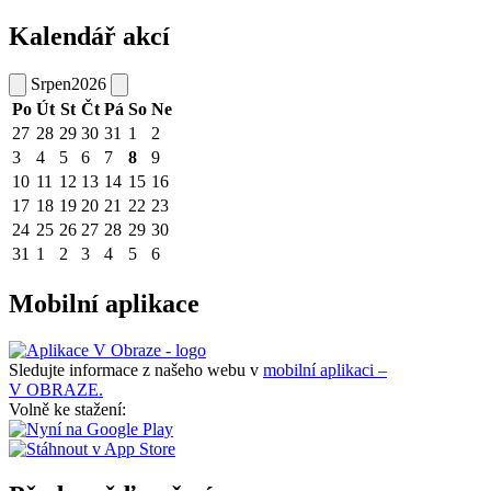
Kalendář akcí
Srpen
2026
Po
Út
St
Čt
Pá
So
Ne
27
28
29
30
31
1
2
3
4
5
6
7
8
9
10
11
12
13
14
15
16
17
18
19
20
21
22
23
24
25
26
27
28
29
30
31
1
2
3
4
5
6
Mobilní aplikace
Sledujte informace z našeho webu v
mobilní aplikaci –
V OBRAZE.
Volně ke stažení: