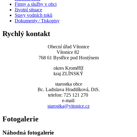
Firmy a služby v obci
životní situace
Stavy vodních toků
Dokumenty ⁄ Tiskopisy
Rychlý kontakt
Obecní úřad Vítonice
Vítonice 82
768 61 Bystřice pod Hostýnem
okres Kroměříž
kraj ZLÍNSKÝ
starostka obce
Bc. Ladislava Hradilíková, DiS.
telefon: 725 121 270
e-mail:
starostka@vitonice.cz
Fotogalerie
Náhodná fotogalerie