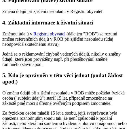
3. Pojmenování (název) životní situace
Změna údajů při zjištění nesouladu v Registru obyvatel
4. Základní informace k životní situaci
Změnou údajů v
Registru obyvatel
(dále jen "ROB") se rozumí
změna referenčních údajů v ROB při zjištění nesouladu (údaj
neodpovídá skutečnému stavu).
Jedná se o reklamování chybně vedených údajů, nikoliv o změny
údajů, které jsou prováděny např. při přestěhování, změně
rodinného stavu apod.
5. Kdo je oprávněn v této věci jednat (podat žádost
apod.)
O změnu údajů při zjištění nesouladu v ROB může požádat fyzická
osoba ("subjekt údajů") starší 15 let, případně zmocněnec na
základě plné moci s úředně ověřeným podpisem zmocnitele.
Za fyzickou osobu mladší 15 let a osobu, jejíž svéprávnost byla
omezena rozhodnutím soudu tak, že není způsobilá k podání
žádosti, nebo která má soudem schválenu smlouvu o nápomoci nebo
zastoupení členem domácnosti, žádá o změnu její zákonný zástupce,