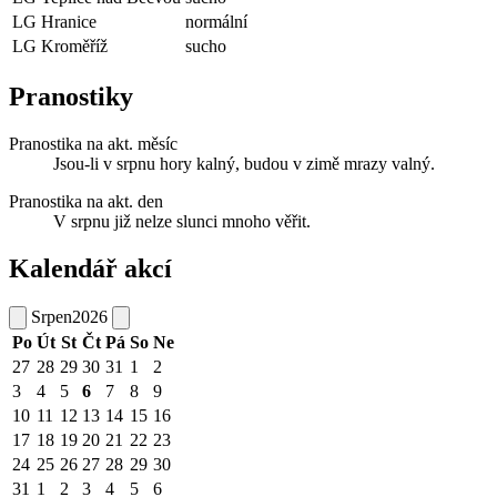
LG Hranice
normální
LG Kroměříž
sucho
Pranostiky
Pranostika na akt. měsíc
Jsou-li v srpnu hory kalný, budou v zimě mrazy valný.
Pranostika na akt. den
V srpnu již nelze slunci mnoho věřit.
Kalendář akcí
Srpen
2026
Po
Út
St
Čt
Pá
So
Ne
27
28
29
30
31
1
2
3
4
5
6
7
8
9
10
11
12
13
14
15
16
17
18
19
20
21
22
23
24
25
26
27
28
29
30
31
1
2
3
4
5
6