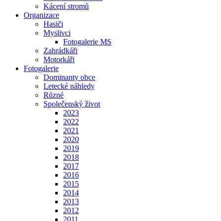
Kácení stromů
Organizace
Hasiči
Myslivci
Fotogalerie MS
Zahrádkáři
Motorkáři
Fotogalerie
Dominanty obce
Letecké náhledy
Různé
Společenský život
2023
2022
2021
2020
2019
2018
2017
2016
2015
2014
2013
2012
2011