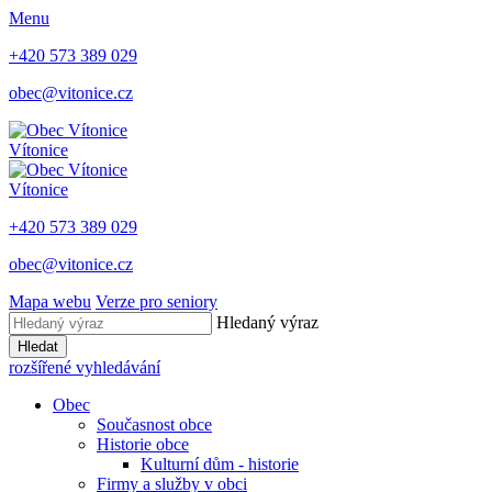
Menu
+420 573 389 029
obec@vitonice.cz
Vítonice
Vítonice
+420 573 389 029
obec@vitonice.cz
Mapa webu
Verze pro seniory
Hledaný výraz
Hledat
rozšířené vyhledávání
Obec
Současnost obce
Historie obce
Kulturní dům - historie
Firmy a služby v obci