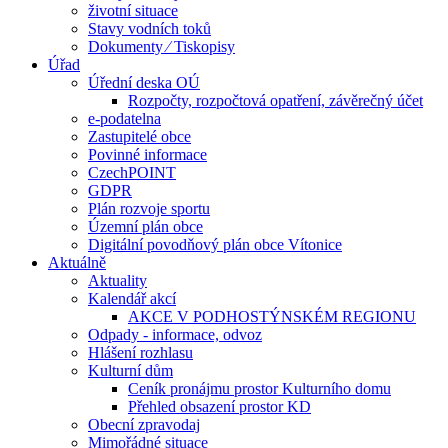
životní situace
Stavy vodních toků
Dokumenty ⁄ Tiskopisy
Úřad
Úřední deska OÚ
Rozpočty, rozpočtová opatření, závěrečný účet
e-podatelna
Zastupitelé obce
Povinné informace
CzechPOINT
GDPR
Plán rozvoje sportu
Územní plán obce
Digitální povodňový plán obce Vítonice
Aktuálně
Aktuality
Kalendář akcí
AKCE V PODHOSTÝNSKÉM REGIONU
Odpady - informace, odvoz
Hlášení rozhlasu
Kulturní dům
Ceník pronájmu prostor Kulturního domu
Přehled obsazení prostor KD
Obecní zpravodaj
Mimořádné situace