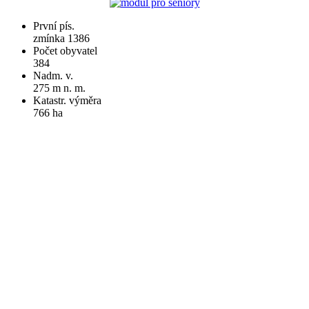
První pís.
zmínka 1386
Počet obyvatel
384
Nadm. v.
275 m n. m.
Katastr. výměra
766 ha