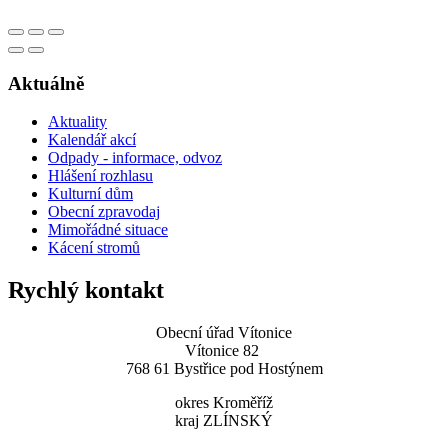
Aktuálně
Aktuality
Kalendář akcí
Odpady - informace, odvoz
Hlášení rozhlasu
Kulturní dům
Obecní zpravodaj
Mimořádné situace
Kácení stromů
Rychlý kontakt
Obecní úřad Vítonice
Vítonice 82
768 61 Bystřice pod Hostýnem
okres Kroměříž
kraj ZLÍNSKÝ