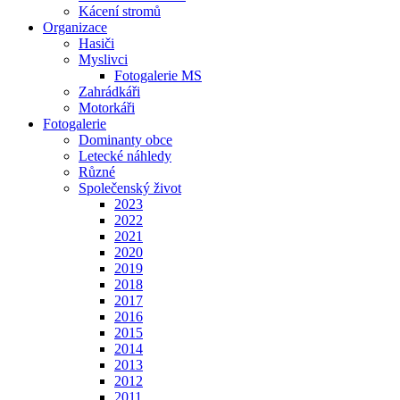
Kácení stromů
Organizace
Hasiči
Myslivci
Fotogalerie MS
Zahrádkáři
Motorkáři
Fotogalerie
Dominanty obce
Letecké náhledy
Různé
Společenský život
2023
2022
2021
2020
2019
2018
2017
2016
2015
2014
2013
2012
2011