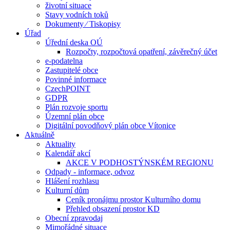
životní situace
Stavy vodních toků
Dokumenty ⁄ Tiskopisy
Úřad
Úřední deska OÚ
Rozpočty, rozpočtová opatření, závěrečný účet
e-podatelna
Zastupitelé obce
Povinné informace
CzechPOINT
GDPR
Plán rozvoje sportu
Územní plán obce
Digitální povodňový plán obce Vítonice
Aktuálně
Aktuality
Kalendář akcí
AKCE V PODHOSTÝNSKÉM REGIONU
Odpady - informace, odvoz
Hlášení rozhlasu
Kulturní dům
Ceník pronájmu prostor Kulturního domu
Přehled obsazení prostor KD
Obecní zpravodaj
Mimořádné situace