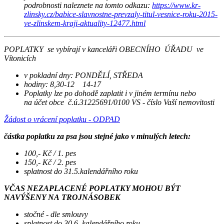
podrobnosti naleznete na tomto odkazu:
https://www.kr-
zlinsky.cz/babice-slavnostne-prevzaly-titul-vesnice-roku-2015-
ve-zlinskem-kraji-aktuality-12477.html
POPLATKY se vybírají v kanceláři OBECNÍHO ÚŘADU ve
Vítonicích
v pokladní dny: PONDĚLÍ, STŘEDA
hodiny: 8,30-12 14-17
Poplatky lze po dohodě zaplatit i v jiném termínu nebo
na účet obce č.ú.31225691/0100 VS - číslo Vaší nemovitosti
Žádost o vrácení poplatku - ODPAD
částka poplatku za psa jsou stejné jako v minulých letech:
100,- Kč / 1. pes
150,- Kč / 2. pes
splatnost do 31.5.kalendářního roku
VČAS NEZAPLACENÉ POPLATKY MOHOU BÝT
NAVÝŠENY NA TROJNÁSOBEK
stočné - dle smlouvy
splatnost do 30.6. kalendářního roku