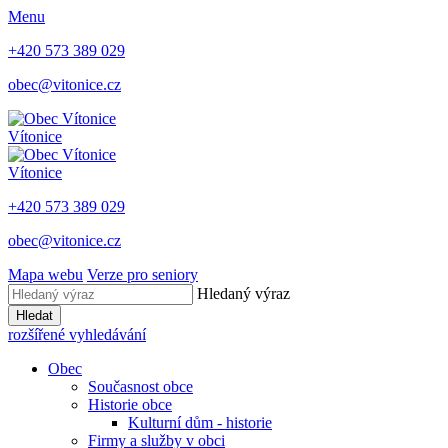
Menu
+420 573 389 029
obec@vitonice.cz
Vítonice
Vítonice
+420 573 389 029
obec@vitonice.cz
Mapa webu
Verze pro seniory
Hledaný výraz
Hledat
rozšířené vyhledávání
Obec
Současnost obce
Historie obce
Kulturní dům - historie
Firmy a služby v obci