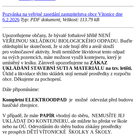
Pozvánka na veřejné zasedání zastupitelstva obce Vítonice dne
6.2.2026
Typ: PDF dokument, Velikost: 113.79 kB
Upozorňujeme občany, že bývalé fotbalové hřiště NENÍ
VEŘEJNOU SKLÁDKOU BIOLOGICKÉHO ODPADU. Buďte
ohleduplní ke skutečnosti, že si zde hrají děti a areál slouží
pro volnočasové aktivity. Jestli nemůžete likvidovat tento odpad
na svých pozemcích, máte možnost využít kontejneru, který je
umístěný v lesíku. Zároveň upozorňujeme na
ZÁKAZ
UKLÁDÁNÍ STAVEBNÍ SUTI A MATERIÁLU na tzv. letišti.
Úklid a likvidace těchto skládek stojí nemalé prostředky z rozpočtu
obce. Děkujeme za pochopení.
Dále připomínáme:
Kompletní ELEKTROODPAD
je možné odevzdat před budovu
hasičské zbrojnice.
V případě, že máte
PAPÍR
vhodný do sběru, NEMUSÍTE JEJ
UKLÁDAT DO KONTEJNERU, ale můžete ho předat ve škole
nebo na OÚ. Odevzdáním do sběru budou získány prostředky
ve prospěch DĚTÍ VÍTONICKÉ ŠKOLKY A ŠKOLY.