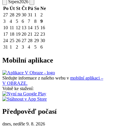
Srpen
2026
Po
Út
St
Čt
Pá
So
Ne
27
28
29
30
31
1
2
3
4
5
6
7
8
9
10
11
12
13
14
15
16
17
18
19
20
21
22
23
24
25
26
27
28
29
30
31
1
2
3
4
5
6
Mobilní aplikace
Sledujte informace z našeho webu v
mobilní aplikaci –
V OBRAZE.
Volně ke stažení:
Předpověď počasí
dnes, neděle 9. 8. 2026