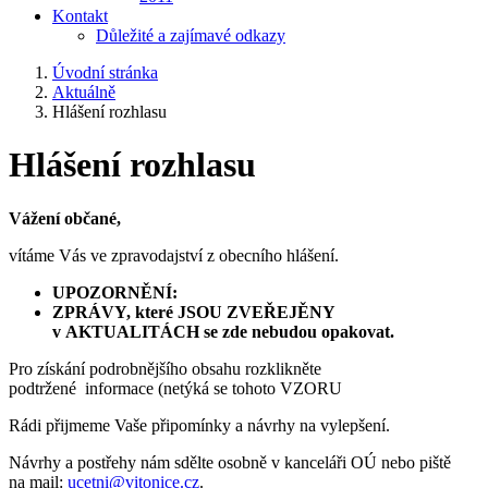
Kontakt
Důležité a zajímavé odkazy
Úvodní stránka
Aktuálně
Hlášení rozhlasu
Hlášení rozhlasu
Vážení občané,
vítáme Vás ve zpravodajství z obecního hlášení.
UPOZORNĚNÍ:
ZPRÁVY, které JSOU ZVEŘEJĚNY
v AKTUALITÁCH se zde nebudou opakovat.
Pro získání podrobnějšího obsahu rozklikněte
podtržené informace (netýká se tohoto VZORU
Rádi přijmeme Vaše připomínky a návrhy na vylepšení.
Návrhy a postřehy nám sdělte osobně v kanceláři OÚ nebo piště
na mail:
ucetni@vitonice.cz
.