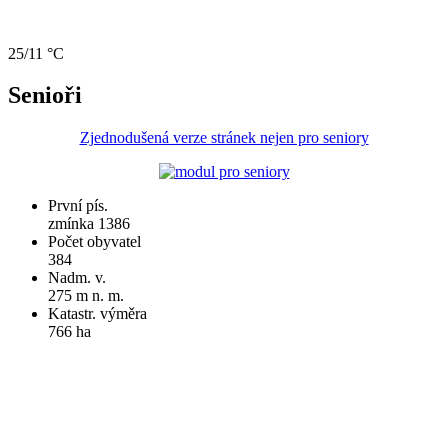
25/11 °C
Senioři
Zjednodušená verze stránek nejen pro seniory
První pís.
zmínka 1386
Počet obyvatel
384
Nadm. v.
275 m n. m.
Katastr. výměra
766 ha