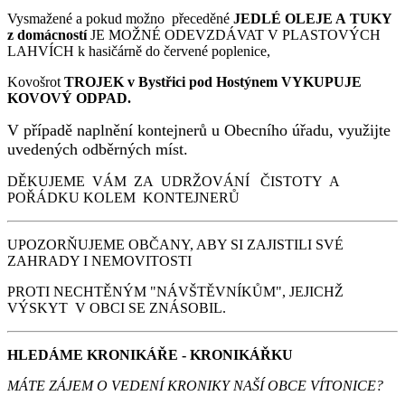
Vysmažené a pokud možno přeceděné
JEDLÉ OLEJE A TUKY
z domácností
JE MOŽNÉ ODEVZDÁVAT V PLASTOVÝCH
LAHVÍCH k hasičárně do červené poplenice,
Kovošrot
TROJEK v Bystřici pod Hostýnem VYKUPUJE
KOVOVÝ ODPAD.
V případě naplnění kontejnerů u Obecního úřadu, využijte
uvedených odběrných míst.
DĚKUJEME VÁM ZA UDRŽOVÁNÍ ČISTOTY A
POŘÁDKU KOLEM KONTEJNERŮ
UPOZORŇUJEME OBČANY, ABY SI ZAJISTILI SVÉ
ZAHRADY I NEMOVITOSTI
PROTI NECHTĚNÝM "NÁVŠTĚVNÍKŮM", JEJICHŽ
VÝSKYT V OBCI SE ZNÁSOBIL.
HLEDÁME KRONIKÁŘE - KRONIKÁŘKU
MÁTE ZÁJEM O VEDENÍ KRONIKY NAŠÍ OBCE VÍTONICE?