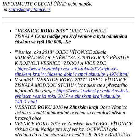
INFORMUJTE OBECNÍ ÚŘAD nebo napište
na
starostka@vitonice.cz
"VESNICE ROKU 2019"
OBEC VÍTONICE
ZÍSKALA
Cenu naděje pro živý venkov a byla odměněna
částkou ve výši 100 000,- Kč
"Vesnice roku 2018" OBEC VÍTONICE získala
MIMOŘÁDNÉ OCENĚNÍ "ZA STRATEGICKÝ PŘÍSTUP
K ROZVOJI VESNICE" ZDROJ A VÍCE ZDE
-
https://www.kr-zlinsky.cz/vesnici-roku-2018-bylo-ve-
zlinskem-kraji-vyhlaseno-dolni-nemci-aktuality-14974.html
V soutěži "VESNICE ROKU 2017"
OBEC VÍTONICE
ZÍSKALA MODROU STUHU více naleznete z převzatého
informačního zdroje:
https://www.kr-zlinsky.cz/slavkov-byl-
vyhlasen-vesnici-roku-2017-ve-
zlinskem-kraji-aktuality-
14021.html
VESNICE ROKU 2016 ve Zlínském kraji
Obec Vítonice
získala v soutěži mimořádné ocenění za energický přístup
k rozvoji obce
VESNICE ROKU 2015 ve Zlínském kraji OBEC VÍTONICE
získala Cenu Naděje pro živý venkov OCENĚNÍ bylo
předáno do rukou starostky v neděli 2.8. 2015 v BABICÍCH