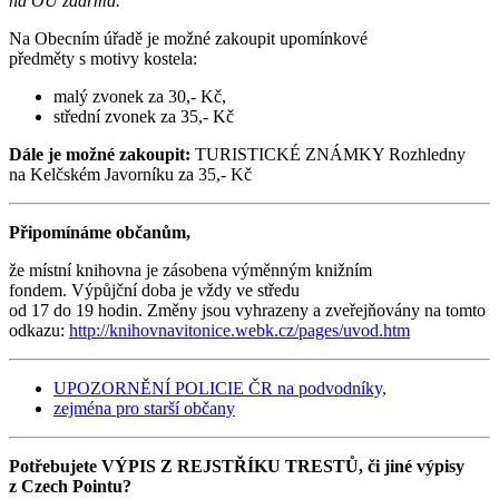
na OÚ zdarma.
Na Obecním úřadě je možné zakoupit upomínkové
předměty s motivy kostela:
malý zvonek za 30,- Kč,
střední zvonek za 35,- Kč
Dále je možné zakoupit:
TURISTICKÉ ZNÁMKY Rozhledny
na Kelčském Javorníku za 35,- Kč
Připomínáme občanům,
že místní knihovna je zásobena výměnným knižním
fondem. Výpůjční doba je vždy ve středu
od 17 do 19 hodin. Změny jsou vyhrazeny a zveřejňovány na tomto
odkazu:
http://knihovnavitonice.webk.cz/pages/uvod.htm
UPOZORNĚNÍ POLICIE ČR na podvodníky,
zejména pro starší občany
Potřebujete VÝPIS Z REJSTŘÍKU TRESTŮ, či jiné výpisy
z Czech Pointu?