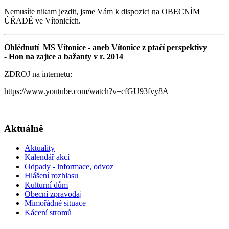
Nemusíte nikam jezdit, jsme Vám k dispozici na OBECNÍM
ÚŘADĚ ve Vítonicích.
Ohlédnutí MS Vítonice - aneb Vítonice z ptačí perspektivy
- Hon na zajíce a bažanty v r. 2014
ZDROJ na internetu:
https://www.youtube.com/watch?v=cfGU93fvy8A
Aktuálně
Aktuality
Kalendář akcí
Odpady - informace, odvoz
Hlášení rozhlasu
Kulturní dům
Obecní zpravodaj
Mimořádné situace
Kácení stromů