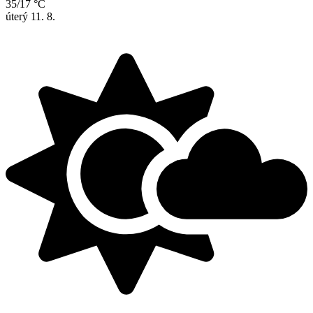
35/17 °C
úterý
11. 8.