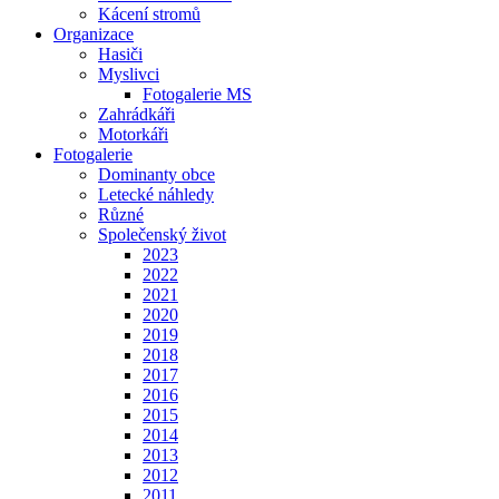
Kácení stromů
Organizace
Hasiči
Myslivci
Fotogalerie MS
Zahrádkáři
Motorkáři
Fotogalerie
Dominanty obce
Letecké náhledy
Různé
Společenský život
2023
2022
2021
2020
2019
2018
2017
2016
2015
2014
2013
2012
2011