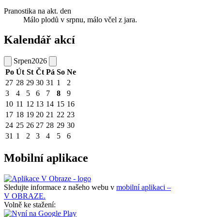
Pranostika na akt. den
Málo plodů v srpnu, málo včel z jara.
Kalendář akcí
Srpen
2026
Po
Út
St
Čt
Pá
So
Ne
27
28
29
30
31
1
2
3
4
5
6
7
8
9
10
11
12
13
14
15
16
17
18
19
20
21
22
23
24
25
26
27
28
29
30
31
1
2
3
4
5
6
Mobilní aplikace
Sledujte informace z našeho webu v
mobilní aplikaci –
V OBRAZE.
Volně ke stažení: