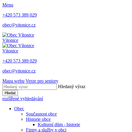
Menu
+420 573 389 029
obec@vitonice.cz
Vítonice
Vítonice
+420 573 389 029
obec@vitonice.cz
Mapa webu
Verze pro seniory
Hledaný výraz
Hledat
rozšířené vyhledávání
Obec
Současnost obce
Historie obce
Kulturní dům - historie
Firmy a služby v obci