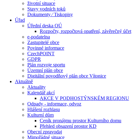
životní situace
Stavy vodních toků
Dokumenty ⁄ Tiskopisy
Úřad
Úřední deska OÚ
Rozpočty, rozpočtová opatření, závěrečný účet
e-podatelna
Zastupitelé obce
Povinné informace
CzechPOINT
GDPR
Plán rozvoje sportu
Územní plán obce
Digitální povodňový plán obce Vítonice
Aktuálně
Aktuality
Kalendář akcí
AKCE V PODHOSTÝNSKÉM REGIONU
Odpady - informace, odvoz
Hlášení rozhlasu
Kulturní dům
Ceník pronájmu prostor Kulturního domu
Přehled obsazení prostor KD
Obecní zpravodaj
Mimořádné situace