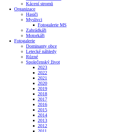
Kácení stromů
Organizace
Hasiči
Myslivci
Fotogalerie MS
Zahrádkáři
Motorkáři
Fotogalerie
Dominanty obce
Letecké náhledy
Různé
Společenský život
2023
2022
2021
2020
2019
2018
2017
2016
2015
2014
2013
2012
2011