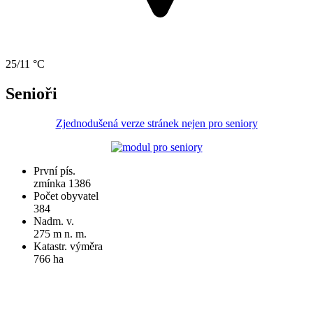
25/11 °C
Senioři
Zjednodušená verze stránek nejen pro seniory
První pís.
zmínka 1386
Počet obyvatel
384
Nadm. v.
275 m n. m.
Katastr. výměra
766 ha