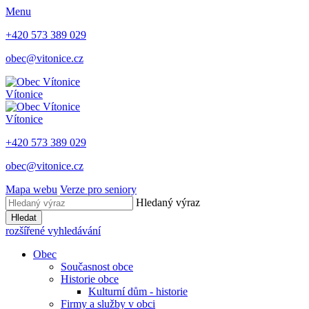
Menu
+420 573 389 029
obec@vitonice.cz
Vítonice
Vítonice
+420 573 389 029
obec@vitonice.cz
Mapa webu
Verze pro seniory
Hledaný výraz
Hledat
rozšířené vyhledávání
Obec
Současnost obce
Historie obce
Kulturní dům - historie
Firmy a služby v obci