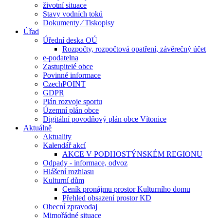
životní situace
Stavy vodních toků
Dokumenty ⁄ Tiskopisy
Úřad
Úřední deska OÚ
Rozpočty, rozpočtová opatření, závěrečný účet
e-podatelna
Zastupitelé obce
Povinné informace
CzechPOINT
GDPR
Plán rozvoje sportu
Územní plán obce
Digitální povodňový plán obce Vítonice
Aktuálně
Aktuality
Kalendář akcí
AKCE V PODHOSTÝNSKÉM REGIONU
Odpady - informace, odvoz
Hlášení rozhlasu
Kulturní dům
Ceník pronájmu prostor Kulturního domu
Přehled obsazení prostor KD
Obecní zpravodaj
Mimořádné situace