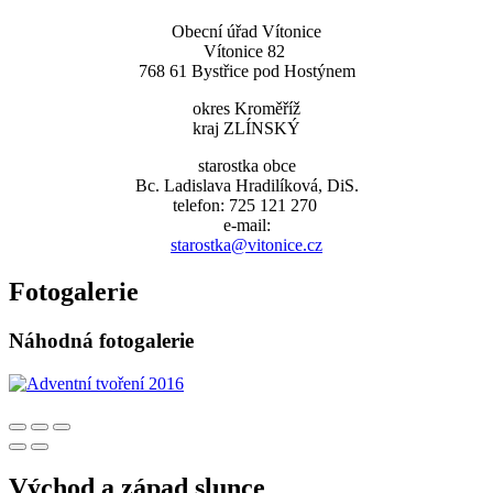
Obecní úřad Vítonice
Vítonice 82
768 61 Bystřice pod Hostýnem
okres Kroměříž
kraj ZLÍNSKÝ
starostka obce
Bc. Ladislava Hradilíková, DiS.
telefon: 725 121 270
e-mail:
starostka@vitonice.cz
Fotogalerie
Náhodná fotogalerie
Východ a západ slunce