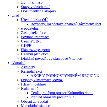
životní situace
Stavy vodních toků
Dokumenty ⁄ Tiskopisy
Úřad
Úřední deska OÚ
Rozpočty, rozpočtová opatření, závěrečný účet
e-podatelna
Zastupitelé obce
Povinné informace
CzechPOINT
GDPR
Plán rozvoje sportu
Územní plán obce
Digitální povodňový plán obce Vítonice
Aktuálně
Aktuality
Kalendář akcí
AKCE V PODHOSTÝNSKÉM REGIONU
Odpady - informace, odvoz
Hlášení rozhlasu
Kulturní dům
Ceník pronájmu prostor Kulturního domu
Přehled obsazení prostor KD
Obecní zpravodaj
Mimořádné situace