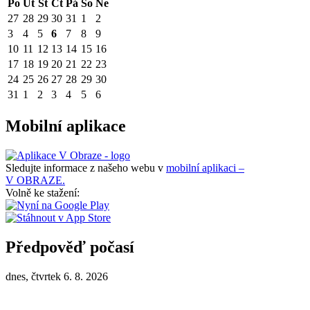
Po
Út
St
Čt
Pá
So
Ne
27
28
29
30
31
1
2
3
4
5
6
7
8
9
10
11
12
13
14
15
16
17
18
19
20
21
22
23
24
25
26
27
28
29
30
31
1
2
3
4
5
6
Mobilní aplikace
Sledujte informace z našeho webu v
mobilní aplikaci –
V OBRAZE.
Volně ke stažení:
Předpověď počasí
dnes, čtvrtek 6. 8. 2026