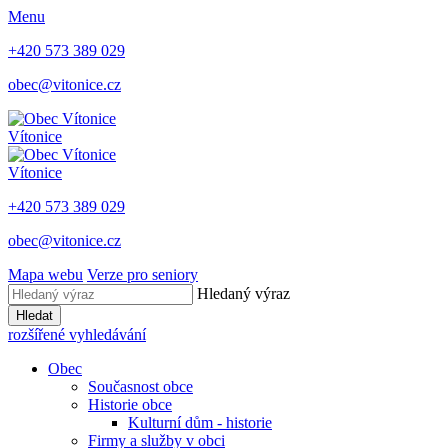
Menu
+420 573 389 029
obec@vitonice.cz
Vítonice
Vítonice
+420 573 389 029
obec@vitonice.cz
Mapa webu
Verze pro seniory
Hledaný výraz
Hledat
rozšířené vyhledávání
Obec
Současnost obce
Historie obce
Kulturní dům - historie
Firmy a služby v obci