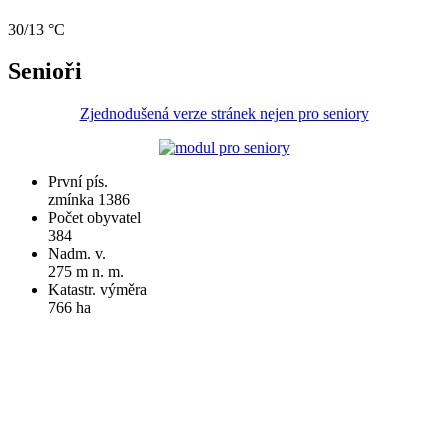
30/13 °C
Senioři
Zjednodušená verze stránek nejen pro seniory
První pís.
zmínka 1386
Počet obyvatel
384
Nadm. v.
275 m n. m.
Katastr. výměra
766 ha