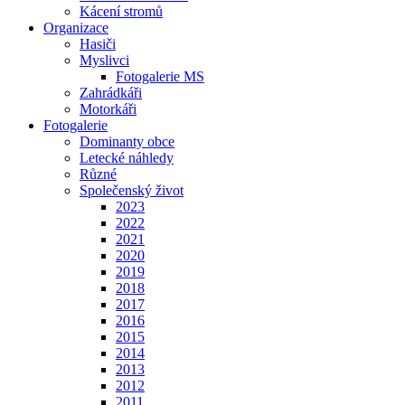
Kácení stromů
Organizace
Hasiči
Myslivci
Fotogalerie MS
Zahrádkáři
Motorkáři
Fotogalerie
Dominanty obce
Letecké náhledy
Různé
Společenský život
2023
2022
2021
2020
2019
2018
2017
2016
2015
2014
2013
2012
2011