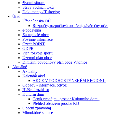
životní situace
Stavy vodních toků
Dokumenty ⁄ Tiskopisy
Úřad
Úřední deska OÚ
Rozpočty, rozpočtová opatření, závěrečný účet
e-podatelna
Zastupitelé obce
Povinné informace
CzechPOINT
GDPR
Plán rozvoje sportu
Územní plán obce
Digitální povodňový plán obce Vítonice
Aktuálně
Aktuality
Kalendář akcí
AKCE V PODHOSTÝNSKÉM REGIONU
Odpady - informace, odvoz
Hlášení rozhlasu
Kulturní dům
Ceník pronájmu prostor Kulturního domu
Přehled obsazení prostor KD
Obecní zpravodaj
Mimořádné situace