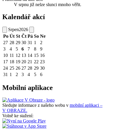
V srpnu již nelze slunci mnoho věřit.
Kalendář akcí
Srpen
2026
Po
Út
St
Čt
Pá
So
Ne
27
28
29
30
31
1
2
3
4
5
6
7
8
9
10
11
12
13
14
15
16
17
18
19
20
21
22
23
24
25
26
27
28
29
30
31
1
2
3
4
5
6
Mobilní aplikace
Sledujte informace z našeho webu v
mobilní aplikaci –
V OBRAZE.
Volně ke stažení: