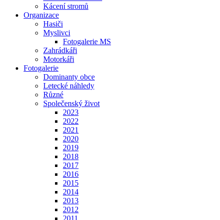
Kácení stromů
Organizace
Hasiči
Myslivci
Fotogalerie MS
Zahrádkáři
Motorkáři
Fotogalerie
Dominanty obce
Letecké náhledy
Různé
Společenský život
2023
2022
2021
2020
2019
2018
2017
2016
2015
2014
2013
2012
2011