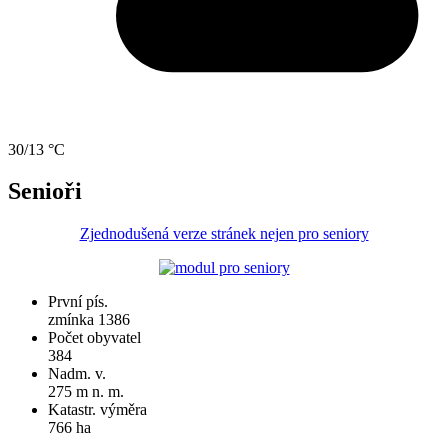
30/13 °C
Senioři
Zjednodušená verze stránek nejen pro seniory
První pís.
zmínka 1386
Počet obyvatel
384
Nadm. v.
275 m n. m.
Katastr. výměra
766 ha