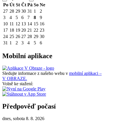
Po
Út
St
Čt
Pá
So
Ne
27
28
29
30
31
1
2
3
4
5
6
7
8
9
10
11
12
13
14
15
16
17
18
19
20
21
22
23
24
25
26
27
28
29
30
31
1
2
3
4
5
6
Mobilní aplikace
Sledujte informace z našeho webu v
mobilní aplikaci –
V OBRAZE.
Volně ke stažení:
Předpověď počasí
dnes, sobota 8. 8. 2026