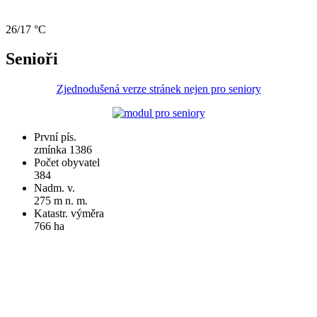
26/17 °C
Senioři
Zjednodušená verze stránek nejen pro seniory
První pís.
zmínka 1386
Počet obyvatel
384
Nadm. v.
275 m n. m.
Katastr. výměra
766 ha