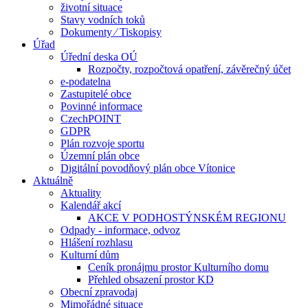
životní situace
Stavy vodních toků
Dokumenty ⁄ Tiskopisy
Úřad
Úřední deska OÚ
Rozpočty, rozpočtová opatření, závěrečný účet
e-podatelna
Zastupitelé obce
Povinné informace
CzechPOINT
GDPR
Plán rozvoje sportu
Územní plán obce
Digitální povodňový plán obce Vítonice
Aktuálně
Aktuality
Kalendář akcí
AKCE V PODHOSTÝNSKÉM REGIONU
Odpady - informace, odvoz
Hlášení rozhlasu
Kulturní dům
Ceník pronájmu prostor Kulturního domu
Přehled obsazení prostor KD
Obecní zpravodaj
Mimořádné situace