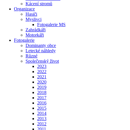
Kácení stromů
Organizace
Hasiči
Myslivci
Fotogalerie MS
Zahrádkáři
Motorkáři
Fotogalerie
Dominanty obce
Letecké náhledy
Různé
Společenský život
2023
2022
2021
2020
2019
2018
2017
2016
2015
2014
2013
2012
2011