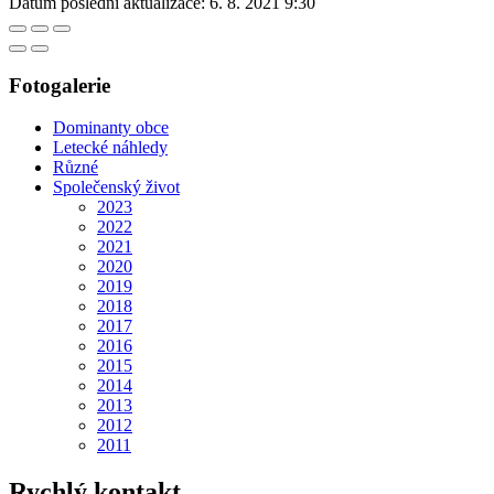
Datum poslední aktualizace:
6. 8. 2021 9:30
Fotogalerie
Dominanty obce
Letecké náhledy
Různé
Společenský život
2023
2022
2021
2020
2019
2018
2017
2016
2015
2014
2013
2012
2011
Rychlý kontakt