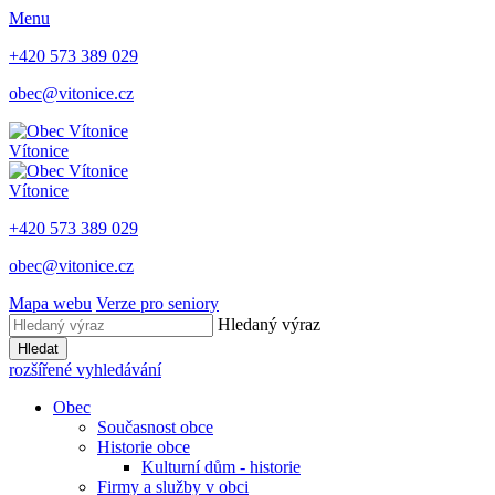
Menu
+420 573 389 029
obec@vitonice.cz
Vítonice
Vítonice
+420 573 389 029
obec@vitonice.cz
Mapa webu
Verze pro seniory
Hledaný výraz
Hledat
rozšířené vyhledávání
Obec
Současnost obce
Historie obce
Kulturní dům - historie
Firmy a služby v obci