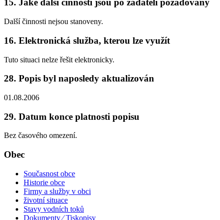
15. Jaké další činnosti jsou po žadateli požadovány
Další činnosti nejsou stanoveny.
16. Elektronická služba, kterou lze využít
Tuto situaci nelze řešit elektronicky.
28. Popis byl naposledy aktualizován
01.08.2006
29. Datum konce platnosti popisu
Bez časového omezení.
Obec
Současnost obce
Historie obce
Firmy a služby v obci
životní situace
Stavy vodních toků
Dokumenty ⁄ Tiskopisy