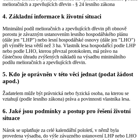
melioračních a zpevňujících dřevin - § 24 lesního zákona
4. Základní informace k životní situaci
Minimální podíl melioračních a zpevňujících dřevin při obnově
porostu je závazným ustanovením lesního hospodářského plánu
(dále jen "LHP") nebo lesní hospodářské osnovy (dále jen "LHO")
při výměře lesa větší než 3 ha. Vlastník lesa hospodařící podle LHP
nebo podle LHO, kterou převzal protokolem, má právo na
částečnou úhradu zvýšených nákladů na výsadbu minimálního
podílu melioračních a zpevňujících dřevin.
5. Kdo je oprávněn v této věci jednat (podat žádost
apod.)
Žadatelem může být právnická nebo fyzická osoba, na kterou se
vztahují (podle lesního zákona) práva a povinnosti vlastníka lesa.
6. Jaké jsou podmínky a postup pro řešení životní
situace
Nárok se uplatňuje za celé kalendářní pololetí, v němž byla
provedena výsadba, do výše závazného ustanovení LHP nebo LHO