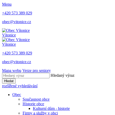
Menu
+420 573 389 029
obec@vitonice.cz
Vítonice
Vítonice
+420 573 389 029
obec@vitonice.cz
Mapa webu
Verze pro seniory
Hledaný výraz
Hledat
rozšířené vyhledávání
Obec
Současnost obce
Historie obce
Kulturní dům - historie
Firmy a služby v obci