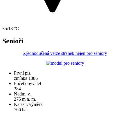
35/18 °C
Senioři
Zjednodušená verze stránek nejen pro seniory
První pís.
zmínka 1386
Počet obyvatel
384
Nadm. v.
275 m n. m.
Katastr. výměra
766 ha