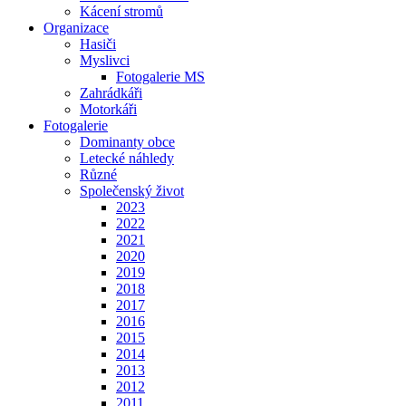
Kácení stromů
Organizace
Hasiči
Myslivci
Fotogalerie MS
Zahrádkáři
Motorkáři
Fotogalerie
Dominanty obce
Letecké náhledy
Různé
Společenský život
2023
2022
2021
2020
2019
2018
2017
2016
2015
2014
2013
2012
2011