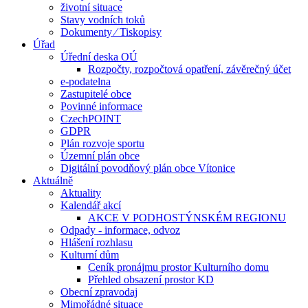
životní situace
Stavy vodních toků
Dokumenty ⁄ Tiskopisy
Úřad
Úřední deska OÚ
Rozpočty, rozpočtová opatření, závěrečný účet
e-podatelna
Zastupitelé obce
Povinné informace
CzechPOINT
GDPR
Plán rozvoje sportu
Územní plán obce
Digitální povodňový plán obce Vítonice
Aktuálně
Aktuality
Kalendář akcí
AKCE V PODHOSTÝNSKÉM REGIONU
Odpady - informace, odvoz
Hlášení rozhlasu
Kulturní dům
Ceník pronájmu prostor Kulturního domu
Přehled obsazení prostor KD
Obecní zpravodaj
Mimořádné situace