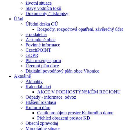
životní situace
Stavy vodních toků
Dokumenty ⁄ Tiskopisy
Úřad
Úřední deska OÚ
Rozpočty, rozpočtová opatření, závěrečný účet
e-podatelna
Zastupitelé obce
Povinné informace
CzechPOINT
GDPR
Plán rozvoje sportu
Územní plán obce
Digitální povodňový plán obce Vítonice
Aktuálně
Aktuality
Kalendář akcí
AKCE V PODHOSTÝNSKÉM REGIONU
Odpady - informace, odvoz
Hlášení rozhlasu
Kulturní dům
Ceník pronájmu prostor Kulturního domu
Přehled obsazení prostor KD
Obecní zpravodaj
Mimořádné situace