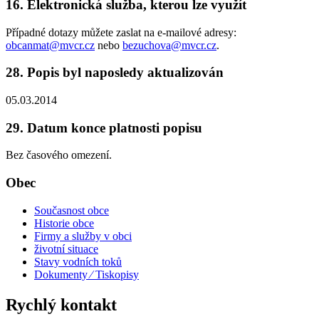
16. Elektronická služba, kterou lze využít
Případné dotazy můžete zaslat na e-mailové adresy:
obcanmat@mvcr.cz
nebo
bezuchova@mvcr.cz
.
28. Popis byl naposledy aktualizován
05.03.2014
29. Datum konce platnosti popisu
Bez časového omezení.
Obec
Současnost obce
Historie obce
Firmy a služby v obci
životní situace
Stavy vodních toků
Dokumenty ⁄ Tiskopisy
Rychlý kontakt