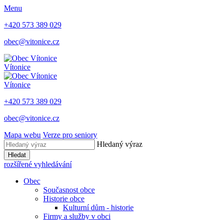
Menu
+420 573 389 029
obec@vitonice.cz
Vítonice
Vítonice
+420 573 389 029
obec@vitonice.cz
Mapa webu
Verze pro seniory
Hledaný výraz
Hledat
rozšířené vyhledávání
Obec
Současnost obce
Historie obce
Kulturní dům - historie
Firmy a služby v obci