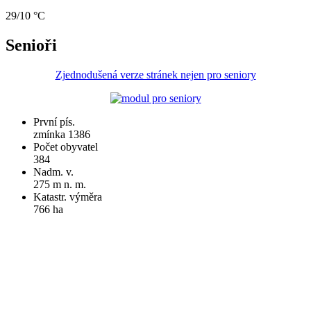
29/10 °C
Senioři
Zjednodušená verze stránek nejen pro seniory
První pís.
zmínka 1386
Počet obyvatel
384
Nadm. v.
275 m n. m.
Katastr. výměra
766 ha