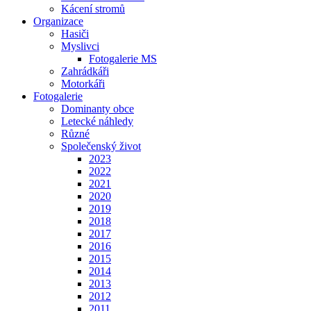
Kácení stromů
Organizace
Hasiči
Myslivci
Fotogalerie MS
Zahrádkáři
Motorkáři
Fotogalerie
Dominanty obce
Letecké náhledy
Různé
Společenský život
2023
2022
2021
2020
2019
2018
2017
2016
2015
2014
2013
2012
2011