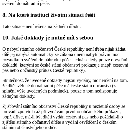
svěření do náhradní péče.
8. Na které instituci životní situaci řešit
Tato situace není řešena na žádném úřadu.
10. Jaké doklady je nutné mít s sebou
O nabytí státního občanství České republiky není třeba nijak žádat,
dítě jej nabývá automaticky ze zákona dnem nabytí právní moci
rozsudku o svěření do náhradní péče. Jedná se tedy pouze o vydání
dokladů, kterými se české státní občanství prokazuje (např. cestovní
pas nebo občanský průkaz České republiky).
Skutečnost, že uvedené doklady nejsou vydány, nic nemění na tom,
že dítě svěřené do náhradní péče má české státní občanství (za
splnění výše uvedených podmínek), pouze o tom nedisponuje
žádnými doklady.
Zjišťování státního občanství České republiky u nezletilé osoby se
provádí zpravidla až při vydávání prvního občanského průkazu,
popř. dříve, má-li být dítěti vydán cestovní pas nebo požádají-li o
zjištění státního občanství dítěte a vydání osvědčení o českém
státním občanství jeho rodiče.