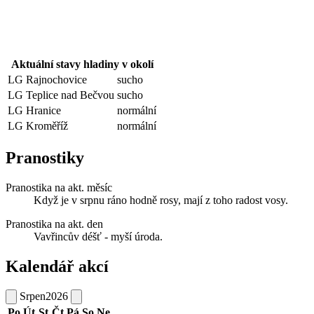
Aktuální stavy hladiny v okolí
LG Rajnochovice
sucho
LG Teplice nad Bečvou
sucho
LG Hranice
normální
LG Kroměříž
normální
Pranostiky
Pranostika na akt. měsíc
Když je v srpnu ráno hodně rosy, mají z toho radost vosy.
Pranostika na akt. den
Vavřincův déšť - myší úroda.
Kalendář akcí
Srpen
2026
Po
Út
St
Čt
Pá
So
Ne