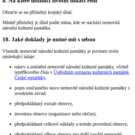
8. Na které instituci životní situaci řešit
Obraťte se na příslušný krajský úřad.
Místně příslušný je úřad podle místa, kde se nachází nemovitá
národní kulturní památka.
10. Jaké doklady je nutné mít s sebou
Vlastník nemovité národní kulturní památky je povinen uvést
následující údaje:
název a umístění nemovité národní kulturní památky, včetně
rejstříkového čísla v
Ústředním seznamu kulturních památek
České republiky
,
popis současného stavu nemovité národní kulturní památky s
uvedením závad,
předpokládaný rozsah obnovy,
investora obnovy (organizace nebo občan),
předpokládané celkové náklady a termín provedení obnovy,
předpokládaný přínos obnovy pro další využití nemovité