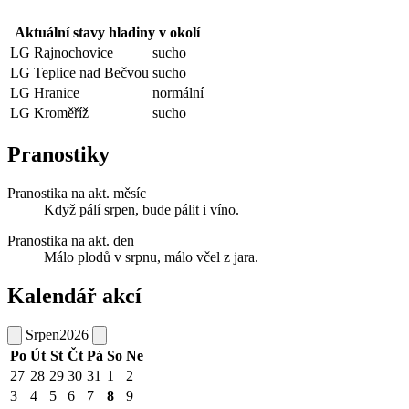
Aktuální stavy hladiny v okolí
LG Rajnochovice
sucho
LG Teplice nad Bečvou
sucho
LG Hranice
normální
LG Kroměříž
sucho
Pranostiky
Pranostika na akt. měsíc
Když pálí srpen, bude pálit i víno.
Pranostika na akt. den
Málo plodů v srpnu, málo včel z jara.
Kalendář akcí
Srpen
2026
Po
Út
St
Čt
Pá
So
Ne
27
28
29
30
31
1
2
3
4
5
6
7
8
9