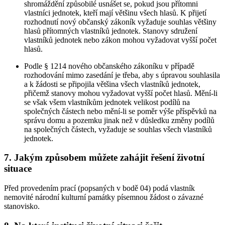
shromáždění způsobilé usnášet se, pokud jsou přítomni
vlastníci jednotek, kteří mají většinu všech hlasů. K přijetí
rozhodnutí nový občanský zákoník vyžaduje souhlas většiny
hlasů přítomných vlastníků jednotek. Stanovy sdružení
vlastníků jednotek nebo zákon mohou vyžadovat vyšší počet
hlasů.
Podle § 1214 nového občanského zákoníku v případě
rozhodování mimo zasedání je třeba, aby s úpravou souhlasila
a k žádosti se připojila většina všech vlastníků jednotek,
přičemž stanovy mohou vyžadovat vyšší počet hlasů. Mění-li
se však všem vlastníkům jednotek velikost podílů na
společných částech nebo mění-li se poměr výše příspěvků na
správu domu a pozemku jinak než v důsledku změny podílů
na společných částech, vyžaduje se souhlas všech vlastníků
jednotek.
7. Jakým způsobem můžete zahájit řešení životní
situace
Před provedením prací (popsaných v bodě 04) podá vlastník
nemovité národní kulturní památky písemnou žádost o závazné
stanovisko.