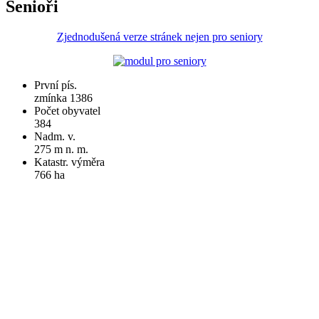
Senioři
Zjednodušená verze stránek nejen pro seniory
První pís.
zmínka 1386
Počet obyvatel
384
Nadm. v.
275 m n. m.
Katastr. výměra
766 ha