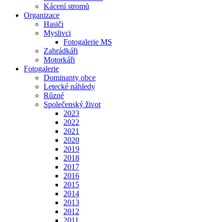
Kácení stromů
Organizace
Hasiči
Myslivci
Fotogalerie MS
Zahrádkáři
Motorkáři
Fotogalerie
Dominanty obce
Letecké náhledy
Různé
Společenský život
2023
2022
2021
2020
2019
2018
2017
2016
2015
2014
2013
2012
2011