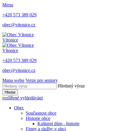
Menu
+420 573 389 029
obec@vitonice.cz
Vítonice
Vítonice
+420 573 389 029
obec@vitonice.cz
Mapa webu
Verze pro seniory
Hledaný výraz
Hledat
rozšířené vyhledávání
Obec
Současnost obce
Historie obce
Kulturní dům - historie
Firmy a služby v obci