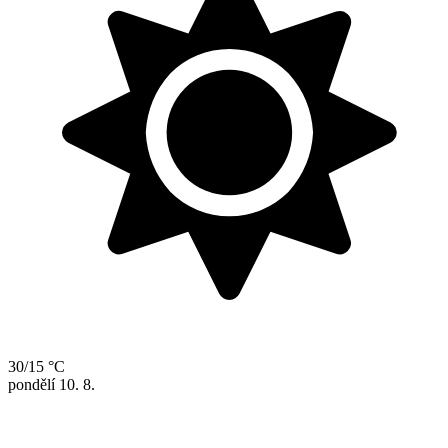
30/15 °C
pondělí
10. 8.