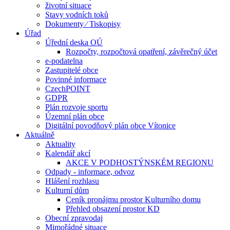
životní situace
Stavy vodních toků
Dokumenty ⁄ Tiskopisy
Úřad
Úřední deska OÚ
Rozpočty, rozpočtová opatření, závěrečný účet
e-podatelna
Zastupitelé obce
Povinné informace
CzechPOINT
GDPR
Plán rozvoje sportu
Územní plán obce
Digitální povodňový plán obce Vítonice
Aktuálně
Aktuality
Kalendář akcí
AKCE V PODHOSTÝNSKÉM REGIONU
Odpady - informace, odvoz
Hlášení rozhlasu
Kulturní dům
Ceník pronájmu prostor Kulturního domu
Přehled obsazení prostor KD
Obecní zpravodaj
Mimořádné situace