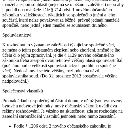
manžel alespoň souhlasil (nejedná se o běžnou záležitost) nebo aby
jí podali oba manželé. Dle § 714 odst. 1 nového občanského
zákoníku v záležitostech týkajících se společného jmění a jeho
součástí, které nelze považovat za běžné, právně jednají manželé
společně, nebo jedná jeden manžel se souhlasem druhého.
Spoluvlastnictví
K rozhodnutí o významné záležitosti týkající se společné věci,
zejména o jejím podstatném zlepšení nebo zhoršení, změně jejího
účelu či o jejím zpracování, je dle § 1129 nového občanského
zákoníku třeba alespoň dvoutřetinové většiny hlasů spoluvlastníků
(počítáno podle velikosti spoluvlastnických podílů na společné
věci). Nedosáhne-li se této většiny, rozhodne na návrh
spoluvlastníka soud. (Do 31. prosince 2013 postačovala většina
nadpoloviční.)
Společenství vlastníků
Pro nakládání se společnými částmi domu, v němž jsou vymezeny
bytové a nebytové jednotky, nový občanský zákoník uvádí dva
režimy rozhodování. Je vázáno na skutečnost, zda se rozhoduje na
zasedání shromáždění vlastníků jednotek nebo mimo zasedání.
Podle § 1206 odst. 2 nového občanského zákoníku je