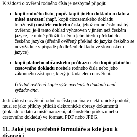
K žádosti o ověření rodného čísla je nezbytné připojit:
kopii rodného listu
,
popř. kopii jiného dokladu o datu a
místě narozen
í (např. kopii cizozemského dokladu
totožnosti)
nositele rodného čísla
, jehož rodné číslo má být
ověřeno; je-li tento doklad vyhotoven v jiném než českém
jazyce, je nutné přiložit k němu jeho úřední překlad do
českého jazyka (úředně ověřený překlad do jazyka českého se
nevyžaduje v případě předložení dokladu ve slovenském
jazyce),
kopii platného občanského průkazu
nebo
kopii platného
cestovního dokladu
nositele rodného čísla nebo jeho
zákonného zástupce, který je žadatelem o ověření.
Úředně ověřená kopie výše uvedených dokladů není
vyžadována.
Je-li žádost o ověření rodného čísla podána v elektronické podobě,
musí se jako přílohy přiložit elektronické obrazy dokumentů
(dokladu o datu a místě narození, občanského průkazu nebo
cestovního dokladu) ve formátu PDF nebo JPEG.
11. Jaké jsou potřebné formuláře a kde jsou k
dispozici