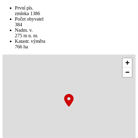
První pís.
zmínka 1386
Počet obyvatel
384
Nadm. v.
275 m n. m.
Katastr. výměra
766 ha
+
−