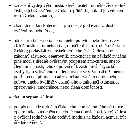
označení výdejového místa, které nositeli rodného čísla rodné
číslo, o jehož ověření je žádáno, přidělilo, pokud je výdejové
místo žadateli známo,
charakteristiku skutečností, pro něž je podávána žádost o
ověření rodného čísla,
adresu místa trvalého nebo jiného pobytu anebo bydliště v
cizině nositele rodného čísla, o ověření jehož rodného čísla je
žádáno; podává-li za nositele rodného čísla žádost jeho
zákonný zástupce, opatrovník, zmocněnec na základě zvláštní
plné moci s úředně ověřeným podpisem zmocnitele, anebo
člen domácnosti, jehož oprávnění k zastupování fyzické
osoby bylo schváleno soudem, uvede se v žádosti též jméno,
popř. jména, příjmení a adresa místa trvalého nebo jiného
pobytu anebo bydliště v cizině tohoto zákonného zástupce,
opatrovníka, zmocněnce, nebo člena domácnosti,
datum sepsání žádosti,
podpis nositele rodného čísla nebo jeho zákonného zástupce,
opatrovníka, zmocněnce, nebo člena domácnosti, který žádost
o ověření rodného čísla podává (podpis na žádosti nemusí být
úředně ověřen).