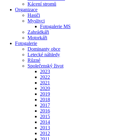
Kácení stromů
Organizace
Hasiči
Myslivci
Fotogalerie MS
Zahrádkáři
Motorkáři
Fotogalerie
Dominanty obce
Letecké náhledy
Různé
Společenský život
2023
2022
2021
2020
2019
2018
2017
2016
2015
2014
2013
2012
2011