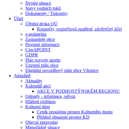
životní situace
Stavy vodních toků
Dokumenty ⁄ Tiskopisy
Úřad
Úřední deska OÚ
Rozpočty, rozpočtová opatření, závěrečný účet
e-podatelna
Zastupitelé obce
Povinné informace
CzechPOINT
GDPR
Plán rozvoje sportu
Územní plán obce
Digitální povodňový plán obce Vítonice
Aktuálně
Aktuality
Kalendář akcí
AKCE V PODHOSTÝNSKÉM REGIONU
Odpady - informace, odvoz
Hlášení rozhlasu
Kulturní dům
Ceník pronájmu prostor Kulturního domu
Přehled obsazení prostor KD
Obecní zpravodaj
Mimořádné situace