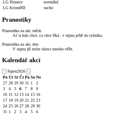
LG Hranice
normální
LG Kroměříž
sucho
Pranostiky
Pranostika na akt. měsíc
Ať si kdo chce, co chce říká - v srpnu ještě do rybníka.
Pranostika na akt. den
V srpnu již nelze slunci mnoho věřit.
Kalendář akcí
Srpen
2026
Po
Út
St
Čt
Pá
So
Ne
27
28
29
30
31
1
2
3
4
5
6
7
8
9
10
11
12
13
14
15
16
17
18
19
20
21
22
23
24
25
26
27
28
29
30
31
1
2
3
4
5
6