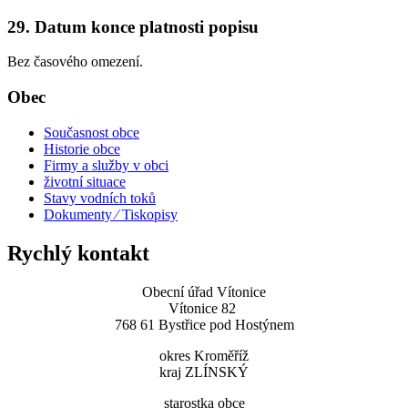
29. Datum konce platnosti popisu
Bez časového omezení.
Obec
Současnost obce
Historie obce
Firmy a služby v obci
životní situace
Stavy vodních toků
Dokumenty ⁄ Tiskopisy
Rychlý kontakt
Obecní úřad Vítonice
Vítonice 82
768 61 Bystřice pod Hostýnem
okres Kroměříž
kraj ZLÍNSKÝ
starostka obce