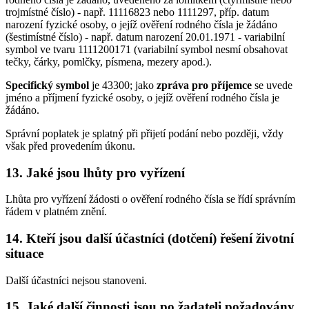
trojmístné číslo) - např. 11116823 nebo 1111297, příp. datum
narození fyzické osoby, o jejíž ověření rodného čísla je žádáno
(šestimístné číslo) - např. datum narození 20.01.1971 - variabilní
symbol ve tvaru 1111200171 (variabilní symbol nesmí obsahovat
tečky, čárky, pomlčky, písmena, mezery apod.).
Specifický symbol
je 43300; jako
zpráva pro příjemce
se uvede
jméno a příjmení fyzické osoby, o jejíž ověření rodného čísla je
žádáno.
Správní poplatek je splatný při přijetí podání nebo později, vždy
však před provedením úkonu.
13. Jaké jsou lhůty pro vyřízení
Lhůta pro vyřízení žádosti o ověření rodného čísla se řídí správním
řádem v platném znění.
14. Kteří jsou další účastníci (dotčení) řešení životní
situace
Další účastníci nejsou stanoveni.
15. Jaké další činnosti jsou po žadateli požadovány