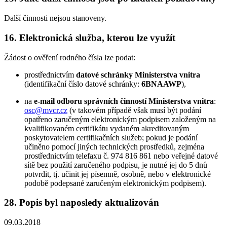
Další činnosti nejsou stanoveny.
16. Elektronická služba, kterou lze využít
Žádost o ověření rodného čísla lze podat:
prostřednictvím
datové schránky Ministerstva vnitra
(identifikační číslo datové schránky:
6BNAAWP
),
na
e-mail odboru správních činností Ministerstva vnitra
:
osc@mvcr.cz
(v takovém případě však musí být podání
opatřeno zaručeným elektronickým podpisem založeným na
kvalifikovaném certifikátu vydaném akreditovaným
poskytovatelem certifikačních služeb; pokud je podání
učiněno pomocí jiných technických prostředků, zejména
prostřednictvím telefaxu č. 974 816 861 nebo veřejné datové
sítě bez použití zaručeného podpisu, je nutné jej do 5 dnů
potvrdit, tj. učinit jej písemně, osobně, nebo v elektronické
podobě podepsané zaručeným elektronickým podpisem).
28. Popis byl naposledy aktualizován
09.03.2018