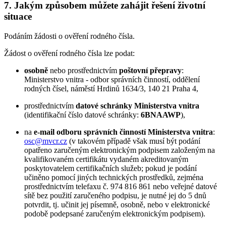
7. Jakým způsobem můžete zahájit řešení životní
situace
Podáním žádosti o ověření rodného čísla.
Žádost o ověření rodného čísla lze podat:
osobně
nebo prostřednictvím
poštovní přepravy
:
Ministerstvo vnitra - odbor správních činností, oddělení
rodných čísel, náměstí Hrdinů 1634/3, 140 21 Praha 4,
prostřednictvím
datové schránky Ministerstva vnitra
(identifikační číslo datové schránky:
6BNAAWP
),
na
e-mail odboru správních činností Ministerstva vnitra
:
osc@mvcr.cz
(v takovém případě však musí být podání
opatřeno zaručeným elektronickým podpisem založeným na
kvalifikovaném certifikátu vydaném akreditovaným
poskytovatelem certifikačních služeb; pokud je podání
učiněno pomocí jiných technických prostředků, zejména
prostřednictvím telefaxu č. 974 816 861 nebo veřejné datové
sítě bez použití zaručeného podpisu, je nutné jej do 5 dnů
potvrdit, tj. učinit jej písemně, osobně, nebo v elektronické
podobě podepsané zaručeným elektronickým podpisem).