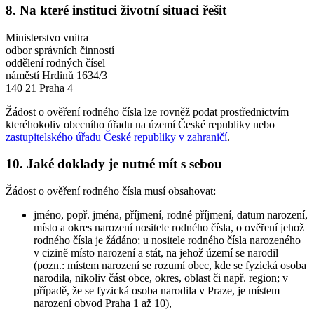
8. Na které instituci životní situaci řešit
Ministerstvo vnitra
odbor správních činností
oddělení rodných čísel
náměstí Hrdinů 1634/3
140 21 Praha 4
Žádost o ověření rodného čísla lze rovněž podat prostřednictvím
kteréhokoliv obecního úřadu na území České republiky nebo
zastupitelského úřadu České republiky v zahraničí
.
10. Jaké doklady je nutné mít s sebou
Žádost o ověření rodného čísla musí obsahovat:
jméno, popř. jména, příjmení, rodné příjmení, datum narození,
místo a okres narození nositele rodného čísla, o ověření jehož
rodného čísla je žádáno; u nositele rodného čísla narozeného
v cizině místo narození a stát, na jehož území se narodil
(pozn.: místem narození se rozumí obec, kde se fyzická osoba
narodila, nikoliv část obce, okres, oblast či např. region; v
případě, že se fyzická osoba narodila v Praze, je místem
narození obvod Praha 1 až 10),