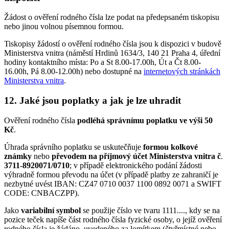
Žádost o ověření rodného čísla lze podat na předepsaném tiskopisu
nebo jinou volnou písemnou formou.
Tiskopisy žádostí o ověření rodného čísla jsou k dispozici v budově
Ministerstva vnitra (náměstí Hrdinů 1634/3, 140 21 Praha 4, úřední
hodiny kontaktního místa: Po a St 8.00-17.00h, Út a Čt 8.00-
16.00h, Pá 8.00-12.00h) nebo dostupné na
internetových stránkách
Ministerstva vnitra
.
12. Jaké jsou poplatky a jak je lze uhradit
Ověření rodného čísla
podléhá správnímu poplatku ve výši 50
Kč
.
Úhrada správního poplatku se uskutečňuje
formou kolkové
známky
nebo
převodem na příjmový účet Ministerstva vnitra č
.
3711-8920071/0710
; v případě elektronického podání žádosti
výhradně formou převodu na účet (v případě platby ze zahraničí je
nezbytné uvést IBAN: CZ47 0710 0037 1100 0892 0071 a SWIFT
CODE: CNBACZPP).
Jako
variabilní symbol
se použije číslo ve tvaru 1111...., kdy se na
pozice teček napíše část rodného čísla fyzické osoby, o jejíž ověření
rodného čísla je žádáno, uvedeného za lomítkem (čtyřmístné nebo