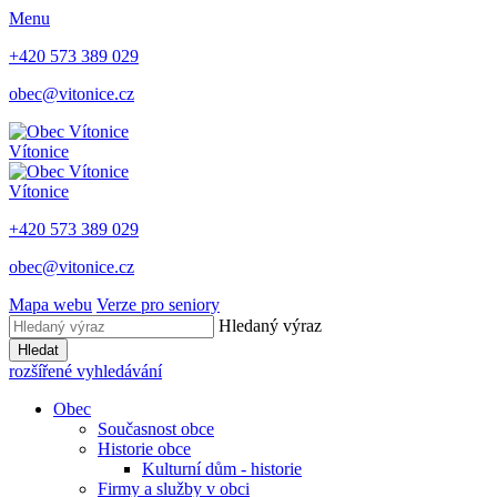
Menu
+420 573 389 029
obec@vitonice.cz
Vítonice
Vítonice
+420 573 389 029
obec@vitonice.cz
Mapa webu
Verze pro seniory
Hledaný výraz
Hledat
rozšířené vyhledávání
Obec
Současnost obce
Historie obce
Kulturní dům - historie
Firmy a služby v obci