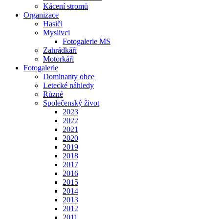
Kácení stromů
Organizace
Hasiči
Myslivci
Fotogalerie MS
Zahrádkáři
Motorkáři
Fotogalerie
Dominanty obce
Letecké náhledy
Různé
Společenský život
2023
2022
2021
2020
2019
2018
2017
2016
2015
2014
2013
2012
2011