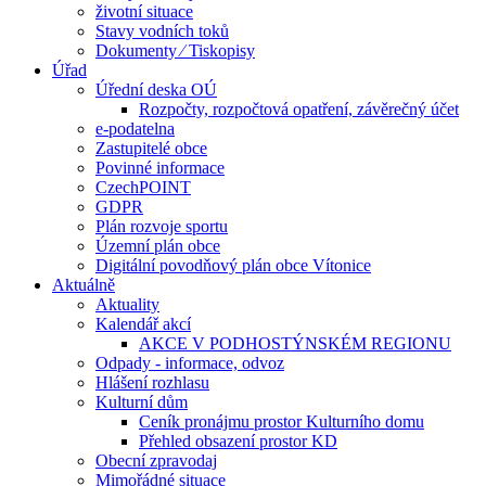
životní situace
Stavy vodních toků
Dokumenty ⁄ Tiskopisy
Úřad
Úřední deska OÚ
Rozpočty, rozpočtová opatření, závěrečný účet
e-podatelna
Zastupitelé obce
Povinné informace
CzechPOINT
GDPR
Plán rozvoje sportu
Územní plán obce
Digitální povodňový plán obce Vítonice
Aktuálně
Aktuality
Kalendář akcí
AKCE V PODHOSTÝNSKÉM REGIONU
Odpady - informace, odvoz
Hlášení rozhlasu
Kulturní dům
Ceník pronájmu prostor Kulturního domu
Přehled obsazení prostor KD
Obecní zpravodaj
Mimořádné situace