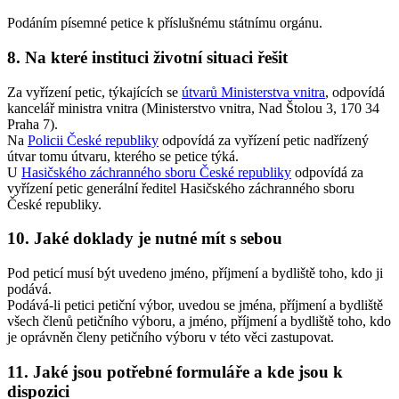
Podáním písemné petice k příslušnému státnímu orgánu.
8. Na které instituci životní situaci řešit
Za vyřízení petic, týkajících se
útvarů Ministerstva vnitra
, odpovídá
kancelář ministra vnitra (Ministerstvo vnitra, Nad Štolou 3, 170 34
Praha 7).
Na
Policii České republiky
odpovídá za vyřízení petic nadřízený
útvar tomu útvaru, kterého se petice týká.
U
Hasičského záchranného sboru České republiky
odpovídá za
vyřízení petic generální ředitel Hasičského záchranného sboru
České republiky.
10. Jaké doklady je nutné mít s sebou
Pod peticí musí být uvedeno jméno, příjmení a bydliště toho, kdo ji
podává.
Podává-li petici petiční výbor, uvedou se jména, příjmení a bydliště
všech členů petičního výboru, a jméno, příjmení a bydliště toho, kdo
je oprávněn členy petičního výboru v této věci zastupovat.
11. Jaké jsou potřebné formuláře a kde jsou k
dispozici