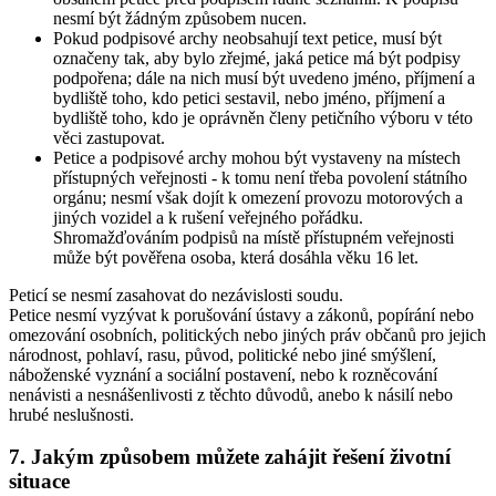
nesmí být žádným způsobem nucen.
Pokud podpisové archy neobsahují text petice, musí být
označeny tak, aby bylo zřejmé, jaká petice má být podpisy
podpořena; dále na nich musí být uvedeno jméno, příjmení a
bydliště toho, kdo petici sestavil, nebo jméno, příjmení a
bydliště toho, kdo je oprávněn členy petičního výboru v této
věci zastupovat.
Petice a podpisové archy mohou být vystaveny na místech
přístupných veřejnosti - k tomu není třeba povolení státního
orgánu; nesmí však dojít k omezení provozu motorových a
jiných vozidel a k rušení veřejného pořádku.
Shromažďováním podpisů na místě přístupném veřejnosti
může být pověřena osoba, která dosáhla věku 16 let.
Peticí se nesmí zasahovat do nezávislosti soudu.
Petice nesmí vyzývat k porušování ústavy a zákonů, popírání nebo
omezování osobních, politických nebo jiných práv občanů pro jejich
národnost, pohlaví, rasu, původ, politické nebo jiné smýšlení,
náboženské vyznání a sociální postavení, nebo k rozněcování
nenávisti a nesnášenlivosti z těchto důvodů, anebo k násilí nebo
hrubé neslušnosti.
7. Jakým způsobem můžete zahájit řešení životní
situace