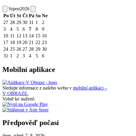
Srpen
2026
Po
Út
St
Čt
Pá
So
Ne
27
28
29
30
31
1
2
3
4
5
6
7
8
9
10
11
12
13
14
15
16
17
18
19
20
21
22
23
24
25
26
27
28
29
30
31
1
2
3
4
5
6
Mobilní aplikace
Sledujte informace z našeho webu v
mobilní aplikaci –
V OBRAZE.
Volně ke stažení:
Předpověď počasí
dnes, pátek 7. 8. 2026