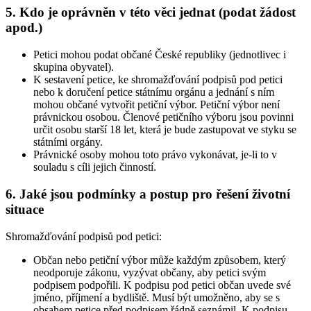
5. Kdo je oprávněn v této věci jednat (podat žádost
apod.)
Petici mohou podat občané České republiky (jednotlivec i
skupina obyvatel).
K sestavení petice, ke shromažďování podpisů pod petici
nebo k doručení petice státnímu orgánu a jednání s ním
mohou občané vytvořit petiční výbor. Petiční výbor není
právnickou osobou. Členové petičního výboru jsou povinni
určit osobu starší 18 let, která je bude zastupovat ve styku se
státními orgány.
Právnické osoby mohou toto právo vykonávat, je-li to v
souladu s cíli jejich činností.
6. Jaké jsou podmínky a postup pro řešení životní
situace
Shromažďování podpisů pod petici:
Občan nebo petiční výbor může každým způsobem, který
neodporuje zákonu, vyzývat občany, aby petici svým
podpisem podpořili. K podpisu pod petici občan uvede své
jméno, příjmení a bydliště. Musí být umožněno, aby se s
obsahem petice před podpisem řádně seznámil. K podpisu