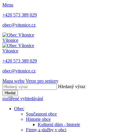
Menu
+420 573 389 029
obec@vitonice.cz
Vítonice
Vítonice
+420 573 389 029
obec@vitonice.cz
Mapa webu
Verze pro seniory
Hledaný výraz
Hledat
rozšířené vyhledávání
Obec
Současnost obce
Historie obce
Kulturní dům - historie
Firmy a služby v obci