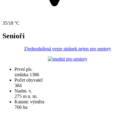
35/18 °C
Senioři
Zjednodušená verze stránek nejen pro seniory
První pís.
zmínka 1386
Počet obyvatel
384
Nadm. v.
275 m n. m.
Katastr. výměra
766 ha