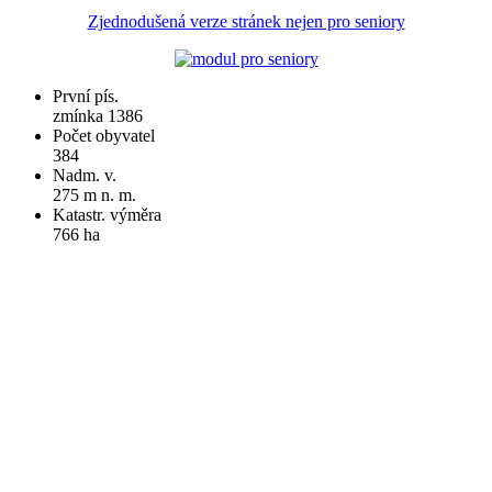
Zjednodušená verze stránek nejen pro seniory
První pís.
zmínka 1386
Počet obyvatel
384
Nadm. v.
275 m n. m.
Katastr. výměra
766 ha