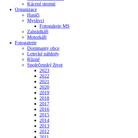
Kácení stromů
Organizace
Hasiči
Myslivci
Fotogalerie MS
Zahrádkáři
Motorkáři
Fotogalerie
Dominanty obce
Letecké náhledy
Různé
Společenský život
2023
2022
2021
2020
2019
2018
2017
2016
2015
2014
2013
2012
2011