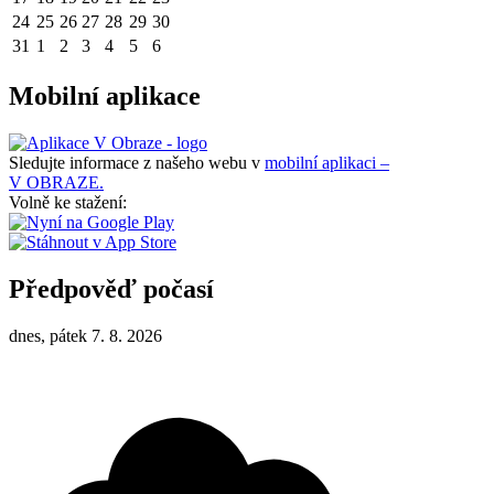
24
25
26
27
28
29
30
31
1
2
3
4
5
6
Mobilní aplikace
Sledujte informace z našeho webu v
mobilní aplikaci –
V OBRAZE.
Volně ke stažení:
Předpověď počasí
dnes, pátek 7. 8. 2026