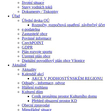
životní situace
Stavy vodních toků
Dokumenty ⁄ Tiskopisy
Úřad
Úřední deska OÚ
Rozpočty, rozpočtová opatření, závěrečný účet
e-podatelna
Zastupitelé obce
Povinné informace
CzechPOINT
GDPR
Plán rozvoje sportu
Územní plán obce
Digitální povodňový plán obce Vítonice
Aktuálně
Aktuality
Kalendář akcí
AKCE V PODHOSTÝNSKÉM REGIONU
Odpady - informace, odvoz
Hlášení rozhlasu
Kulturní dům
Ceník pronájmu prostor Kulturního domu
Přehled obsazení prostor KD
Obecní zpravodaj
Mimořádné situace