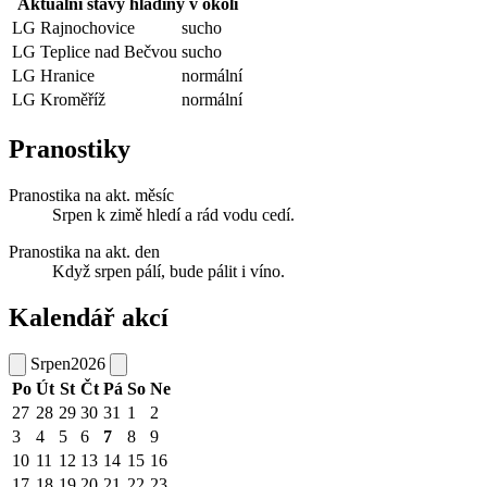
Aktuální stavy hladiny v okolí
LG Rajnochovice
sucho
LG Teplice nad Bečvou
sucho
LG Hranice
normální
LG Kroměříž
normální
Pranostiky
Pranostika na akt. měsíc
Srpen k zimě hledí a rád vodu cedí.
Pranostika na akt. den
Když srpen pálí, bude pálit i víno.
Kalendář akcí
Srpen
2026
Po
Út
St
Čt
Pá
So
Ne
27
28
29
30
31
1
2
3
4
5
6
7
8
9
10
11
12
13
14
15
16
17
18
19
20
21
22
23