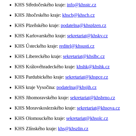
KHS Středočeského kraje:
info@khsstc.cz
KHS Jihočeského kraje:
khscb@khscb.cz
KHS Plzeňského kraje:
podatelna@khsplzen.cz
KHS Karlovarského kraje:
sekretariat@khskv.cz
KHS Ústeckého kraje:
reditel@khsusti.cz
KHS Libereckého kraje:
sekretariat@khslbc.cz
KHS Královéhradeckého kraje:
khshk@khshk.cz
KHS Pardubického kraje:
sekretariat@khspce.cz
KHS kraje Vysočina:
podatelna@khsjih.cz
KHS Jihomoravského kraje:
sekretariat@khsbrno.cz
KHS Moravskoslezského kraje:
sekretariat@khsova.cz
KHS Olomouckého kraje:
sekretariat@khsolc.cz
KHS Zlínského kraje:
khs@khszlin.cz