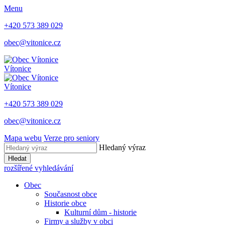
Menu
+420 573 389 029
obec@vitonice.cz
Vítonice
Vítonice
+420 573 389 029
obec@vitonice.cz
Mapa webu
Verze pro seniory
Hledaný výraz
Hledat
rozšířené vyhledávání
Obec
Současnost obce
Historie obce
Kulturní dům - historie
Firmy a služby v obci