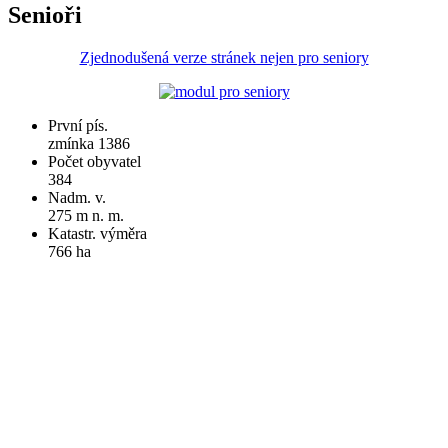
Senioři
Zjednodušená verze stránek nejen pro seniory
První pís.
zmínka 1386
Počet obyvatel
384
Nadm. v.
275 m n. m.
Katastr. výměra
766 ha