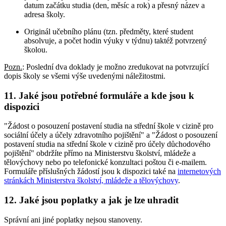
datum začátku studia (den, měsíc a rok) a přesný název a
adresa školy.
Originál učebního plánu (tzn. předměty, které student
absolvuje, a počet hodin výuky v týdnu) taktéž potvrzený
školou.
Pozn.
: Poslední dva doklady je možno zredukovat na potvrzující
dopis školy se všemi výše uvedenými náležitostmi.
11. Jaké jsou potřebné formuláře a kde jsou k
dispozici
"Žádost o posouzení postavení studia na střední škole v cizině pro
sociální účely a účely zdravotního pojištění" a "Žádost o posouzení
postavení studia na střední škole v cizině pro účely důchodového
pojištění" obdržíte přímo na Ministerstvu školství, mládeže a
tělovýchovy nebo po telefonické konzultaci poštou či e-mailem.
Formuláře příslušných žádostí jsou k dispozici také na
internetových
stránkách Ministerstva školství, mládeže a tělovýchovy
.
12. Jaké jsou poplatky a jak je lze uhradit
Správní ani jiné poplatky nejsou stanoveny.