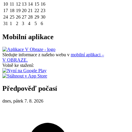
10
11
12
13
14
15
16
17
18
19
20
21
22
23
24
25
26
27
28
29
30
31
1
2
3
4
5
6
Mobilní aplikace
Sledujte informace z našeho webu v
mobilní aplikaci –
V OBRAZE.
Volně ke stažení:
Předpověď počasí
dnes, pátek 7. 8. 2026