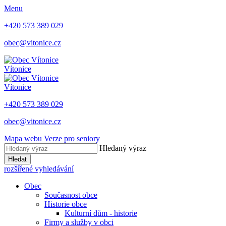
Menu
+420 573 389 029
obec@vitonice.cz
Vítonice
Vítonice
+420 573 389 029
obec@vitonice.cz
Mapa webu
Verze pro seniory
Hledaný výraz
Hledat
rozšířené vyhledávání
Obec
Současnost obce
Historie obce
Kulturní dům - historie
Firmy a služby v obci