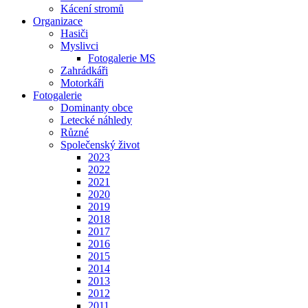
Kácení stromů
Organizace
Hasiči
Myslivci
Fotogalerie MS
Zahrádkáři
Motorkáři
Fotogalerie
Dominanty obce
Letecké náhledy
Různé
Společenský život
2023
2022
2021
2020
2019
2018
2017
2016
2015
2014
2013
2012
2011