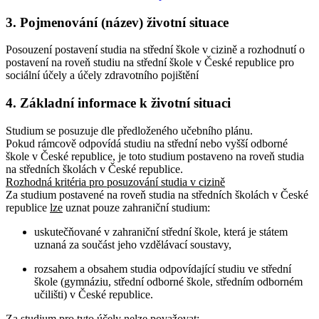
3. Pojmenování (název) životní situace
Posouzení postavení studia na střední škole v cizině a rozhodnutí o
postavení na roveň studiu na střední škole v České republice pro
sociální účely a účely zdravotního pojištění
4. Základní informace k životní situaci
Studium se posuzuje dle předloženého učebního plánu.
Pokud rámcově odpovídá studiu na střední nebo vyšší odborné
škole v České republice, je toto studium postaveno na roveň studia
na středních školách v České republice.
Rozhodná kritéria pro posuzování studia v cizině
Za studium postavené na roveň studia na středních školách v České
republice
lze
uznat pouze zahraniční studium:
uskutečňované v zahraniční střední škole, která je státem
uznaná za součást jeho vzdělávací soustavy,
rozsahem a obsahem studia odpovídající studiu ve střední
škole (gymnáziu, střední odborné škole, středním odborném
učilišti) v České republice.
Za studium pro tyto účely
nelze
považovat: