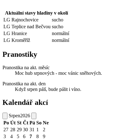
Aktuální stavy hladiny v okolí
LG Rajnochovice
sucho
LG Teplice nad Bečvou
sucho
LG Hranice
normální
LG Kroměříž
normální
Pranostiky
Pranostika na akt. měsíc
Moc hub srpnových - moc vánic sněhových.
Pranostika na akt. den
Když srpen pálí, bude pálit i víno.
Kalendář akcí
Srpen
2026
Po
Út
St
Čt
Pá
So
Ne
27
28
29
30
31
1
2
3
4
5
6
7
8
9