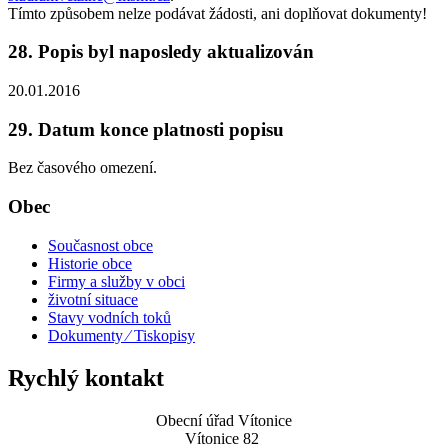
Tímto způsobem nelze podávat žádosti, ani doplňovat dokumenty!
28. Popis byl naposledy aktualizován
20.01.2016
29. Datum konce platnosti popisu
Bez časového omezení.
Obec
Současnost obce
Historie obce
Firmy a služby v obci
životní situace
Stavy vodních toků
Dokumenty ⁄ Tiskopisy
Rychlý kontakt
Obecní úřad Vítonice
Vítonice 82