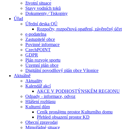
životní situace
Stavy vodních toků
Dokumenty ⁄ Tiskopisy
Úřad
Úřední deska OÚ
Rozpočty, rozpočtová opatření, závěrečný účet
e-podatelna
Zastupitelé obce
Povinné informace
CzechPOINT
GDPR
Plán rozvoje sportu
Územní plán obce
Digitální povodňový plán obce Vítonice
Aktuálně
Aktuality
Kalendář akcí
AKCE V PODHOSTÝNSKÉM REGIONU
Odpady - informace, odvoz
Hlášení rozhlasu
Kulturní dům
Ceník pronájmu prostor Kulturního domu
Přehled obsazení prostor KD
Obecní zpravodaj
Mimořádné situace