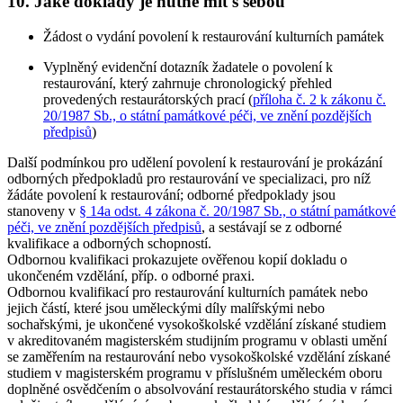
10. Jaké doklady je nutné mít s sebou
Žádost o vydání povolení k restaurování kulturních památek
Vyplněný evidenční dotazník žadatele o povolení k
restaurování, který zahrnuje chronologický přehled
provedených restaurátorských prací (
příloha č. 2 k zákonu č.
20/1987 Sb., o státní památkové péči, ve znění pozdějších
předpisů
)
Další podmínkou pro udělení povolení k restaurování je prokázání
odborných předpokladů pro restaurování ve specializaci, pro níž
žádáte povolení k restaurování; odborné předpoklady jsou
stanoveny v
§ 14a odst. 4 zákona č. 20/1987 Sb., o státní památkové
péči, ve znění pozdějších předpisů
, a sestávají se z odborné
kvalifikace a odborných schopností.
Odbornou kvalifikaci prokazujete ověřenou kopií dokladu o
ukončeném vzdělání, příp. o odborné praxi.
Odbornou kvalifikací pro restaurování kulturních památek nebo
jejich částí, které jsou
uměleckými díly malířskými nebo
sochařskými
, je ukončené vysokoškolské vzdělání získané studiem
v akreditovaném magisterském studijním programu v oblasti umění
se zaměřením na restaurování nebo vysokoškolské vzdělání získané
studiem v magisterském programu v příslušném uměleckém oboru
doplněné osvědčením o absolvování restaurátorského studia v rámci