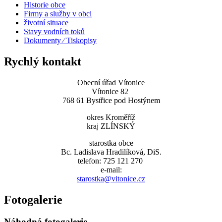
Historie obce
Firmy a služby v obci
životní situace
Stavy vodních toků
Dokumenty ⁄ Tiskopisy
Rychlý kontakt
Obecní úřad Vítonice
Vítonice 82
768 61 Bystřice pod Hostýnem
okres Kroměříž
kraj ZLÍNSKÝ
starostka obce
Bc. Ladislava Hradilíková, DiS.
telefon: 725 121 270
e-mail:
starostka@vitonice.cz
Fotogalerie
Náhodná fotogalerie