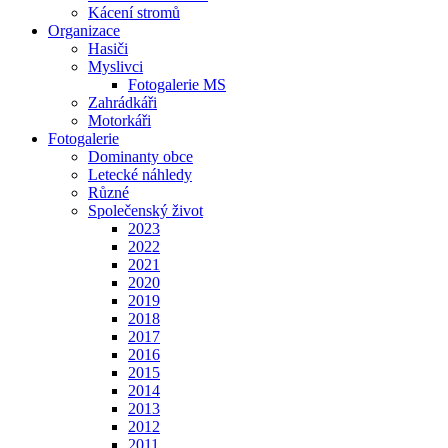
Kácení stromů
Organizace
Hasiči
Myslivci
Fotogalerie MS
Zahrádkáři
Motorkáři
Fotogalerie
Dominanty obce
Letecké náhledy
Různé
Společenský život
2023
2022
2021
2020
2019
2018
2017
2016
2015
2014
2013
2012
2011