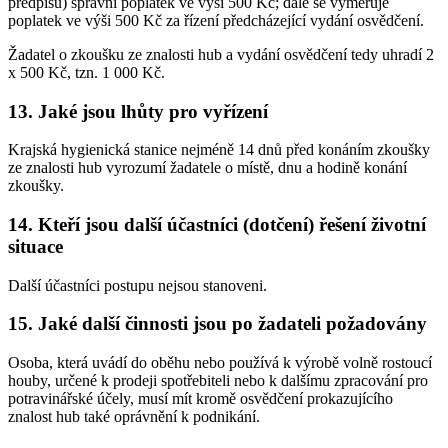
předpisů) správní poplatek ve výši 500 Kč; dále se vyměřuje
poplatek ve výši 500 Kč za řízení předcházející vydání osvědčení.
Žadatel o zkoušku ze znalosti hub a vydání osvědčení tedy uhradí 2
x 500 Kč, tzn. 1 000 Kč.
13. Jaké jsou lhůty pro vyřízení
Krajská hygienická stanice nejméně 14 dnů před konáním zkoušky
ze znalosti hub vyrozumí žadatele o místě, dnu a hodině konání
zkoušky.
14. Kteří jsou další účastníci (dotčení) řešení životní
situace
Další účastníci postupu nejsou stanoveni.
15. Jaké další činnosti jsou po žadateli požadovány
Osoba, která uvádí do oběhu nebo používá k výrobě volně rostoucí
houby, určené k prodeji spotřebiteli nebo k dalšímu zpracování pro
potravinářské účely, musí mít kromě osvědčení prokazujícího
znalost hub také oprávnění k podnikání.