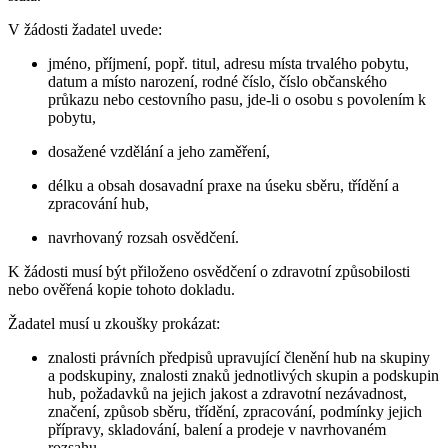
V žádosti žadatel uvede:
jméno, příjmení, popř. titul, adresu místa trvalého pobytu,
datum a místo narození, rodné číslo, číslo občanského
průkazu nebo cestovního pasu, jde-li o osobu s povolením k
pobytu,
dosažené vzdělání a jeho zaměření,
délku a obsah dosavadní praxe na úseku sběru, třídění a
zpracování hub,
navrhovaný rozsah osvědčení.
K žádosti musí být přiloženo osvědčení o zdravotní způsobilosti
nebo ověřená kopie tohoto dokladu.
Žadatel musí u zkoušky prokázat:
znalosti právních předpisů upravující členění hub na skupiny
a podskupiny, znalosti znaků jednotlivých skupin a podskupin
hub, požadavků na jejich jakost a zdravotní nezávadnost,
značení, způsob sběru, třídění, zpracování, podmínky jejich
přípravy, skladování, balení a prodeje v navrhovaném
rozsahu,