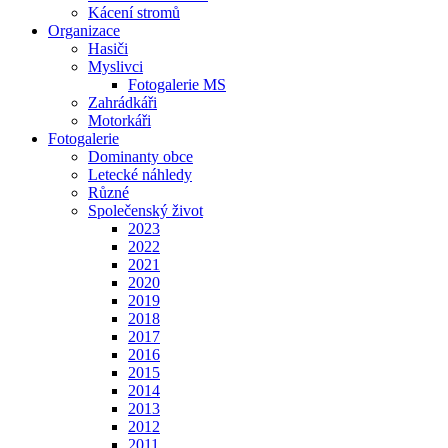
Kácení stromů
Organizace
Hasiči
Myslivci
Fotogalerie MS
Zahrádkáři
Motorkáři
Fotogalerie
Dominanty obce
Letecké náhledy
Různé
Společenský život
2023
2022
2021
2020
2019
2018
2017
2016
2015
2014
2013
2012
2011