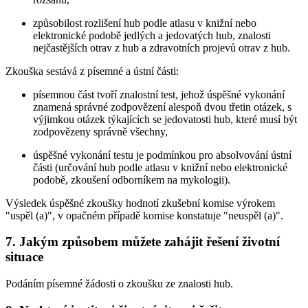
způsobilost rozlišení hub podle atlasu v knižní nebo
elektronické podobě jedlých a jedovatých hub, znalosti
nejčastějších otrav z hub a zdravotních projevů otrav z hub.
Zkouška sestává z písemné a ústní části:
písemnou část tvoří znalostní test, jehož úspěšné vykonání
znamená správné zodpovězení alespoň dvou třetin otázek, s
výjimkou otázek týkajících se jedovatosti hub, které musí být
zodpovězeny správně všechny,
úspěšné vykonání testu je podmínkou pro absolvování ústní
části (určování hub podle atlasu v knižní nebo elektronické
podobě, zkoušení odborníkem na mykologii).
Výsledek úspěšné zkoušky hodnotí zkušební komise výrokem
"uspěl (a)", v opačném případě komise konstatuje "neuspěl (a)".
7. Jakým způsobem můžete zahájit řešení životní
situace
Podáním písemné žádosti o zkoušku ze znalosti hub.