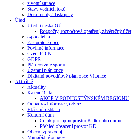
životní situace
Stavy vodních toků
Dokumenty ⁄ Tiskopisy
Úřad
Úřední deska OÚ
Rozpočty, rozpočtová opatření, závěrečný účet
e-podatelna
Zastupitelé obce
Povinné informace
CzechPOINT
GDPR
Plán rozvoje sportu
Územní plán obce
Digitální povodňový plán obce Vítonice
Aktuálně
Aktuality
Kalendář akcí
AKCE V PODHOSTÝNSKÉM REGIONU
Odpady - informace, odvoz
Hlášení rozhlasu
Kulturní dům
Ceník pronájmu prostor Kulturního domu
Přehled obsazení prostor KD
Obecní zpravodaj
Mimořádné situace