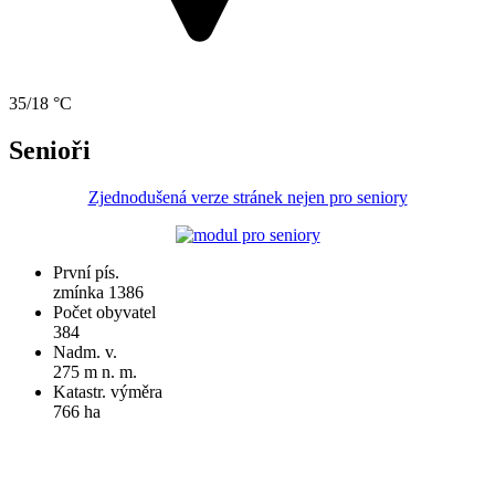
35/18 °C
Senioři
Zjednodušená verze stránek nejen pro seniory
První pís.
zmínka 1386
Počet obyvatel
384
Nadm. v.
275 m n. m.
Katastr. výměra
766 ha