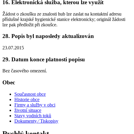
16. Elektronická služba, kterou lze využít
Žádost o zkoušku ze znalosti hub lze zaslat na kontaktní adresu
příslušné krajské hygienické stanice elektronicky; originál žádosti
lze pak předložit při zkoušce.
28. Popis byl naposledy aktualizován
23.07.2015
29. Datum konce platnosti popisu
Bez časového omezení.
Obec
Současnost obce
Historie obce
Firmy a služby v obci
životní situace
Stavy vodních toků
Dokumenty ⁄ Tiskopisy
Rychlý kontakt