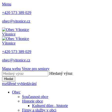
Menu
+420 573 389 029
obec@vitonice.cz
Vítonice
Vítonice
+420 573 389 029
obec@vitonice.cz
Mapa webu
Verze pro seniory
Hledaný výraz
Hledat
rozšířené vyhledávání
Obec
Současnost obce
Historie obce
Kulturní dům - historie
Firmy a služby v obci