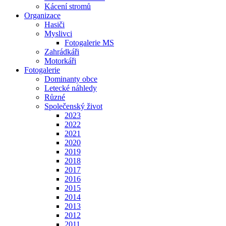
Kácení stromů
Organizace
Hasiči
Myslivci
Fotogalerie MS
Zahrádkáři
Motorkáři
Fotogalerie
Dominanty obce
Letecké náhledy
Různé
Společenský život
2023
2022
2021
2020
2019
2018
2017
2016
2015
2014
2013
2012
2011