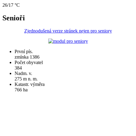
26/17 °C
Senioři
Zjednodušená verze stránek nejen pro seniory
První pís.
zmínka 1386
Počet obyvatel
384
Nadm. v.
275 m n. m.
Katastr. výměra
766 ha