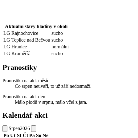
Aktuální stavy hladiny v okolí
LG Rajnochovice
sucho
LG Teplice nad Bečvou
sucho
LG Hranice
normální
LG Kroměříž
sucho
Pranostiky
Pranostika na akt. měsíc
Co srpen neuvaří, to už září nedosmaží.
Pranostika na akt. den
Málo plodů v srpnu, málo včel z jara.
Kalendář akcí
Srpen
2026
Po
Út
St
Čt
Pá
So
Ne