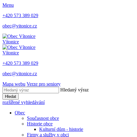
Menu
+420 573 389 029
obec@vitonice.cz
Vítonice
Vítonice
+420 573 389 029
obec@vitonice.cz
Mapa webu
Verze pro seniory
Hledaný výraz
Hledat
rozšířené vyhledávání
Obec
Současnost obce
Historie obce
Kulturní dům - historie
Firmy a služby v obci