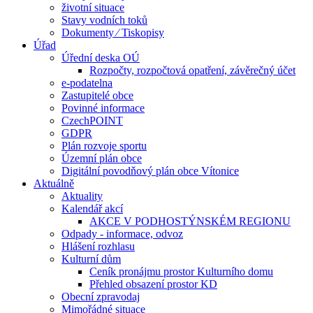
životní situace
Stavy vodních toků
Dokumenty ⁄ Tiskopisy
Úřad
Úřední deska OÚ
Rozpočty, rozpočtová opatření, závěrečný účet
e-podatelna
Zastupitelé obce
Povinné informace
CzechPOINT
GDPR
Plán rozvoje sportu
Územní plán obce
Digitální povodňový plán obce Vítonice
Aktuálně
Aktuality
Kalendář akcí
AKCE V PODHOSTÝNSKÉM REGIONU
Odpady - informace, odvoz
Hlášení rozhlasu
Kulturní dům
Ceník pronájmu prostor Kulturního domu
Přehled obsazení prostor KD
Obecní zpravodaj
Mimořádné situace