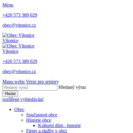
Menu
+420 573 389 029
obec@vitonice.cz
Vítonice
Vítonice
+420 573 389 029
obec@vitonice.cz
Mapa webu
Verze pro seniory
Hledaný výraz
Hledat
rozšířené vyhledávání
Obec
Současnost obce
Historie obce
Kulturní dům - historie
Firmy a služby v obci