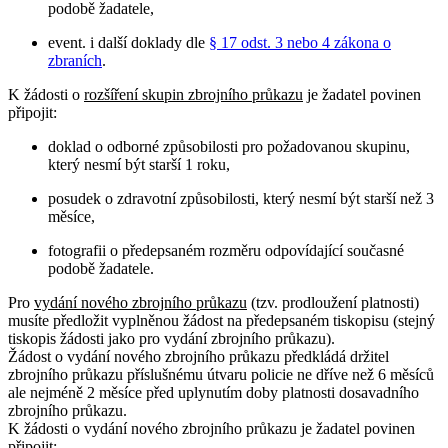
podobě žadatele,
event. i další doklady dle
§ 17 odst. 3 nebo 4 zákona o
zbraních
.
K žádosti o
rozšíření skupin zbrojního průkazu
je žadatel povinen
připojit:
doklad o odborné způsobilosti pro požadovanou skupinu,
který nesmí být starší 1 roku,
posudek o zdravotní způsobilosti, který nesmí být starší než 3
měsíce,
fotografii o předepsaném rozměru odpovídající současné
podobě žadatele.
Pro
vydání nového zbrojního průkazu
(tzv. prodloužení platnosti)
musíte předložit vyplněnou žádost na předepsaném tiskopisu (stejný
tiskopis žádosti jako pro vydání zbrojního průkazu).
Žádost o vydání nového zbrojního průkazu předkládá držitel
zbrojního průkazu příslušnému útvaru policie ne dříve než 6 měsíců
ale nejméně 2 měsíce před uplynutím doby platnosti dosavadního
zbrojního průkazu.
K žádosti o vydání nového zbrojního průkazu je žadatel povinen
připojit: