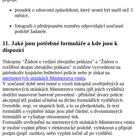
posudek o zdravotní způsobilosti, který nesmí být starší než 3
měsíce,
fotografii o předepsaném rozměru odpovídající současné
podobě žadatele.
11. Jaké jsou potřebné formuláře a kde jsou k
dispozici
Tiskopisy "Žádost o vydání zbrojního průkazu" a "Žádost o
rozšíření skupin zbrojního průkazu" si můžete vyzvednout na
jakémkoliv krajském ředitelství policie nebo je získat na
internetových stránkách Ministerstva vnitra
.
V současné době není nutné u vzorů tiskopisů uveřejněných na
internetových stránkách Ministerstva vnitra (při jejich vytištění)
dodržet stanovené barevné provedení - příslušné útvary policie
akceptují též podání učiněná na těchto formulářích vytištěných
černobíle, resp. ve stupních šedi, a to za předpokladu, že text
formulářů a vyplněné údaje jsou plně čitelné; u dvoustranných
formulářů se vyžaduje oboustranný tisk.
Formuláře uveřejněné na internetových stránkách Ministerstva vnitra
je možné vyplnit přímo v elektronické podobě, vytisknout a připojit
podpis (popř. razítko), nebo vyplnit ručně až po vytištění.