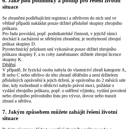
6. Jaké jsou podmínky a postup pro řešení životní
situace
Se zbraněmi podléhajícími registraci a střelivem do nich smí ve
většině případů nakládat pouze držitel příslušné skupiny zbrojního
průkazu.
Pro řadu povolání, popř. podnikatelské činnosti, v jejichž rámci
dochází k zacházení se střelnými zbraněmi, je nezbytností zbrojní
průkaz skupiny D.
Pyrotechnický průzkum smí vykonávat pouze držitel zbrojního
průkazu skupiny F, a to coby zaměstnanec držitele zbrojní licence
skupiny K.
Dědění
V případě, že fyzická osoba nabyla do vlastnictví zbraň kategorie A,
B nebo C nebo střelivo do této zbraně děděním a není držitelem
příslušných oprávnění k jejich držení, je oprávněna do 2 měsíců ode
dne, kdy rozhodnutí o dědictví nabylo právní moci, požádat o
vydání zbrojního průkazu, popř. o udělení výjimky, vydání povolení
nebo zbrojního průvodního listu pro vývoz, dovoz nebo tranzit
zbraní a střeliva.
7. Jakým způsobem můžete zahájit řešení životní
situace