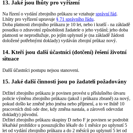
13. Jaké jsou lhůty pro vyřízení
Na řízení o vydání zbrojního průkazu se vztahuje
správní řád
.
Lhůty pro vyřízení upravuje
§ 71 správního řádu
.
Doba platnosti zbrojního průkazu je 10 let, nebo i kratší - na základě
posudku o zdravotní způsobilosti žadatele o jeho vydání; jeho doba
platnosti se neprodlužuje, po jejím uplynutí je (na základě žádosti
doložené potřebnými doklady) vydáván zbrojní průkaz nový.
14. Kteří jsou další účastníci (dotčení) řešení životní
situace
Další účastníci postupu nejsou stanoveni.
15. Jaké další činnosti jsou po žadateli požadovány
Držitel zbrojního průkazu je povinen provést u příslušného útvaru
policie výměnu zbrojního průkazu (jakož i průkazu zbraně) za nový,
pokud došlo ke změně jeho jména nebo příjmení, a to ve lhůtě 10
pracovních dnů ode dne, kdy změna nastala, a zároveň odevzdat
doklad(y) původní.
Držitel zbrojního průkazu skupiny D nebo F je povinen se podrobit
lékařské prohlídce u posuzujícího lékaře do 1 měsíce po uplynutí 5
let od vydání zbrojního průkazu a do 2 měsíců po uplynutí 5 let od