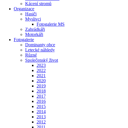
Kácení stromů
Organizace
Hasiči
Myslivci
Fotogalerie MS
Zahrádkáři
Motorkáři
Fotogalerie
Dominanty obce
Letecké náhledy
Různé
Společenský život
2023
2022
2021
2020
2019
2018
2017
2016
2015
2014
2013
2012
2011