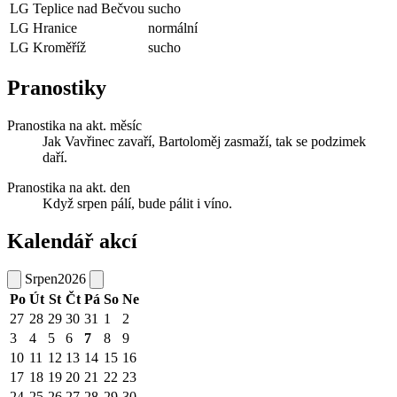
LG Teplice nad Bečvou
sucho
LG Hranice
normální
LG Kroměříž
sucho
Pranostiky
Pranostika na akt. měsíc
Jak Vavřinec zavaří, Bartoloměj zasmaží, tak se podzimek
daří.
Pranostika na akt. den
Když srpen pálí, bude pálit i víno.
Kalendář akcí
Srpen
2026
Po
Út
St
Čt
Pá
So
Ne
27
28
29
30
31
1
2
3
4
5
6
7
8
9
10
11
12
13
14
15
16
17
18
19
20
21
22
23
24
25
26
27
28
29
30