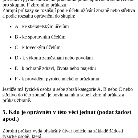
pro skupinu F zbrojního průkazu.
Zbrojní průkazy se rozlišují podle účelu užívání zbraně nebo střeliva
a podle rozsahu oprávnění do skupin:
A - ke sběratelským účelům
B - ke sportovním účelům
C - k loveckým účelům
D - k výkonu zaměstnání nebo povolání
E - k ochraně zdraví, života nebo majetku
F - k provádění pyrotechnického průzkumu
Jestliže má fyzická osoba u sebe zbraň kategorie A, B nebo C nebo
střelivo do této zbraně, je povinna mít u sebe i zbrojní průkaz a
průkaz zbraně.
5. Kdo je oprávněn v této věci jednat (podat žádost
apod.)
Zbrojní průkaz vydá příslušný útvar policie na základě žádosti
fyzické osobě, která: