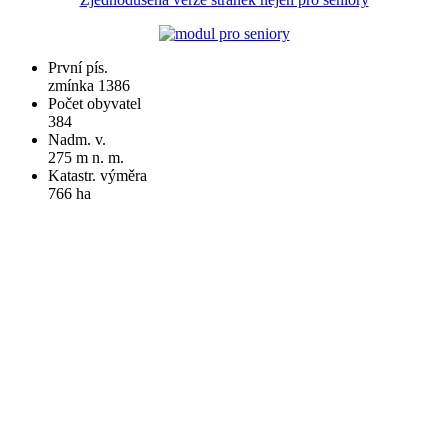
První pís.
zmínka 1386
Počet obyvatel
384
Nadm. v.
275 m n. m.
Katastr. výměra
766 ha