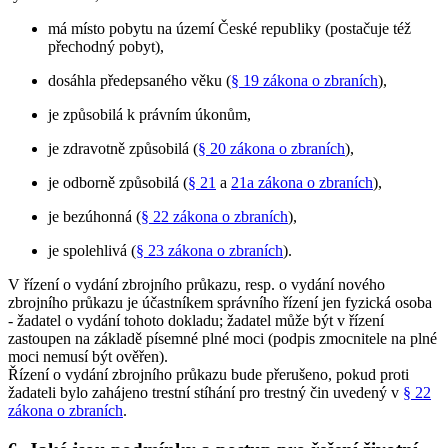
má místo pobytu na území České republiky (postačuje též
přechodný pobyt),
dosáhla předepsaného věku (
§ 19 zákona o zbraních
),
je způsobilá k právním úkonům,
je zdravotně způsobilá (
§ 20 zákona o zbraních
),
je odborně způsobilá (
§ 21
a
21a zákona o zbraních
),
je bezúhonná (
§ 22 zákona o zbraních
),
je spolehlivá (
§ 23 zákona o zbraních
).
V řízení o vydání zbrojního průkazu, resp. o vydání nového
zbrojního průkazu je účastníkem správního řízení jen fyzická osoba
- žadatel o vydání tohoto dokladu; žadatel může být v řízení
zastoupen na základě písemné plné moci (podpis zmocnitele na plné
moci nemusí být ověřen).
Řízení o vydání zbrojního průkazu bude přerušeno, pokud proti
žadateli bylo zahájeno trestní stíhání pro trestný čin uvedený v
§ 22
zákona o zbraních
.