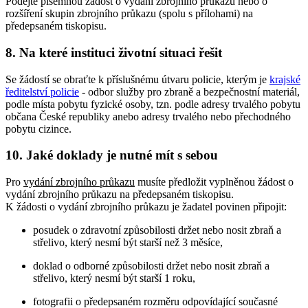
Podejte písemnou žádost o vydání zbrojního průkazu nebo o
rozšíření skupin zbrojního průkazu (spolu s přílohami) na
předepsaném tiskopisu.
8. Na které instituci životní situaci řešit
Se žádostí se obraťte k příslušnému útvaru policie, kterým je
krajské
ředitelství policie
- odbor služby pro zbraně a bezpečnostní materiál,
podle místa pobytu fyzické osoby, tzn. podle adresy trvalého pobytu
občana České republiky anebo adresy trvalého nebo přechodného
pobytu cizince.
10. Jaké doklady je nutné mít s sebou
Pro
vydání zbrojního průkazu
musíte předložit vyplněnou žádost o
vydání zbrojního průkazu na předepsaném tiskopisu.
K žádosti o vydání zbrojního průkazu je žadatel povinen připojit:
posudek o zdravotní způsobilosti držet nebo nosit zbraň a
střelivo, který nesmí být starší než 3 měsíce,
doklad o odborné způsobilosti držet nebo nosit zbraň a
střelivo, který nesmí být starší 1 roku,
fotografii o předepsaném rozměru odpovídající současné