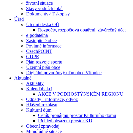
životní situace
Stavy vodních toků
Dokumenty ⁄ Tiskopisy
Úřad
Úřední deska OÚ
Rozpočty, rozpočtová opatření, závěrečný účet
e-podatelna
Zastupitelé obce
Povinné informace
CzechPOINT
GDPR
Plán rozvoje sportu
Územní plán obce
Digitální povodňový plán obce Vítonice
Aktuálně
Aktuality
Kalendář akcí
AKCE V PODHOSTÝNSKÉM REGIONU
Odpady - informace, odvoz
Hlášení rozhlasu
Kulturní dům
Ceník pronájmu prostor Kulturního domu
Přehled obsazení prostor KD
Obecní zpravodaj
Mimořádné situace