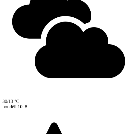
30/13 °C
pondělí
10. 8.