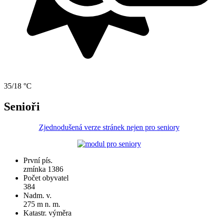
35/18 °C
Senioři
Zjednodušená verze stránek nejen pro seniory
První pís.
zmínka 1386
Počet obyvatel
384
Nadm. v.
275 m n. m.
Katastr. výměra