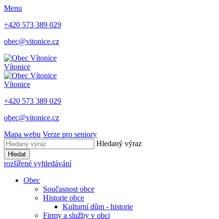
Menu
+420 573 389 029
obec@vitonice.cz
Vítonice
Vítonice
+420 573 389 029
obec@vitonice.cz
Mapa webu
Verze pro seniory
Hledaný výraz
Hledat
rozšířené vyhledávání
Obec
Současnost obce
Historie obce
Kulturní dům - historie
Firmy a služby v obci