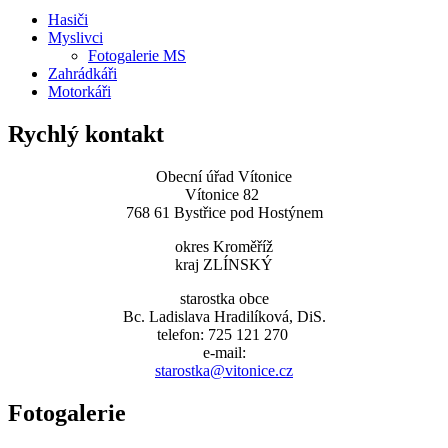
Hasiči
Myslivci
Fotogalerie MS
Zahrádkáři
Motorkáři
Rychlý kontakt
Obecní úřad Vítonice
Vítonice 82
768 61 Bystřice pod Hostýnem
okres Kroměříž
kraj ZLÍNSKÝ
starostka obce
Bc. Ladislava Hradilíková, DiS.
telefon: 725 121 270
e-mail:
starostka@vitonice.cz
Fotogalerie