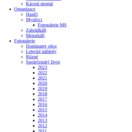
Kácení stromů
Organizace
Hasiči
Myslivci
Fotogalerie MS
Zahrádkáři
Motorkáři
Fotogalerie
Dominanty obce
Letecké náhledy
Různé
Společenský život
2023
2022
2021
2020
2019
2018
2017
2016
2015
2014
2013
2012
2011