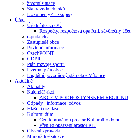
životní situace
Stavy vodních toků
Dokumenty ⁄ Tiskopisy
Úřad
Úřední deska OÚ
Rozpočty, rozpočtová opatření, závěrečný účet
e-podatelna
Zastupitelé obce
Povinné informace
CzechPOINT
GDPR
Plán rozvoje sportu
Územní plán obce
Digitální povodňový plán obce Vítonice
Aktuálně
Aktuality
Kalendář akcí
AKCE V PODHOSTÝNSKÉM REGIONU
Odpady - informace, odvoz
Hlášení rozhlasu
Kulturní dům
Ceník pronájmu prostor Kulturního domu
Přehled obsazení prostor KD
Obecní zpravodaj
Mimořádné situace