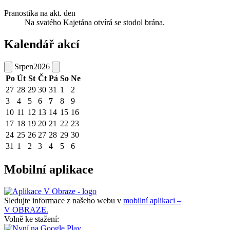
Pranostika na akt. den
Na svatého Kajetána otvírá se stodol brána.
Kalendář akcí
Srpen
2026
Po
Út
St
Čt
Pá
So
Ne
27
28
29
30
31
1
2
3
4
5
6
7
8
9
10
11
12
13
14
15
16
17
18
19
20
21
22
23
24
25
26
27
28
29
30
31
1
2
3
4
5
6
Mobilní aplikace
Sledujte informace z našeho webu v
mobilní aplikaci –
V OBRAZE.
Volně ke stažení: