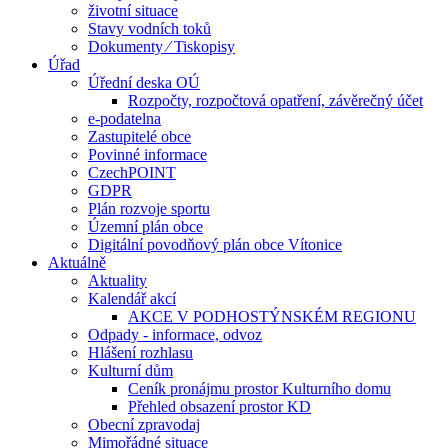
životní situace
Stavy vodních toků
Dokumenty ⁄ Tiskopisy
Úřad
Úřední deska OÚ
Rozpočty, rozpočtová opatření, závěrečný účet
e-podatelna
Zastupitelé obce
Povinné informace
CzechPOINT
GDPR
Plán rozvoje sportu
Územní plán obce
Digitální povodňový plán obce Vítonice
Aktuálně
Aktuality
Kalendář akcí
AKCE V PODHOSTÝNSKÉM REGIONU
Odpady - informace, odvoz
Hlášení rozhlasu
Kulturní dům
Ceník pronájmu prostor Kulturního domu
Přehled obsazení prostor KD
Obecní zpravodaj
Mimořádné situace