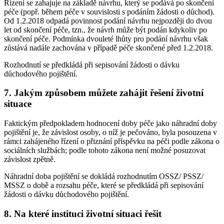
Řízení se zahajuje na základě návrhu, který se podává po skončení
péče (popř. během péče v souvislosti s podáním žádosti o důchod).
Od 1.2.2018 odpadá povinnost podání návrhu nejpozději do dvou
let od skončení péče, tzn., že návrh může být podán kdykoliv po
skončení péče. Podmínka dvouleté lhůty pro podání návrhu však
zůstává nadále zachována v případě péče skončené před 1.2.2018.
Rozhodnutí se předkládá při sepisování žádosti o dávku
důchodového pojištění.
7. Jakým způsobem můžete zahájit řešení životní
situace
Faktickým předpokladem hodnocení doby péče jako náhradní doby
pojištění je, že závislost osoby, o níž je pečováno, byla posouzena v
rámci zahájeného řízení o přiznání příspěvku na péči podle zákona o
sociálních službách; podle tohoto zákona není možné posuzovat
závislost zpětně.
Náhradní doba pojištění se dokládá rozhodnutím OSSZ/ PSSZ/
MSSZ o době a rozsahu péče, které se předkládá při sepisování
žádosti o dávku důchodového pojištění.
8. Na které instituci životní situaci řešit