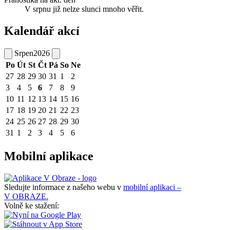
V srpnu již nelze slunci mnoho věřit.
Kalendář akcí
Srpen
2026
Po
Út
St
Čt
Pá
So
Ne
27
28
29
30
31
1
2
3
4
5
6
7
8
9
10
11
12
13
14
15
16
17
18
19
20
21
22
23
24
25
26
27
28
29
30
31
1
2
3
4
5
6
Mobilní aplikace
Sledujte informace z našeho webu v
mobilní aplikaci –
V OBRAZE.
Volně ke stažení: