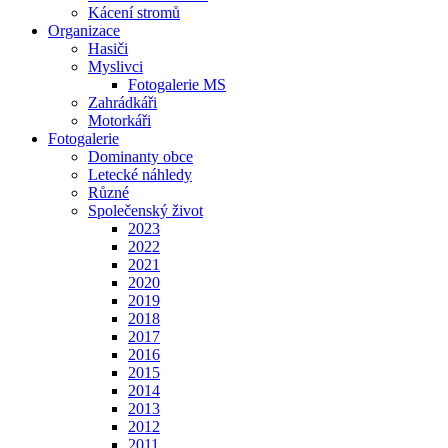
Kácení stromů
Organizace
Hasiči
Myslivci
Fotogalerie MS
Zahrádkáři
Motorkáři
Fotogalerie
Dominanty obce
Letecké náhledy
Různé
Společenský život
2023
2022
2021
2020
2019
2018
2017
2016
2015
2014
2013
2012
2011