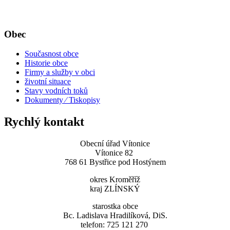
Obec
Současnost obce
Historie obce
Firmy a služby v obci
životní situace
Stavy vodních toků
Dokumenty ⁄ Tiskopisy
Rychlý kontakt
Obecní úřad Vítonice
Vítonice 82
768 61 Bystřice pod Hostýnem
okres Kroměříž
kraj ZLÍNSKÝ
starostka obce
Bc. Ladislava Hradilíková, DiS.
telefon: 725 121 270