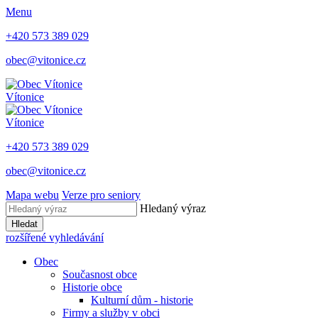
Menu
+420 573 389 029
obec@vitonice.cz
Vítonice
Vítonice
+420 573 389 029
obec@vitonice.cz
Mapa webu
Verze pro seniory
Hledaný výraz
Hledat
rozšířené vyhledávání
Obec
Současnost obce
Historie obce
Kulturní dům - historie
Firmy a služby v obci