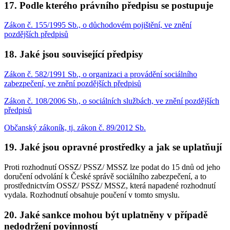
17. Podle kterého právního předpisu se postupuje
Zákon č. 155/1995 Sb., o důchodovém pojištění, ve znění
pozdějších předpisů
18. Jaké jsou související předpisy
Zákon č. 582/1991 Sb., o organizaci a provádění sociálního
zabezpečení, ve znění pozdějších předpisů
Zákon č. 108/2006 Sb., o sociálních službách, ve znění pozdějších
předpisů
Občanský zákoník, tj. zákon č. 89/2012 Sb.
19. Jaké jsou opravné prostředky a jak se uplatňují
Proti rozhodnutí OSSZ/ PSSZ/ MSSZ lze podat do 15 dnů od jeho
doručení odvolání k České správě sociálního zabezpečení, a to
prostřednictvím OSSZ/ PSSZ/ MSSZ, která napadené rozhodnutí
vydala. Rozhodnutí obsahuje poučení v tomto smyslu.
20. Jaké sankce mohou být uplatněny v případě
nedodržení povinností