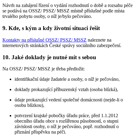
Návrh na zahájení řízení o vydání rozhodnutí o době a rozsahu péče
se podává na OSSZ/ PSSZ/ MSSZ místně příslušné podle místa
trvalého pobytu osoby, o níž je/bylo pečováno.
9. Kde, s kým a kdy životní situaci řešit
Kontakty na příslušné OSSZ/ PSSZ/ MSSZ
naleznete na
internetových stránkách České správy sociálního zabezpečení.
10. Jaké doklady je nutné mít s sebou
Na OSSZ/ PSSZ/ MSSZ je třeba předložit:
identifikační údaje žadatele a osoby, o níž je pečováno,
doklady prokazující příbuzenský vztah (osoba blízká),
údaje prokazující vedení společné domácnosti (nejde-li o
osobu blízkou),
potvrzení krajské pobočky úřadu práce, před 1.1.2012
obecního úřadu obce s rozšířenou působností, o stupni
závislosti osoby, o níž je pečováno, popř. rozhodnutí o
přiznání příspěvku na péči.