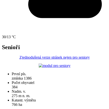
30/13 °C
Senioři
Zjednodušená verze stránek nejen pro seniory
První pís.
zmínka 1386
Počet obyvatel
384
Nadm. v.
275 m n. m.
Katastr. výměra
766 ha