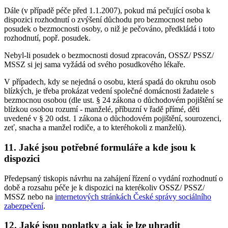
Dále (v případě péče před 1.1.2007), pokud má pečující osoba k
dispozici rozhodnutí o zvýšení důchodu pro bezmocnost nebo
posudek o bezmocnosti osoby, o niž je pečováno, předkládá i toto
rozhodnutí, popř. posudek.
Nebyl-li posudek o bezmocnosti dosud zpracován, OSSZ/ PSSZ/
MSSZ si jej sama vyžádá od svého posudkového lékaře.
V případech, kdy se nejedná o osobu, která spadá do okruhu osob
blízkých, je třeba prokázat vedení společné domácnosti žadatele s
bezmocnou osobou (dle ust. § 24 zákona o důchodovém pojištění se
blízkou osobou rozumí - manželé, příbuzní v řadě přímé, děti
uvedené v § 20 odst. 1 zákona o důchodovém pojištění, sourozenci,
zeť, snacha a manžel rodiče, a to kteréhokoli z manželů).
11. Jaké jsou potřebné formuláře a kde jsou k
dispozici
Předepsaný tiskopis návrhu na zahájení řízení o vydání rozhodnutí o
době a rozsahu péče je k dispozici na kterékoliv OSSZ/ PSSZ/
MSSZ nebo na
internetových stránkách České správy sociálního
zabezpečení
.
12. Jaké jsou poplatky a jak je lze uhradit