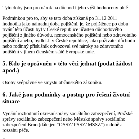
Tyto doby jsou pro nárok na důchod i jeho výši hodnoceny plně.
Podmínkou pro to, aby se tato doba získaná po 31.12.2011
hodnotila jako náhradní doba pojištění, je, že pojištěnec po dobu
trvání této účasti byl v České republice účasten důchodového
pojištění z jiného důvodu, nemocenského pojištění nebo zdravotního
pojištění anebo, bydlel-li v České republice, jako poživatel důchodu
nebo rodinný příslušník odvozoval své nároky ze zdravotního
pojištění v jiném členském státě Evropské unie.
5. Kdo je oprávněn v této věci jednat (podat žádost
apod.)
Osoby svéprávné ve smyslu občanského zákoníku.
6. Jaké jsou podmínky a postup pro řešení životní
situace
Vydání rozhodnutí okresní správy sociálního zabezpečení, Pražské
správy sociálního zabezpečení nebo Městské správy sociálního
zabezpečení Brno (dále jen "OSSZ/ PSSZ/ MSSZ") o době a
rozsahu péče.