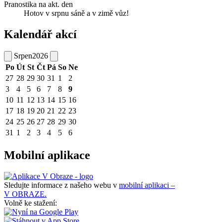
Pranostika na akt. den
Hotov v srpnu sáně a v zimě vůz!
Kalendář akcí
Srpen
2026
Po
Út
St
Čt
Pá
So
Ne
27
28
29
30
31
1
2
3
4
5
6
7
8
9
10
11
12
13
14
15
16
17
18
19
20
21
22
23
24
25
26
27
28
29
30
31
1
2
3
4
5
6
Mobilní aplikace
Sledujte informace z našeho webu v
mobilní aplikaci –
V OBRAZE.
Volně ke stažení: