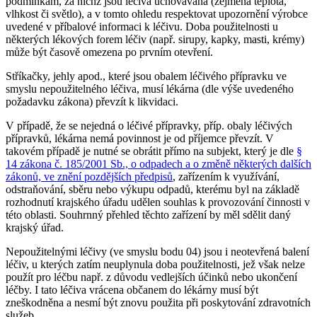
podmínkám, za nichž jsou léčiva uchovávána (zejména teplota,
vlhkost či světlo), a v tomto ohledu respektovat upozornění výrobce
uvedené v příbalové informaci k léčivu. Doba použitelnosti u
některých lékových forem léčiv (např. sirupy, kapky, masti, krémy)
může být časově omezena po prvním otevření.
Stříkačky, jehly apod., které jsou obalem léčivého přípravku ve
smyslu nepoužitelného léčiva, musí lékárna (dle výše uvedeného
požadavku zákona) převzít k likvidaci.
V případě, že se nejedná o léčivé přípravky, příp. obaly léčivých
přípravků, lékárna nemá povinnost je od příjemce převzít. V
takovém případě je nutné se obrátit přímo na subjekt, který je dle
§
14 zákona č. 185/2001 Sb., o odpadech a o změně některých dalších
zákonů, ve znění pozdějších předpisů
, zařízením k využívání,
odstraňování, sběru nebo výkupu odpadů, kterému byl na základě
rozhodnutí krajského úřadu udělen souhlas k provozování činnosti v
této oblasti. Souhrnný přehled těchto zařízení by měl sdělit daný
krajský úřad.
Nepoužitelnými léčivy (ve smyslu bodu 04) jsou i neotevřená balení
léčiv, u kterých zatím neuplynula doba použitelnosti, jež však nelze
použít pro léčbu např. z důvodu vedlejších účinků nebo ukončení
léčby. I tato léčiva vrácena občanem do lékárny musí být
zneškodněna a nesmí být znovu použita při poskytování zdravotních
služeb.