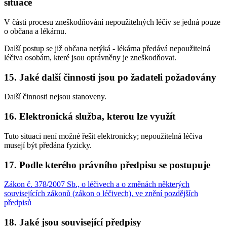
situace
V části procesu zneškodňování nepoužitelných léčiv se jedná pouze
o občana a lékárnu.
Další postup se již občana netýká - lékárna předává nepoužitelná
léčiva osobám, které jsou oprávněny je zneškodňovat.
15. Jaké další činnosti jsou po žadateli požadovány
Další činnosti nejsou stanoveny.
16. Elektronická služba, kterou lze využít
Tuto situaci není možné řešit elektronicky; nepoužitelná léčiva
musejí být předána fyzicky.
17. Podle kterého právního předpisu se postupuje
Zákon č. 378/2007 Sb., o léčivech a o změnách některých
souvisejících zákonů (zákon o léčivech), ve znění pozdějších
předpisů
18. Jaké jsou související předpisy