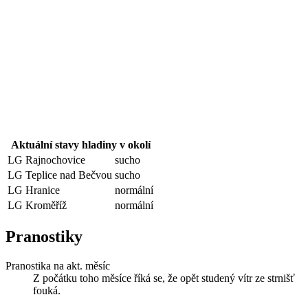
Aktuální stavy hladiny v okolí
LG Rajnochovice
sucho
LG Teplice nad Bečvou
sucho
LG Hranice
normální
LG Kroměříž
normální
Pranostiky
Pranostika na akt. měsíc
Z počátku toho měsíce říká se, že opět studený vítr ze strnišť
fouká.