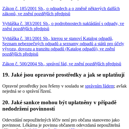
Zákon č. 185/2001 Sb., o odpadech a o změně některých dalších
zákonů, ve znění pozdějších předpisů
Vyhláška č. 383/2001 Sb., o podrobnostech nakládání s odpady, ve
znění pozdějších předpisů
Vyhláška č. 381/2001 Sb., kterou se stanoví Katalog odpadů,
Seznam nebezpečných odpadů a seznamy odpadů a států pro účely
vývozu, dovozu a tranzitu odpadů (Katalog odpadů), ve znění
pozdějších předpisů
Zákon č. 500/2004 Sb., správní řád, ve znění pozdějších předpisů
19. Jaké jsou opravné prostředky a jak se uplatňují
Opravné prostředky jsou řešeny v souladu se
správním řádem
; avšak
nejedná se o správní řízení.
20. Jaké sankce mohou být uplatněny v případě
nedodržení povinností
Odevzdání nepoužitelných léčiv není pro občana stanoveno jako
povinnost. Lékárna je povinna občanem odevzdaná nepoužitelná