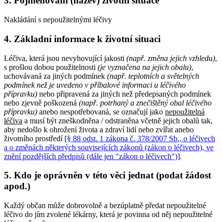
3. Pojmenování (název) životní situace
Nakládání s nepoužitelnými léčivy
4. Základní informace k životní situaci
Léčiva, která jsou nevyhovující jakosti
(např. změna jejich vzhledu)
,
s prošlou dobou použitelnosti
(je vyznačena na jejich obalu)
,
uchovávaná za jiných podmínek
(např. teplotních a světelných
podmínek než je uvedeno v příbalové informaci u léčivého
přípravku)
nebo připravená za jiných než předepsaných podmínek
nebo zjevně poškozená
(např. potrhaný a znečištěný obal léčivého
přípravku)
anebo nespotřebovaná, se označují jako
nepoužitelná
léčiva
a musí být zneškodněna / odstraněna včetně jejich obalů tak,
aby nedošlo k ohrožení života a zdraví lidí nebo zvířat anebo
životního prostředí [
§ 88 odst. 1 zákona č. 378/2007 Sb., o léčivech
a o změnách některých souvisejících zákonů (zákon o léčivech), ve
znění pozdějších předpisů (dále jen "zákon o léčivech")
].
5. Kdo je oprávněn v této věci jednat (podat žádost
apod.)
Každý občan může dobrovolně a bezúplatně předat nepoužitelné
léčivo do jím zvolené lékárny, která je povinna od něj nepoužitelné