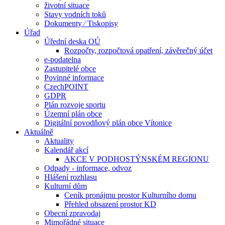
životní situace
Stavy vodních toků
Dokumenty ⁄ Tiskopisy
Úřad
Úřední deska OÚ
Rozpočty, rozpočtová opatření, závěrečný účet
e-podatelna
Zastupitelé obce
Povinné informace
CzechPOINT
GDPR
Plán rozvoje sportu
Územní plán obce
Digitální povodňový plán obce Vítonice
Aktuálně
Aktuality
Kalendář akcí
AKCE V PODHOSTÝNSKÉM REGIONU
Odpady - informace, odvoz
Hlášení rozhlasu
Kulturní dům
Ceník pronájmu prostor Kulturního domu
Přehled obsazení prostor KD
Obecní zpravodaj
Mimořádné situace