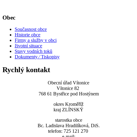
Obec
Současnost obce
Historie obce
Firmy a služby v obci
životní situace
Stavy vodních toků
Dokumenty ⁄ Tiskopisy
Rychlý kontakt
Obecní úřad Vítonice
Vítonice 82
768 61 Bystřice pod Hostýnem
okres Kroměříž
kraj ZLÍNSKÝ
starostka obce
Bc. Ladislava Hradilíková, DiS.
telefon: 725 121 270
e-mail: