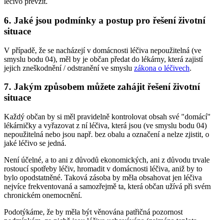
léčivo převzít.
6. Jaké jsou podmínky a postup pro řešení životní
situace
V případě, že se nacházejí v domácnosti léčiva nepoužitelná (ve
smyslu bodu 04), měl by je občan předat do lékárny, která zajistí
jejich zneškodnění / odstranění ve smyslu
zákona o léčivech
.
7. Jakým způsobem můžete zahájit řešení životní
situace
Každý občan by si měl pravidelně kontrolovat obsah své "domácí"
lékárničky a vyřazovat z ní léčiva, která jsou (ve smyslu bodu 04)
nepoužitelná nebo jsou např. bez obalu a označení a nelze zjistit, o
jaké léčivo se jedná.
Není účelné, a to ani z důvodů ekonomických, ani z důvodu trvale
rostoucí spotřeby léčiv, hromadit v domácnosti léčiva, aniž by to
bylo opodstatněné. Taková zásoba by měla obsahovat jen léčiva
nejvíce frekventovaná a samozřejmě ta, která občan užívá při svém
chronickém onemocnění.
Podotýkáme, že by měla být věnována patřičná pozornost