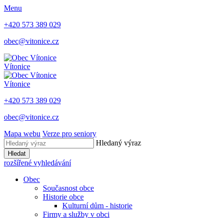
Menu
+420 573 389 029
obec@vitonice.cz
Vítonice
Vítonice
+420 573 389 029
obec@vitonice.cz
Mapa webu
Verze pro seniory
Hledaný výraz
Hledat
rozšířené vyhledávání
Obec
Současnost obce
Historie obce
Kulturní dům - historie
Firmy a služby v obci