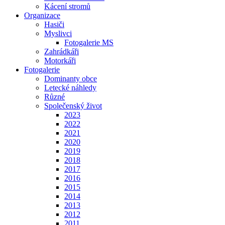
Kácení stromů
Organizace
Hasiči
Myslivci
Fotogalerie MS
Zahrádkáři
Motorkáři
Fotogalerie
Dominanty obce
Letecké náhledy
Různé
Společenský život
2023
2022
2021
2020
2019
2018
2017
2016
2015
2014
2013
2012
2011