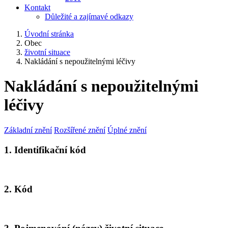
Kontakt
Důležité a zajímavé odkazy
Úvodní stránka
Obec
životní situace
Nakládání s nepoužitelnými léčivy
Nakládání s nepoužitelnými
léčivy
Základní znění
Rozšířené znění
Úplné znění
1. Identifikační kód
2. Kód