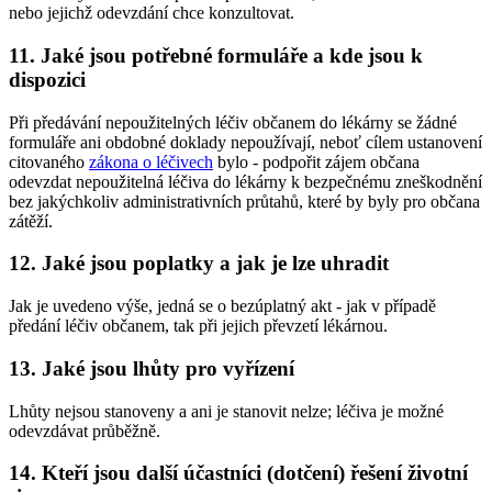
nebo jejichž odevzdání chce konzultovat.
11. Jaké jsou potřebné formuláře a kde jsou k
dispozici
Při předávání nepoužitelných léčiv občanem do lékárny se žádné
formuláře ani obdobné doklady nepoužívají, neboť cílem ustanovení
citovaného
zákona o léčivech
bylo - podpořit zájem občana
odevzdat nepoužitelná léčiva do lékárny k bezpečnému zneškodnění
bez jakýchkoliv administrativních průtahů, které by byly pro občana
zátěží.
12. Jaké jsou poplatky a jak je lze uhradit
Jak je uvedeno výše, jedná se o bezúplatný akt - jak v případě
předání léčiv občanem, tak při jejich převzetí lékárnou.
13. Jaké jsou lhůty pro vyřízení
Lhůty nejsou stanoveny a ani je stanovit nelze; léčiva je možné
odevzdávat průběžně.
14. Kteří jsou další účastníci (dotčení) řešení životní