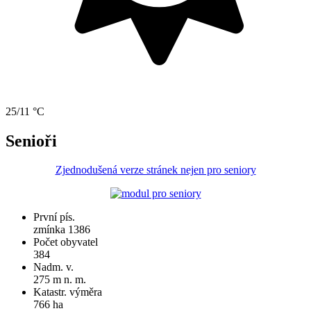
25/11 °C
Senioři
Zjednodušená verze stránek nejen pro seniory
První pís.
zmínka 1386
Počet obyvatel
384
Nadm. v.
275 m n. m.
Katastr. výměra
766 ha