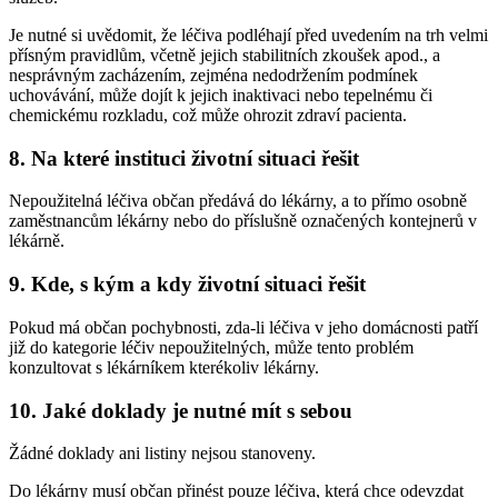
Je nutné si uvědomit, že léčiva podléhají před uvedením na trh velmi
přísným pravidlům, včetně jejich stabilitních zkoušek apod., a
nesprávným zacházením, zejména nedodržením podmínek
uchovávání, může dojít k jejich inaktivaci nebo tepelnému či
chemickému rozkladu, což může ohrozit zdraví pacienta.
8. Na které instituci životní situaci řešit
Nepoužitelná léčiva občan předává do lékárny, a to přímo osobně
zaměstnancům lékárny nebo do příslušně označených kontejnerů v
lékárně.
9. Kde, s kým a kdy životní situaci řešit
Pokud má občan pochybnosti, zda-li léčiva v jeho domácnosti patří
již do kategorie léčiv nepoužitelných, může tento problém
konzultovat s lékárníkem kterékoliv lékárny.
10. Jaké doklady je nutné mít s sebou
Žádné doklady ani listiny nejsou stanoveny.
Do lékárny musí občan přinést pouze léčiva, která chce odevzdat