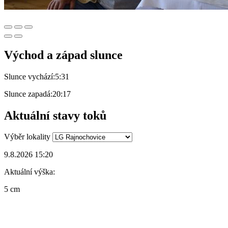
Východ a západ slunce
Slunce vychází:
5:31
Slunce zapadá:
20:17
Aktuální stavy toků
Výběr lokality
9.8.2026 15:20
Aktuální výška:
5 cm