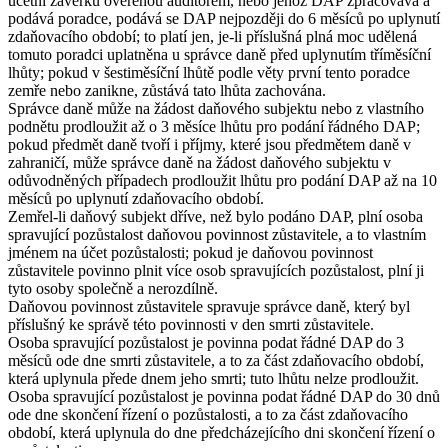
účetní závěrku ověřenou auditorem, nebo jehož DAP zpracovává a
podává poradce, podává se DAP nejpozději do 6 měsíců po uplynutí
zdaňovacího období; to platí jen, je-li příslušná plná moc udělená
tomuto poradci uplatněna u správce daně před uplynutím tříměsíční
lhůty; pokud v šestiměsíční lhůtě podle věty první tento poradce
zemře nebo zanikne, zůstává tato lhůta zachována.
Správce daně může na žádost daňového subjektu nebo z vlastního
podnětu prodloužit až o 3 měsíce lhůtu pro podání řádného DAP;
pokud předmět daně tvoří i příjmy, které jsou předmětem daně v
zahraničí, může správce daně na žádost daňového subjektu v
odůvodněných případech prodloužit lhůtu pro podání DAP až na 10
měsíců po uplynutí zdaňovacího období.
Zemřel-li daňový subjekt dříve, než bylo podáno DAP, plní osoba
spravující pozůstalost daňovou povinnost zůstavitele, a to vlastním
jménem na účet pozůstalosti; pokud je daňovou povinnost
zůstavitele povinno plnit více osob spravujících pozůstalost, plní ji
tyto osoby společně a nerozdílně.
Daňovou povinnost zůstavitele spravuje správce daně, který byl
příslušný ke správě této povinnosti v den smrti zůstavitele.
Osoba spravující pozůstalost je povinna podat řádné DAP do 3
měsíců ode dne smrti zůstavitele, a to za část zdaňovacího období,
která uplynula přede dnem jeho smrti; tuto lhůtu nelze prodloužit.
Osoba spravující pozůstalost je povinna podat řádné DAP do 30 dnů
ode dne skončení řízení o pozůstalosti, a to za část zdaňovacího
období, která uplynula do dne předcházejícího dni skončení řízení o