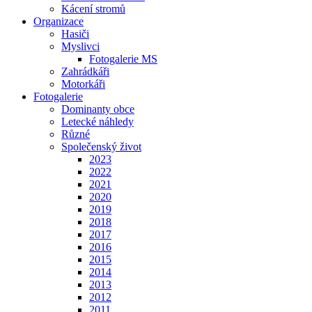
Kácení stromů
Organizace
Hasiči
Myslivci
Fotogalerie MS
Zahrádkáři
Motorkáři
Fotogalerie
Dominanty obce
Letecké náhledy
Různé
Společenský život
2023
2022
2021
2020
2019
2018
2017
2016
2015
2014
2013
2012
2011