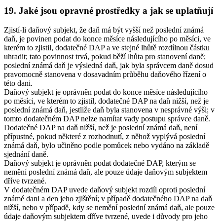
19. Jaké jsou opravné prostředky a jak se uplatňují
Zjistí-li daňový subjekt, že daň má být vyšší než poslední známá
daň, je povinen podat do konce měsíce následujícího po měsíci, ve
kterém to zjistil, dodatečné DAP a ve stejné lhůtě rozdílnou částku
uhradit; tato povinnost trvá, pokud běží lhůta pro stanovení daně;
poslední známá daň je výsledná daň, jak byla správcem daně dosud
pravomocně stanovena v dosavadním průběhu daňového řízení o
této dani.
Daňový subjekt je oprávněn podat do konce měsíce následujícího
po měsíci, ve kterém to zjistil, dodatečné DAP na daň nižší, než je
poslední známá daň, jestliže daň byla stanovena v nesprávné výši; v
tomto dodatečném DAP nelze namítat vady postupu správce daně.
Dodatečné DAP na daň nižší, než je poslední známá daň, není
přípustné, pokud některé z rozhodnutí, z něhož vyplývá poslední
známá daň, bylo učiněno podle pomůcek nebo vydáno na základě
sjednání daně.
Daňový subjekt je oprávněn podat dodatečné DAP, kterým se
nemění poslední známá daň, ale pouze údaje daňovým subjektem
dříve tvrzené.
V dodatečném DAP uvede daňový subjekt rozdíl oproti poslední
známé dani a den jeho zjištění; v případě dodatečného DAP na daň
nižší, nebo v případě, kdy se nemění poslední známá daň, ale pouze
údaje daňovým subjektem dříve tvrzené, uvede i důvody pro jeho