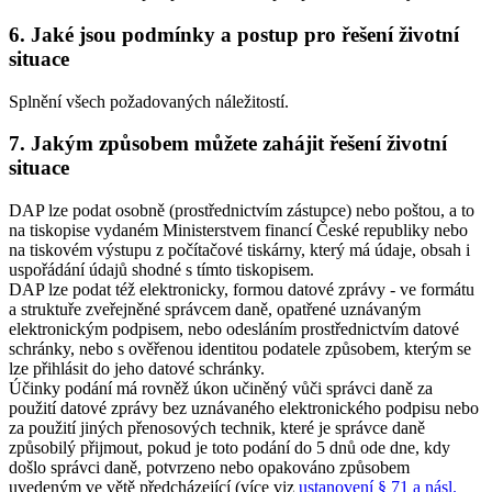
6. Jaké jsou podmínky a postup pro řešení životní
situace
Splnění všech požadovaných náležitostí.
7. Jakým způsobem můžete zahájit řešení životní
situace
DAP lze podat osobně (prostřednictvím zástupce) nebo poštou, a to
na tiskopise vydaném Ministerstvem financí České republiky nebo
na tiskovém výstupu z počítačové tiskárny, který má údaje, obsah i
uspořádání údajů shodné s tímto tiskopisem.
DAP lze podat též elektronicky, formou datové zprávy - ve formátu
a struktuře zveřejněné správcem daně, opatřené uznávaným
elektronickým podpisem, nebo odesláním prostřednictvím datové
schránky, nebo s ověřenou identitou podatele způsobem, kterým se
lze přihlásit do jeho datové schránky.
Účinky podání má rovněž úkon učiněný vůči správci daně za
použití datové zprávy bez uznávaného elektronického podpisu nebo
za použití jiných přenosových technik, které je správce daně
způsobilý přijmout, pokud je toto podání do 5 dnů ode dne, kdy
došlo správci daně, potvrzeno nebo opakováno způsobem
uvedeným ve větě předcházející (více viz
ustanovení § 71 a násl.