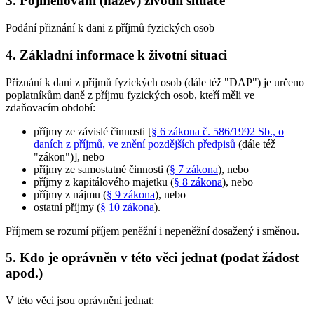
3. Pojmenování (název) životní situace
Podání přiznání k dani z příjmů fyzických osob
4. Základní informace k životní situaci
Přiznání k dani z příjmů fyzických osob (dále též "DAP") je určeno
poplatníkům daně z příjmu fyzických osob, kteří měli ve
zdaňovacím období:
příjmy ze závislé činnosti [
§ 6 zákona č. 586/1992 Sb., o
daních z příjmů, ve znění pozdějších předpisů
(dále též
"zákon")], nebo
příjmy ze samostatné činnosti (
§ 7 zákona
), nebo
příjmy z kapitálového majetku (
§ 8 zákona
), nebo
příjmy z nájmu (
§ 9 zákona
), nebo
ostatní příjmy (
§ 10 zákona
).
Příjmem se rozumí příjem peněžní i nepeněžní dosažený i směnou.
5. Kdo je oprávněn v této věci jednat (podat žádost
apod.)
V této věci jsou oprávněni jednat: