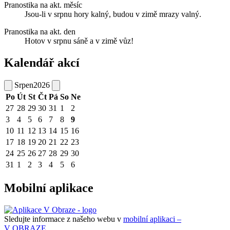
Pranostika na akt. měsíc
Jsou-li v srpnu hory kalný, budou v zimě mrazy valný.
Pranostika na akt. den
Hotov v srpnu sáně a v zimě vůz!
Kalendář akcí
Srpen
2026
Po
Út
St
Čt
Pá
So
Ne
27
28
29
30
31
1
2
3
4
5
6
7
8
9
10
11
12
13
14
15
16
17
18
19
20
21
22
23
24
25
26
27
28
29
30
31
1
2
3
4
5
6
Mobilní aplikace
Sledujte informace z našeho webu v
mobilní aplikaci –
V OBRAZE.