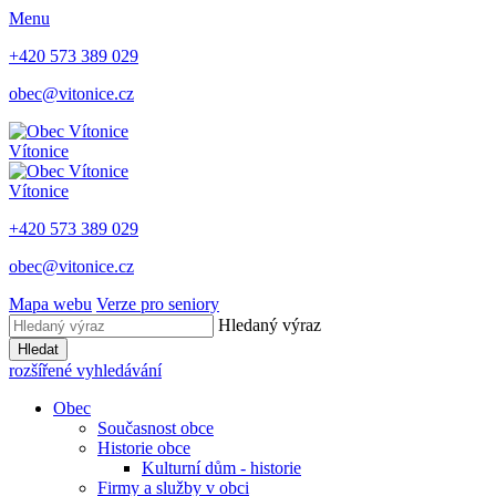
Menu
+420 573 389 029
obec@vitonice.cz
Vítonice
Vítonice
+420 573 389 029
obec@vitonice.cz
Mapa webu
Verze pro seniory
Hledaný výraz
Hledat
rozšířené vyhledávání
Obec
Současnost obce
Historie obce
Kulturní dům - historie
Firmy a služby v obci