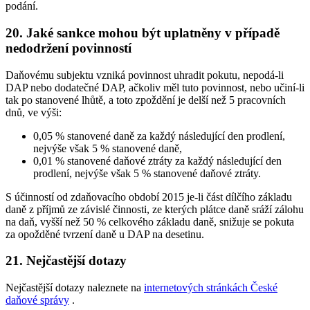
podání.
20. Jaké sankce mohou být uplatněny v případě
nedodržení povinností
Daňovému subjektu vzniká povinnost uhradit pokutu, nepodá-li
DAP nebo dodatečné DAP, ačkoliv měl tuto povinnost, nebo učiní-li
tak po stanovené lhůtě, a toto zpoždění je delší než 5 pracovních
dnů, ve výši:
0,05 % stanovené daně za každý následující den prodlení,
nejvýše však 5 % stanovené daně,
0,01 % stanovené daňové ztráty za každý následující den
prodlení, nejvýše však 5 % stanovené daňové ztráty.
S účinností od zdaňovacího období 2015 je-li část dílčího základu
daně z příjmů ze závislé činnosti, ze kterých plátce daně sráží zálohu
na daň, vyšší než 50 % celkového základu daně, snižuje se pokuta
za opožděné tvrzení daně u DAP na desetinu.
21. Nejčastější dotazy
Nejčastější dotazy naleznete na
internetových stránkách České
daňové správy
.