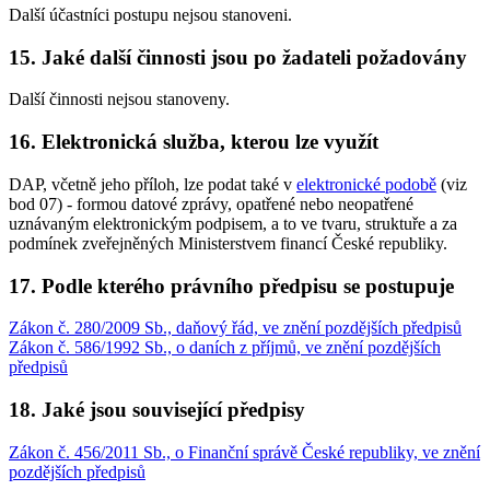
Další účastníci postupu nejsou stanoveni.
15. Jaké další činnosti jsou po žadateli požadovány
Další činnosti nejsou stanoveny.
16. Elektronická služba, kterou lze využít
DAP, včetně jeho příloh, lze podat také v
elektronické podobě
(viz
bod 07) - formou datové zprávy, opatřené nebo neopatřené
uznávaným elektronickým podpisem, a to ve tvaru, struktuře a za
podmínek zveřejněných Ministerstvem financí České republiky.
17. Podle kterého právního předpisu se postupuje
Zákon č. 280/2009 Sb., daňový řád, ve znění pozdějších předpisů
Zákon č. 586/1992 Sb., o daních z příjmů, ve znění pozdějších
předpisů
18. Jaké jsou související předpisy
Zákon č. 456/2011 Sb., o Finanční správě České republiky, ve znění
pozdějších předpisů