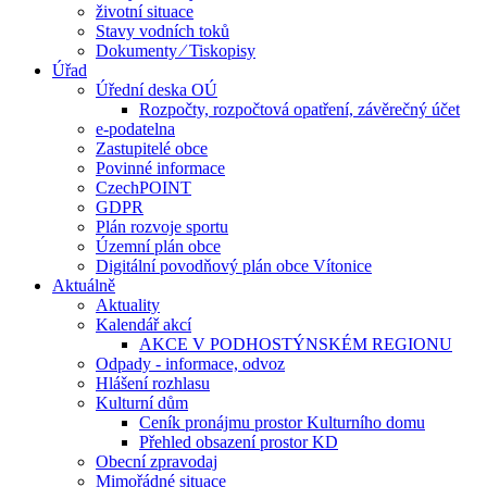
životní situace
Stavy vodních toků
Dokumenty ⁄ Tiskopisy
Úřad
Úřední deska OÚ
Rozpočty, rozpočtová opatření, závěrečný účet
e-podatelna
Zastupitelé obce
Povinné informace
CzechPOINT
GDPR
Plán rozvoje sportu
Územní plán obce
Digitální povodňový plán obce Vítonice
Aktuálně
Aktuality
Kalendář akcí
AKCE V PODHOSTÝNSKÉM REGIONU
Odpady - informace, odvoz
Hlášení rozhlasu
Kulturní dům
Ceník pronájmu prostor Kulturního domu
Přehled obsazení prostor KD
Obecní zpravodaj
Mimořádné situace