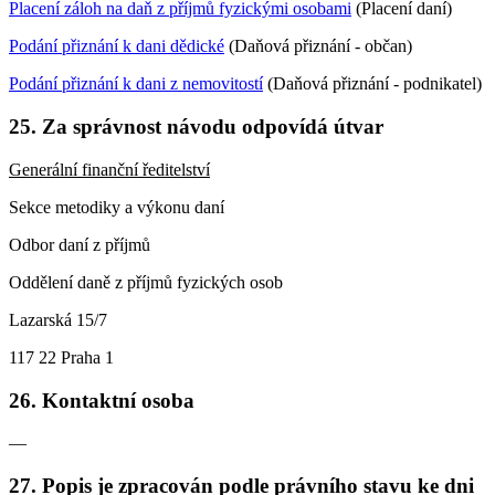
Placení záloh na daň z příjmů fyzickými osobami
(Placení daní)
Podání přiznání k dani dědické
(Daňová přiznání - občan)
Podání přiznání k dani z nemovitostí
(Daňová přiznání - podnikatel)
25. Za správnost návodu odpovídá útvar
Generální finanční ředitelství
Sekce metodiky a výkonu daní
Odbor daní z příjmů
Oddělení daně z příjmů fyzických osob
Lazarská 15/7
117 22 Praha 1
26. Kontaktní osoba
—
27. Popis je zpracován podle právního stavu ke dni