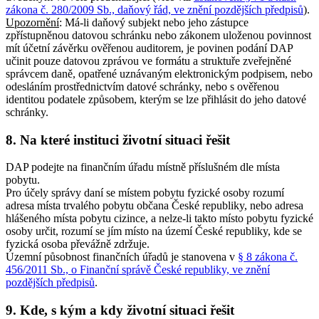
zákona č. 280/2009 Sb., daňový řád, ve znění pozdějších předpisů
).
Upozornění
: Má-li daňový subjekt nebo jeho zástupce
zpřístupněnou datovou schránku nebo zákonem uloženou povinnost
mít účetní závěrku ověřenou auditorem, je povinen podání DAP
učinit pouze datovou zprávou ve formátu a struktuře zveřejněné
správcem daně, opatřené uznávaným elektronickým podpisem, nebo
odesláním prostřednictvím datové schránky, nebo s ověřenou
identitou podatele způsobem, kterým se lze přihlásit do jeho datové
schránky.
8. Na které instituci životní situaci řešit
DAP podejte na finančním úřadu místně příslušném dle místa
pobytu.
Pro účely správy daní se místem pobytu fyzické osoby rozumí
adresa místa trvalého pobytu občana České republiky, nebo adresa
hlášeného místa pobytu cizince, a nelze-li takto místo pobytu fyzické
osoby určit, rozumí se jím místo na území České republiky, kde se
fyzická osoba převážně zdržuje.
Územní působnost finančních úřadů je stanovena v
§ 8 zákona č.
456/2011 Sb., o Finanční správě České republiky, ve znění
pozdějších předpisů
.
9. Kde, s kým a kdy životní situaci řešit