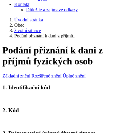
Kontakt
Důležité a zajímavé odkazy
Úvodní stránka
Obec
životní situace
Podání přiznání k dani z příjmů...
Podání přiznání k dani z
příjmů fyzických osob
Základní znění
Rozšířené znění
Úplné znění
1. Identifikační kód
2. Kód