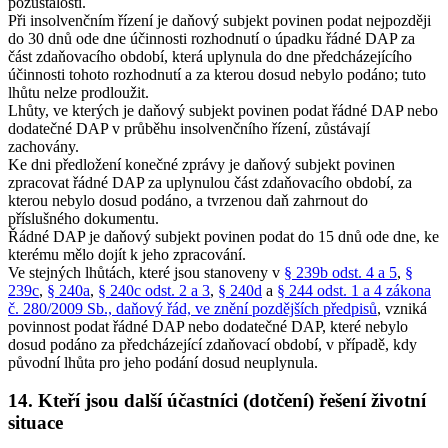
pozůstalosti.
Při insolvenčním řízení je daňový subjekt povinen podat nejpozději
do 30 dnů ode dne účinnosti rozhodnutí o úpadku řádné DAP za
část zdaňovacího období, která uplynula do dne předcházejícího
účinnosti tohoto rozhodnutí a za kterou dosud nebylo podáno; tuto
lhůtu nelze prodloužit.
Lhůty, ve kterých je daňový subjekt povinen podat řádné DAP nebo
dodatečné DAP v průběhu insolvenčního řízení, zůstávají
zachovány.
Ke dni předložení konečné zprávy je daňový subjekt povinen
zpracovat řádné DAP za uplynulou část zdaňovacího období, za
kterou nebylo dosud podáno, a tvrzenou daň zahrnout do
příslušného dokumentu.
Řádné DAP je daňový subjekt povinen podat do 15 dnů ode dne, ke
kterému mělo dojít k jeho zpracování.
Ve stejných lhůtách, které jsou stanoveny v
§ 239b odst. 4 a 5
,
§
239c
,
§ 240a
,
§ 240c odst. 2 a 3
,
§ 240d
a
§ 244 odst. 1 a 4 zákona
č. 280/2009 Sb., daňový řád, ve znění pozdějších předpisů
, vzniká
povinnost podat řádné DAP nebo dodatečné DAP, které nebylo
dosud podáno za předcházející zdaňovací období, v případě, kdy
původní lhůta pro jeho podání dosud neuplynula.
14. Kteří jsou další účastníci (dotčení) řešení životní
situace