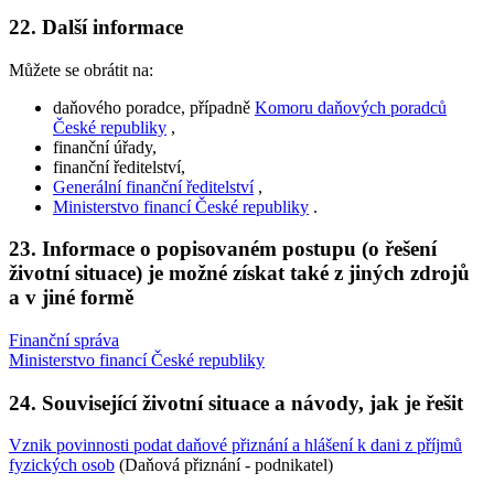
22. Další informace
Můžete se obrátit na:
daňového poradce, případně
Komoru daňových poradců
České republiky
,
finanční úřady,
finanční ředitelství,
Generální finanční ředitelství
,
Ministerstvo financí České republiky
.
23. Informace o popisovaném postupu (o řešení
životní situace) je možné získat také z jiných zdrojů
a v jiné formě
Finanční správa
Ministerstvo financí České republiky
24. Související životní situace a návody, jak je řešit
Vznik povinnosti podat daňové přiznání a hlášení k dani z příjmů
fyzických osob
(Daňová přiznání - podnikatel)