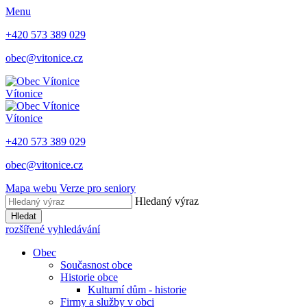
Menu
+420 573 389 029
obec@vitonice.cz
Vítonice
Vítonice
+420 573 389 029
obec@vitonice.cz
Mapa webu
Verze pro seniory
Hledaný výraz
Hledat
rozšířené vyhledávání
Obec
Současnost obce
Historie obce
Kulturní dům - historie
Firmy a služby v obci