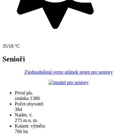
35/18 °C
Senioři
Zjednodušená verze stránek nejen pro seniory
První pís.
zmínka 1386
Počet obyvatel
384
Nadm. v.
275 m n. m.
Katastr. výměra
766 ha