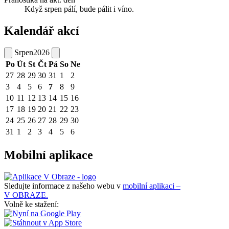
Když srpen pálí, bude pálit i víno.
Kalendář akcí
Srpen
2026
Po
Út
St
Čt
Pá
So
Ne
27
28
29
30
31
1
2
3
4
5
6
7
8
9
10
11
12
13
14
15
16
17
18
19
20
21
22
23
24
25
26
27
28
29
30
31
1
2
3
4
5
6
Mobilní aplikace
Sledujte informace z našeho webu v
mobilní aplikaci –
V OBRAZE.
Volně ke stažení: