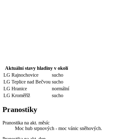
Aktuální stavy hladiny v okolí
LG Rajnochovice
sucho
LG Teplice nad Bečvou
sucho
LG Hranice
normální
LG Kroměříž
sucho
Pranostiky
Pranostika na akt. měsíc
Moc hub srpnových - moc vánic sněhových.
Pranostika na akt. den