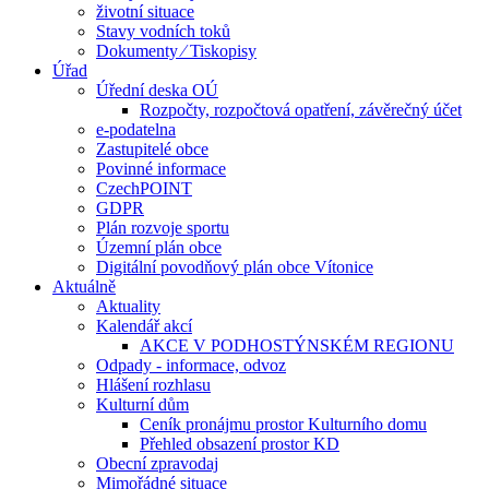
životní situace
Stavy vodních toků
Dokumenty ⁄ Tiskopisy
Úřad
Úřední deska OÚ
Rozpočty, rozpočtová opatření, závěrečný účet
e-podatelna
Zastupitelé obce
Povinné informace
CzechPOINT
GDPR
Plán rozvoje sportu
Územní plán obce
Digitální povodňový plán obce Vítonice
Aktuálně
Aktuality
Kalendář akcí
AKCE V PODHOSTÝNSKÉM REGIONU
Odpady - informace, odvoz
Hlášení rozhlasu
Kulturní dům
Ceník pronájmu prostor Kulturního domu
Přehled obsazení prostor KD
Obecní zpravodaj
Mimořádné situace