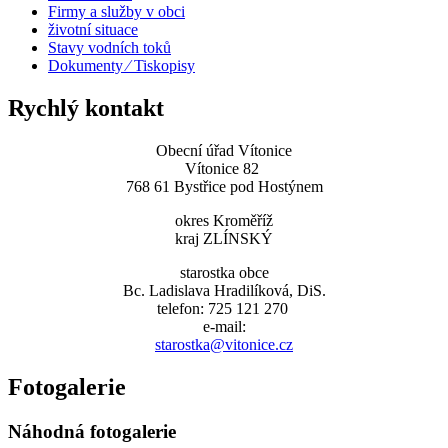
Firmy a služby v obci
životní situace
Stavy vodních toků
Dokumenty ⁄ Tiskopisy
Rychlý kontakt
Obecní úřad Vítonice
Vítonice 82
768 61 Bystřice pod Hostýnem
okres Kroměříž
kraj ZLÍNSKÝ
starostka obce
Bc. Ladislava Hradilíková, DiS.
telefon: 725 121 270
e-mail:
starostka@vitonice.cz
Fotogalerie
Náhodná fotogalerie