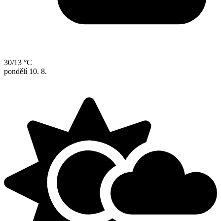
30/13 °C
pondělí
10. 8.