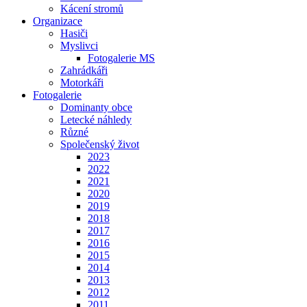
Kácení stromů
Organizace
Hasiči
Myslivci
Fotogalerie MS
Zahrádkáři
Motorkáři
Fotogalerie
Dominanty obce
Letecké náhledy
Různé
Společenský život
2023
2022
2021
2020
2019
2018
2017
2016
2015
2014
2013
2012
2011