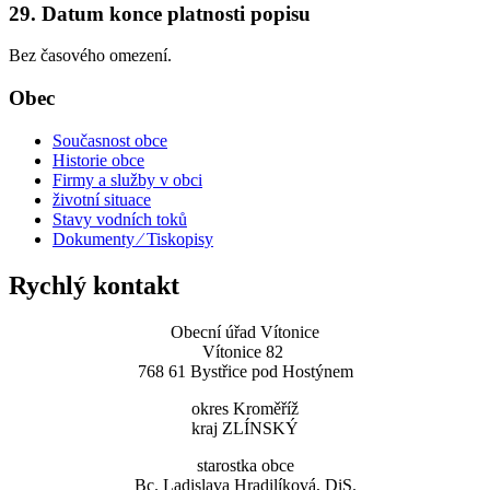
29. Datum konce platnosti popisu
Bez časového omezení.
Obec
Současnost obce
Historie obce
Firmy a služby v obci
životní situace
Stavy vodních toků
Dokumenty ⁄ Tiskopisy
Rychlý kontakt
Obecní úřad Vítonice
Vítonice 82
768 61 Bystřice pod Hostýnem
okres Kroměříž
kraj ZLÍNSKÝ
starostka obce
Bc. Ladislava Hradilíková, DiS.