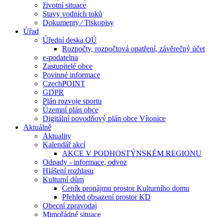
životní situace
Stavy vodních toků
Dokumenty ⁄ Tiskopisy
Úřad
Úřední deska OÚ
Rozpočty, rozpočtová opatření, závěrečný účet
e-podatelna
Zastupitelé obce
Povinné informace
CzechPOINT
GDPR
Plán rozvoje sportu
Územní plán obce
Digitální povodňový plán obce Vítonice
Aktuálně
Aktuality
Kalendář akcí
AKCE V PODHOSTÝNSKÉM REGIONU
Odpady - informace, odvoz
Hlášení rozhlasu
Kulturní dům
Ceník pronájmu prostor Kulturního domu
Přehled obsazení prostor KD
Obecní zpravodaj
Mimořádné situace