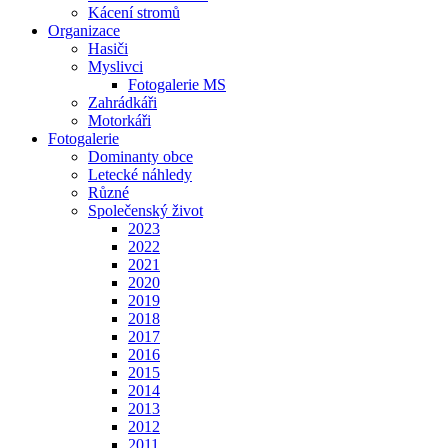
Kácení stromů
Organizace
Hasiči
Myslivci
Fotogalerie MS
Zahrádkáři
Motorkáři
Fotogalerie
Dominanty obce
Letecké náhledy
Různé
Společenský život
2023
2022
2021
2020
2019
2018
2017
2016
2015
2014
2013
2012
2011