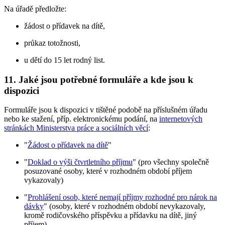
Na úřadě předložte:
žádost o přídavek na dítě,
průkaz totožnosti,
u dětí do 15 let rodný list.
11. Jaké jsou potřebné formuláře a kde jsou k
dispozici
Formuláře jsou k dispozici v tištěné podobě na příslušném úřadu
nebo ke stažení, příp. elektronickému podání, na
internetových
stránkách Ministerstva práce a sociálních věcí
:
"
Žádost o přídavek na dítě
"
"
Doklad o výši čtvrtletního příjmu
" (pro všechny společně
posuzované osoby, které v rozhodném období příjem
vykazovaly)
"
Prohlášení osob, které nemají příjmy rozhodné pro nárok na
dávky
" (osoby, které v rozhodném období nevykazovaly,
kromě rodičovského příspěvku a přídavku na dítě, jiný
příjem)