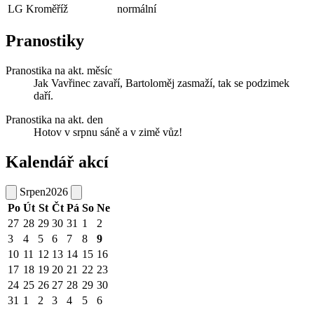
LG Kroměříž
normální
Pranostiky
Pranostika na akt. měsíc
Jak Vavřinec zavaří, Bartoloměj zasmaží, tak se podzimek
daří.
Pranostika na akt. den
Hotov v srpnu sáně a v zimě vůz!
Kalendář akcí
Srpen
2026
Po
Út
St
Čt
Pá
So
Ne
27
28
29
30
31
1
2
3
4
5
6
7
8
9
10
11
12
13
14
15
16
17
18
19
20
21
22
23
24
25
26
27
28
29
30
31
1
2
3
4
5
6