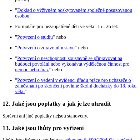
"
Doklad o výživném poskytovaném společně posuzovanou
osobou
"
Formuláře pro nezaopatřené děti ve věku 15 - 26 let:
"
Potvrzení o studiu
" nebo
"
Potvrzení o zdravotním stavu
" nebo
"
Potvrzení o neschopnosti soustavně se připravovat na
budoucí povolání nebo vykonávat výdělečnou činnost pro
nemoc nebo úraz
" nebo
"
Potvrzení o vedení v evidenci úřadu práce pro uchazeče o
zaměstnání po skončení povinné školní docházky do 18. roku
věku
"
12. Jaké jsou poplatky a jak je lze uhradit
Správní ani jiné poplatky nejsou stanoveny.
13. Jaké jsou lhůty pro vyřízení
Lhůty jsou řešeny v souladu se
zákonem č. 500/2004 Sb., správní