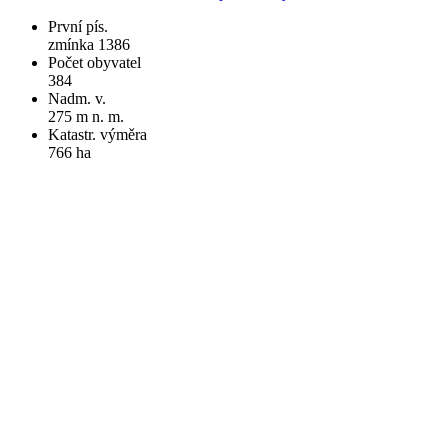
První pís.
zmínka 1386
Počet obyvatel
384
Nadm. v.
275 m n. m.
Katastr. výměra
766 ha