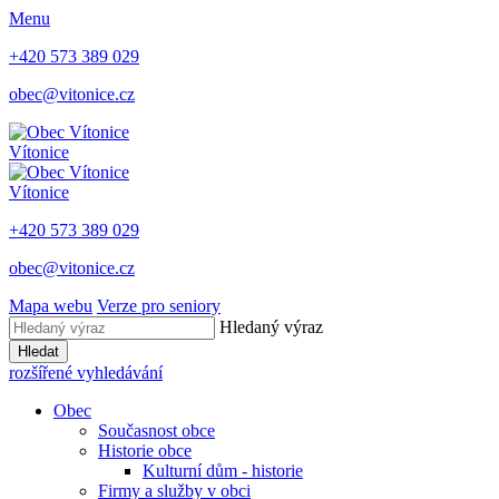
Menu
+420 573 389 029
obec@vitonice.cz
Vítonice
Vítonice
+420 573 389 029
obec@vitonice.cz
Mapa webu
Verze pro seniory
Hledaný výraz
Hledat
rozšířené vyhledávání
Obec
Současnost obce
Historie obce
Kulturní dům - historie
Firmy a služby v obci