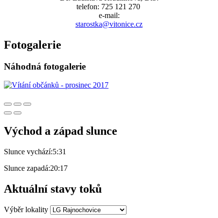
telefon: 725 121 270
e-mail:
starostka@vitonice.cz
Fotogalerie
Náhodná fotogalerie
Východ a západ slunce
Slunce vychází:
5:31
Slunce zapadá:
20:17
Aktuální stavy toků
Výběr lokality