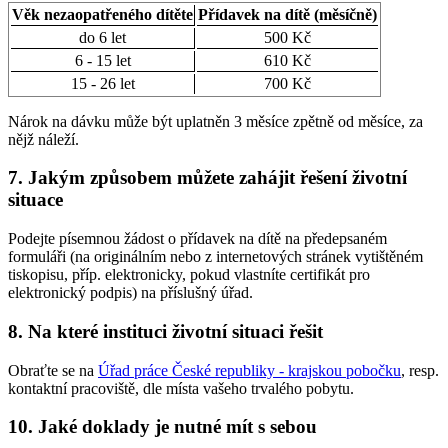
Věk nezaopatřeného dítěte
Přídavek na dítě (měsíčně)
do 6 let
500 Kč
6 - 15 let
610 Kč
15 - 26 let
700 Kč
Nárok na dávku může být uplatněn 3 měsíce zpětně od měsíce, za
nějž náleží.
7. Jakým způsobem můžete zahájit řešení životní
situace
Podejte písemnou žádost o přídavek na dítě na předepsaném
formuláři (na originálním nebo z internetových stránek vytištěném
tiskopisu, příp. elektronicky, pokud vlastníte certifikát pro
elektronický podpis) na příslušný úřad.
8. Na které instituci životní situaci řešit
Obraťte se na
Úřad práce České republiky - krajskou pobočku
, resp.
kontaktní pracoviště, dle místa vašeho trvalého pobytu.
10. Jaké doklady je nutné mít s sebou