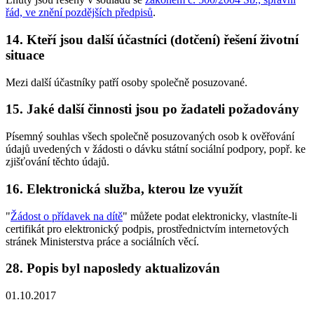
řád, ve znění pozdějších předpisů
.
14. Kteří jsou další účastníci (dotčení) řešení životní
situace
Mezi další účastníky patří osoby společně posuzované.
15. Jaké další činnosti jsou po žadateli požadovány
Písemný souhlas všech společně posuzovaných osob k ověřování
údajů uvedených v žádosti o dávku státní sociální podpory, popř. ke
zjišťování těchto údajů.
16. Elektronická služba, kterou lze využít
"
Žádost o přídavek na dítě
" můžete podat elektronicky, vlastníte-li
certifikát pro elektronický podpis, prostřednictvím internetových
stránek Ministerstva práce a sociálních věcí.
28. Popis byl naposledy aktualizován
01.10.2017