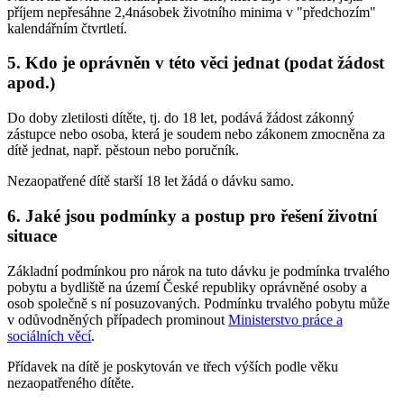
příjem nepřesáhne 2,4násobek životního minima v "předchozím"
kalendářním čtvrtletí.
5. Kdo je oprávněn v této věci jednat (podat žádost
apod.)
Do doby zletilosti dítěte, tj. do 18 let, podává žádost zákonný
zástupce nebo osoba, která je soudem nebo zákonem zmocněna za
dítě jednat, např. pěstoun nebo poručník.
Nezaopatřené dítě starší 18 let žádá o dávku samo.
6. Jaké jsou podmínky a postup pro řešení životní
situace
Základní podmínkou pro nárok na tuto dávku je podmínka trvalého
pobytu a bydliště na území České republiky oprávněné osoby a
osob společně s ní posuzovaných. Podmínku trvalého pobytu může
v odůvodněných případech prominout
Ministerstvo práce a
sociálních věcí
.
Přídavek na dítě je poskytován ve třech výších podle věku
nezaopatřeného dítěte.