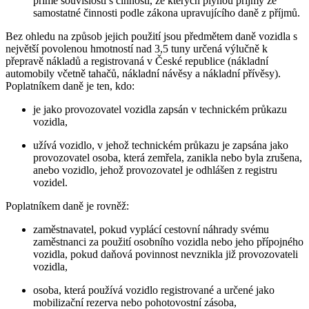
přímé souvislosti s činností, ze kterých plynou příjmy ze
samostatné činnosti podle zákona upravujícího daně z příjmů.
Bez ohledu na způsob jejich použití jsou předmětem daně vozidla s
největší povolenou hmotností nad 3,5 tuny určená výlučně k
přepravě nákladů a registrovaná v České republice (nákladní
automobily včetně tahačů, nákladní návěsy a nákladní přívěsy).
Poplatníkem daně je ten, kdo:
je jako provozovatel vozidla zapsán v technickém průkazu
vozidla,
užívá vozidlo, v jehož technickém průkazu je zapsána jako
provozovatel osoba, která zemřela, zanikla nebo byla zrušena,
anebo vozidlo, jehož provozovatel je odhlášen z registru
vozidel.
Poplatníkem daně je rovněž:
zaměstnavatel, pokud vyplácí cestovní náhrady svému
zaměstnanci za použití osobního vozidla nebo jeho přípojného
vozidla, pokud daňová povinnost nevznikla již provozovateli
vozidla,
osoba, která používá vozidlo registrované a určené jako
mobilizační rezerva nebo pohotovostní zásoba,