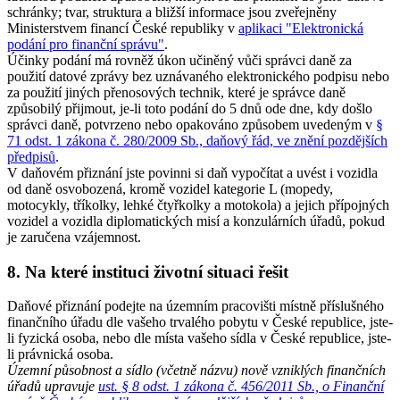
schránky; tvar, struktura a bližší informace jsou zveřejněny
Ministerstvem financí České republiky v
aplikaci "Elektronická
podání pro finanční správu"
.
Účinky podání má rovněž úkon učiněný vůči správci daně za
použití datové zprávy bez uznávaného elektronického podpisu nebo
za použití jiných přenosových technik, které je správce daně
způsobilý přijmout, je-li toto podání do 5 dnů ode dne, kdy došlo
správci daně, potvrzeno nebo opakováno způsobem uvedeným v
§
71 odst. 1 zákona č. 280/2009 Sb., daňový řád, ve znění pozdějších
předpisů
.
V daňovém přiznání jste povinni si daň vypočítat a uvést i vozidla
od daně osvobozená, kromě vozidel kategorie L (mopedy,
motocykly, tříkolky, lehké čtyřkolky a motokola) a jejich přípojných
vozidel a vozidla diplomatických misí a konzulárních úřadů, pokud
je zaručena vzájemnost.
8. Na které instituci životní situaci řešit
Daňové přiznání podejte na územním pracovišti místně příslušného
finančního úřadu dle vašeho trvalého pobytu v České republice, jste-
li fyzická osoba, nebo dle místa vašeho sídla v České republice, jste-
li právnická osoba.
Územní působnost a sídlo (včetně názvu) nově vzniklých finančních
úřadů upravuje
ust. § 8 odst. 1 zákona č. 456/2011 Sb., o Finanční