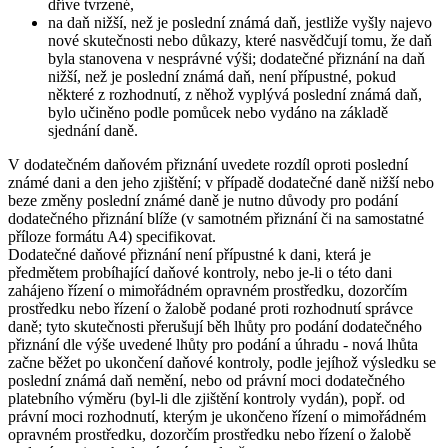
dříve tvrzené,
na daň
nižší
, než je poslední známá daň, jestliže vyšly najevo
nové skutečnosti nebo důkazy, které nasvědčují tomu, že daň
byla stanovena v nesprávné výši; dodatečné přiznání na daň
nižší, než je poslední známá daň, není přípustné, pokud
některé z rozhodnutí, z něhož vyplývá poslední známá daň,
bylo učiněno podle pomůcek nebo vydáno na základě
sjednání daně.
V dodatečném daňovém přiznání uvedete rozdíl oproti poslední
známé dani a den jeho zjištění; v případě dodatečné daně nižší nebo
beze změny poslední známé daně je nutno
důvody pro podání
dodatečného přiznání
blíže (v samotném přiznání či na samostatné
příloze formátu A4) specifikovat.
Dodatečné daňové přiznání není přípustné k dani, která je
předmětem probíhající daňové kontroly,
nebo je-li o této dani
zahájeno řízení o mimořádném opravném prostředku, dozorčím
prostředku nebo řízení o žalobě podané proti rozhodnutí správce
daně; tyto skutečnosti přerušují běh lhůty pro podání dodatečného
přiznání dle výše uvedené lhůty pro podání a úhradu - nová lhůta
začne běžet po ukončení daňové kontroly, podle jejíhož výsledku se
poslední známá daň nemění, nebo od právní moci dodatečného
platebního výměru (byl-li dle zjištění kontroly vydán), popř. od
právní moci rozhodnutí, kterým je ukončeno řízení o mimořádném
opravném prostředku, dozorčím prostředku nebo řízení o žalobě