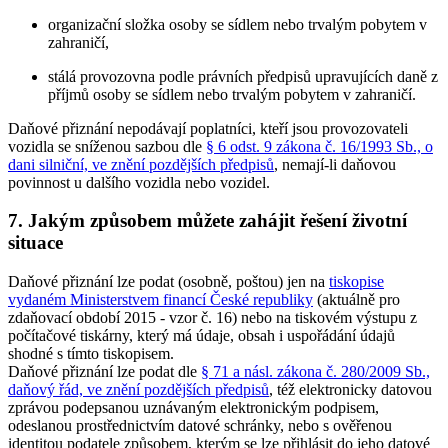
organizační složka osoby se sídlem nebo trvalým pobytem v
zahraničí,
stálá provozovna podle právních předpisů upravujících daně z
příjmů osoby se sídlem nebo trvalým pobytem v zahraničí.
Daňové přiznání nepodávají poplatníci, kteří jsou provozovateli
vozidla se sníženou sazbou dle
§ 6 odst. 9 zákona č. 16/1993 Sb., o
dani silniční, ve znění pozdějších předpisů
, nemají-li daňovou
povinnost u dalšího vozidla nebo vozidel.
7. Jakým způsobem můžete zahájit řešení životní
situace
Daňové přiznání lze podat (osobně, poštou) jen na
tiskopise
vydaném Ministerstvem financí České republiky
(aktuálně pro
zdaňovací období 2015 - vzor č. 16) nebo na tiskovém výstupu z
počítačové tiskárny, který má údaje, obsah i uspořádání údajů
shodné s tímto tiskopisem.
Daňové přiznání lze podat dle
§ 71 a násl. zákona č. 280/2009 Sb.,
daňový řád, ve znění pozdějších předpisů
, též elektronicky datovou
zprávou podepsanou uznávaným elektronickým podpisem,
odeslanou prostřednictvím datové schránky, nebo s ověřenou
identitou podatele způsobem, kterým se lze přihlásit do jeho datové