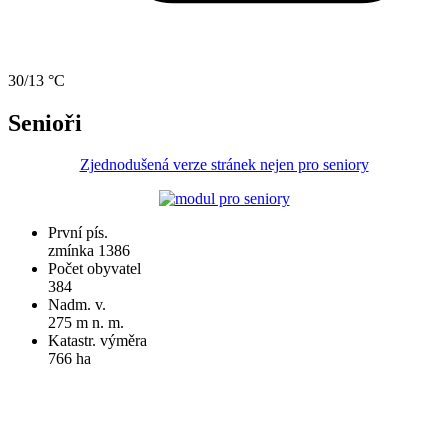
30/13 °C
Senioři
Zjednodušená verze stránek nejen pro seniory
První pís.
zmínka 1386
Počet obyvatel
384
Nadm. v.
275 m n. m.
Katastr. výměra
766 ha