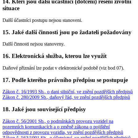
14. Kteří jsou další účastníci (dotčení) řešení životní
situace
Další účastníci postupu nejsou stanoveni.
15. Jaké další činnosti jsou po žadateli požadovány
Další činnosti nejsou stanoveny.
16. Elektronická služba, kterou lze využít
Daňové přiznání lze podat v elektronické podobě (viz bod 07).
17. Podle kterého právního předpisu se postupuje
Zákon č. 16/1993 Sb., o dani silniční, ve znění pozdějších předpisů
Zákon č. 280/2009 Sb., daňový řád, ve znění pozdějších předpisů
18. Jaké jsou související předpisy
Zákon č. 56/2001 Sb., o podmínkách provozu vozidel na
pozemních komunikacích a o změně zákona o pojištění
odpovědnosti z provozu vozidla, ve znění pozdějších předpisů
Zákon č. 563/1991 Sb., o účetnictví, ve znění pozdějších předpisů