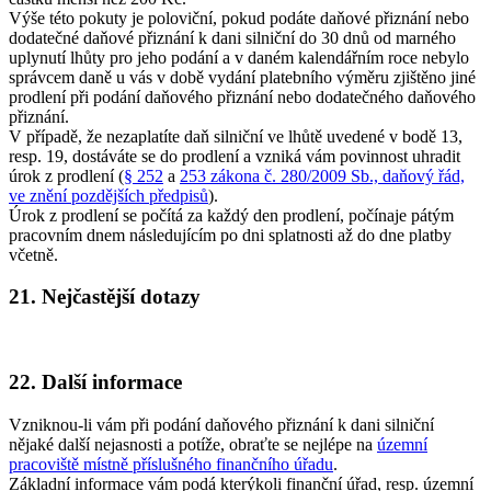
Výše této pokuty je poloviční, pokud podáte daňové přiznání nebo
dodatečné daňové přiznání k dani silniční do 30 dnů od marného
uplynutí lhůty pro jeho podání a v daném kalendářním roce nebylo
správcem daně u vás v době vydání platebního výměru zjištěno jiné
prodlení při podání daňového přiznání nebo dodatečného daňového
přiznání.
V případě, že nezaplatíte daň silniční ve lhůtě uvedené v bodě 13,
resp. 19, dostáváte se do prodlení a vzniká vám povinnost uhradit
úrok z prodlení (
§ 252
a
253 zákona č. 280/2009 Sb., daňový řád,
ve znění pozdějších předpisů
).
Úrok z prodlení se počítá za každý den prodlení, počínaje pátým
pracovním dnem následujícím po dni splatnosti až do dne platby
včetně.
21. Nejčastější dotazy
22. Další informace
Vzniknou-li vám při podání daňového přiznání k dani silniční
nějaké další nejasnosti a potíže, obraťte se nejlépe na
územní
pracoviště místně příslušného finančního úřadu
.
Základní informace vám podá kterýkoli finanční úřad, resp. územní