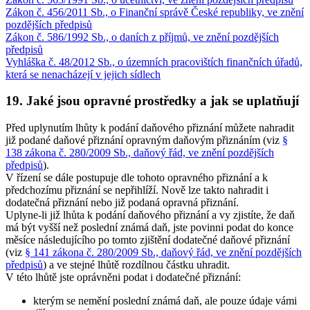
Zákon č. 456/2011 Sb., o Finanční správě České republiky, ve znění
pozdějších předpisů
Zákon č. 586/1992 Sb., o daních z příjmů, ve znění pozdějších
předpisů
Vyhláška č. 48/2012 Sb., o územních pracovištích finančních úřadů,
která se nenacházejí v jejich sídlech
19. Jaké jsou opravné prostředky a jak se uplatňují
Před uplynutím lhůty k podání daňového přiznání můžete nahradit
již podané daňové přiznání
opravným daňovým přiznáním
(viz
§
138 zákona č. 280/2009 Sb., daňový řád, ve znění pozdějších
předpisů
).
V řízení se dále postupuje dle tohoto opravného přiznání a k
předchozímu přiznání se nepřihlíží. Nově lze takto nahradit i
dodatečná přiznání nebo již podaná opravná přiznání.
Uplyne-li již lhůta k podání daňového přiznání a vy zjistíte, že daň
má být
vyšší
než poslední známá daň, jste povinni podat do konce
měsíce následujícího po tomto zjištění
dodatečné daňové přiznání
(viz
§ 141 zákona č. 280/2009 Sb., daňový řád, ve znění pozdějších
předpisů
) a ve stejné lhůtě rozdílnou částku uhradit.
V této lhůtě jste oprávněni podat i dodatečné přiznání:
kterým
se nemění
poslední známá daň, ale pouze údaje vámi