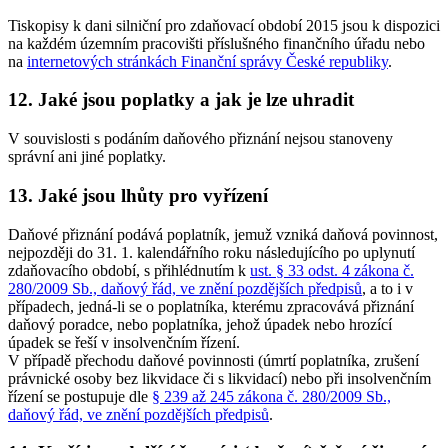
Tiskopisy k dani silniční pro zdaňovací období 2015 jsou k dispozici
na každém územním pracovišti příslušného finančního úřadu nebo
na
internetových stránkách Finanční správy České republiky
.
12. Jaké jsou poplatky a jak je lze uhradit
V souvislosti s podáním daňového přiznání nejsou stanoveny
správní ani jiné poplatky.
13. Jaké jsou lhůty pro vyřízení
Daňové přiznání podává poplatník, jemuž vzniká daňová povinnost,
nejpozději do 31. 1. kalendářního roku následujícího po uplynutí
zdaňovacího období, s přihlédnutím k
ust. § 33 odst. 4 zákona č.
280/2009 Sb., daňový řád, ve znění pozdějších předpisů
, a to i v
případech, jedná-li se o poplatníka, kterému zpracovává přiznání
daňový poradce, nebo poplatníka, jehož úpadek nebo hrozící
úpadek se řeší v insolvenčním řízení.
V případě přechodu daňové povinnosti (úmrtí poplatníka, zrušení
právnické osoby bez likvidace či s likvidací) nebo při insolvenčním
řízení se postupuje dle
§ 239 až 245 zákona č. 280/2009 Sb.,
daňový řád, ve znění pozdějších předpisů
.