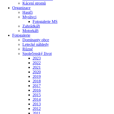
Kácení stromů
Organizace
Hasiči
Myslivci
Fotogalerie MS
Zahrádkáři
Motorkáři
Fotogalerie
Dominanty obce
Letecké náhledy
Různé
Společenský život
2023
2022
2021
2020
2019
2018
2017
2016
2015
2014
2013
2012
2011