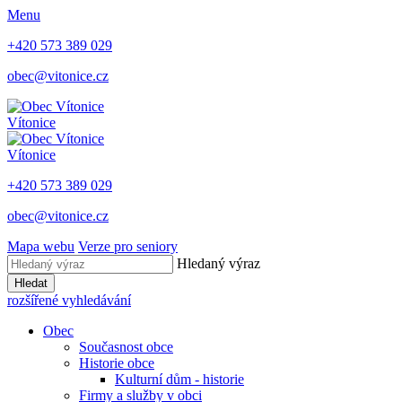
Menu
+420 573 389 029
obec@vitonice.cz
Vítonice
Vítonice
+420 573 389 029
obec@vitonice.cz
Mapa webu
Verze pro seniory
Hledaný výraz
Hledat
rozšířené vyhledávání
Obec
Současnost obce
Historie obce
Kulturní dům - historie
Firmy a služby v obci