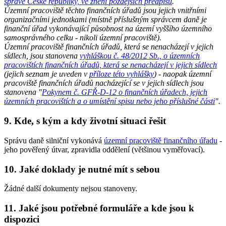
správě České republiky, ve znění pozdějších předpisů
.
Územní pracoviště těchto finančních úřadů jsou jejich vnitřními
organizačními jednotkami (místně příslušným správcem daně je
finanční úřad vykonávající působnost na území vyššího územního
samosprávného celku - nikoli územní pracoviště).
Územní pracoviště finančních úřadů, která se nenacházejí v jejich
sídlech, jsou stanovena
vyhláškou č. 48/2012 Sb., o územních
pracovištích finančních úřadů, která se nenacházejí v jejich sídlech
(jejich seznam je uveden v
příloze této vyhlášky
) - naopak územní
pracoviště finančních úřadů nacházející se v jejich sídlech jsou
stanovena "
Pokynem č. GFŘ-D-12 o finančních úřadech, jejich
územních pracovištích a o umístění spisu nebo jeho příslušné části
".
9. Kde, s kým a kdy životní situaci řešit
Správu daně silniční vykonává
územní pracoviště finančního úřadu
-
jeho pověřený útvar, zpravidla oddělení (většinou vyměřovací).
10. Jaké doklady je nutné mít s sebou
Žádné další dokumenty nejsou stanoveny.
11. Jaké jsou potřebné formuláře a kde jsou k
dispozici