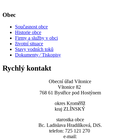
Obec
Současnost obce
Historie obce
Firmy a služby v obci
životní situace
Stavy vodních toků
Dokumenty ⁄ Tiskopisy
Rychlý kontakt
Obecní úřad Vítonice
Vítonice 82
768 61 Bystřice pod Hostýnem
okres Kroměříž
kraj ZLÍNSKÝ
starostka obce
Bc. Ladislava Hradilíková, DiS.
telefon: 725 121 270
e-mail: