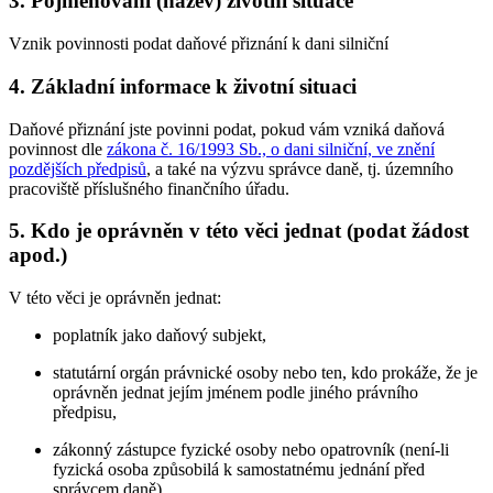
3. Pojmenování (název) životní situace
Vznik povinnosti podat daňové přiznání k dani silniční
4. Základní informace k životní situaci
Daňové přiznání jste povinni podat, pokud vám vzniká daňová
povinnost dle
zákona č. 16/1993 Sb., o dani silniční, ve znění
pozdějších předpisů
, a také na výzvu správce daně, tj. územního
pracoviště příslušného finančního úřadu.
5. Kdo je oprávněn v této věci jednat (podat žádost
apod.)
V této věci je oprávněn jednat:
poplatník jako daňový subjekt,
statutární orgán právnické osoby nebo ten, kdo prokáže, že je
oprávněn jednat jejím jménem podle jiného právního
předpisu,
zákonný zástupce fyzické osoby nebo opatrovník (není-li
fyzická osoba způsobilá k samostatnému jednání před
správcem daně),