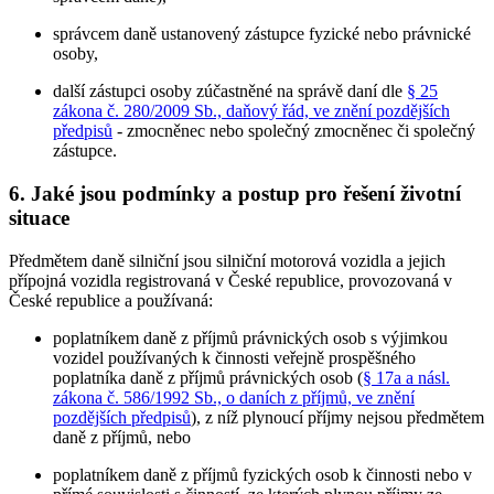
správcem daně ustanovený zástupce fyzické nebo právnické
osoby,
další zástupci osoby zúčastněné na správě daní dle
§ 25
zákona č. 280/2009 Sb., daňový řád, ve znění pozdějších
předpisů
- zmocněnec nebo společný zmocněnec či společný
zástupce.
6. Jaké jsou podmínky a postup pro řešení životní
situace
Předmětem daně silniční jsou silniční motorová vozidla a jejich
přípojná vozidla registrovaná v České republice, provozovaná v
České republice a používaná:
poplatníkem daně z příjmů právnických osob s výjimkou
vozidel používaných k činnosti veřejně prospěšného
poplatníka daně z příjmů právnických osob (
§ 17a a násl.
zákona č. 586/1992 Sb., o daních z příjmů, ve znění
pozdějších předpisů
), z níž plynoucí příjmy nejsou předmětem
daně z příjmů,
nebo
poplatníkem daně z příjmů fyzických osob
k činnosti nebo v