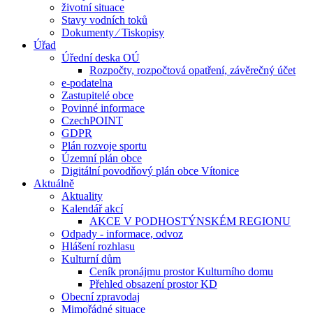
životní situace
Stavy vodních toků
Dokumenty ⁄ Tiskopisy
Úřad
Úřední deska OÚ
Rozpočty, rozpočtová opatření, závěrečný účet
e-podatelna
Zastupitelé obce
Povinné informace
CzechPOINT
GDPR
Plán rozvoje sportu
Územní plán obce
Digitální povodňový plán obce Vítonice
Aktuálně
Aktuality
Kalendář akcí
AKCE V PODHOSTÝNSKÉM REGIONU
Odpady - informace, odvoz
Hlášení rozhlasu
Kulturní dům
Ceník pronájmu prostor Kulturního domu
Přehled obsazení prostor KD
Obecní zpravodaj
Mimořádné situace