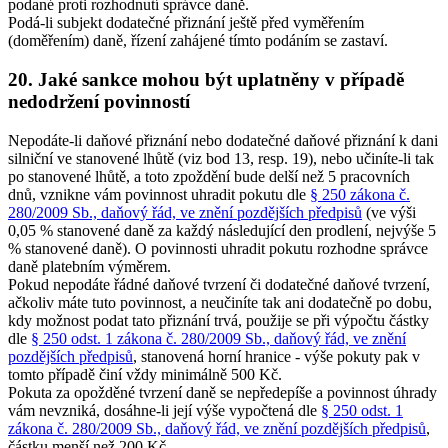
podané proti rozhodnutí správce daně.
Podá-li subjekt dodatečné přiznání ještě před vyměřením
(doměřením) daně, řízení zahájené tímto podáním se zastaví.
20. Jaké sankce mohou být uplatněny v případě
nedodržení povinností
Nepodáte-li daňové přiznání nebo dodatečné daňové přiznání k dani
silniční ve stanovené lhůtě (viz bod 13, resp. 19), nebo učiníte-li tak
po stanovené lhůtě, a toto zpoždění bude delší než 5 pracovních
dnů, vznikne vám povinnost uhradit pokutu dle
§ 250 zákona č.
280/2009 Sb., daňový řád, ve znění pozdějších předpisů
(ve výši
0,05 % stanovené daně za každý následující den prodlení, nejvýše 5
% stanovené daně). O povinnosti uhradit pokutu rozhodne správce
daně platebním výměrem.
Pokud nepodáte řádné daňové tvrzení či dodatečné daňové tvrzení,
ačkoliv máte tuto povinnost, a neučiníte tak ani dodatečně po dobu,
kdy možnost podat tato přiznání trvá, použije se při výpočtu částky
dle
§ 250 odst. 1 zákona č. 280/2009 Sb., daňový řád, ve znění
pozdějších předpisů
, stanovená horní hranice - výše pokuty pak v
tomto případě činí vždy minimálně 500 Kč.
Pokuta za opožděné tvrzení daně se nepředepíše a povinnost úhrady
vám nevzniká, dosáhne-li její výše vypočtená dle
§ 250 odst. 1
zákona č. 280/2009 Sb., daňový řád, ve znění pozdějších předpisů
,
částku menší než 200 Kč.