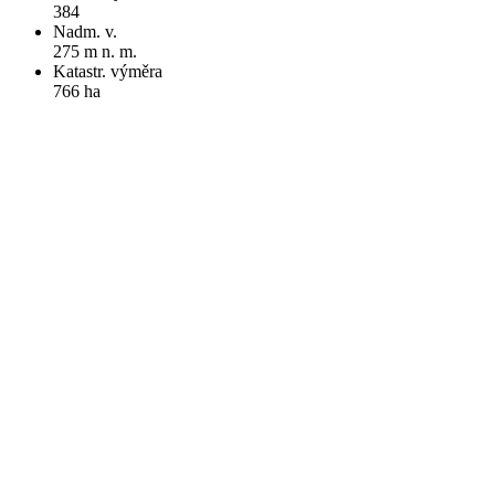
384
Nadm. v.
275 m n. m.
Katastr. výměra
766 ha