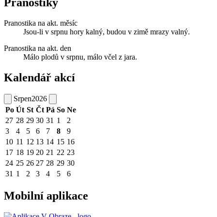
Pranostiky
Pranostika na akt. měsíc
Jsou-li v srpnu hory kalný, budou v zimě mrazy valný.
Pranostika na akt. den
Málo plodů v srpnu, málo včel z jara.
Kalendář akcí
Srpen
2026
Po
Út
St
Čt
Pá
So
Ne
27
28
29
30
31
1
2
3
4
5
6
7
8
9
10
11
12
13
14
15
16
17
18
19
20
21
22
23
24
25
26
27
28
29
30
31
1
2
3
4
5
6
Mobilní aplikace