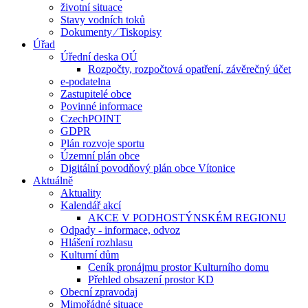
životní situace
Stavy vodních toků
Dokumenty ⁄ Tiskopisy
Úřad
Úřední deska OÚ
Rozpočty, rozpočtová opatření, závěrečný účet
e-podatelna
Zastupitelé obce
Povinné informace
CzechPOINT
GDPR
Plán rozvoje sportu
Územní plán obce
Digitální povodňový plán obce Vítonice
Aktuálně
Aktuality
Kalendář akcí
AKCE V PODHOSTÝNSKÉM REGIONU
Odpady - informace, odvoz
Hlášení rozhlasu
Kulturní dům
Ceník pronájmu prostor Kulturního domu
Přehled obsazení prostor KD
Obecní zpravodaj
Mimořádné situace