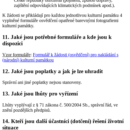
České republiky ohrožena (pojištění, způsob dopravy,
zajištění odpovídajících klimatických podmínek apod.).
K žádosti se přikládají pro každou jednotlivou kulturní památku 4
vyplněné formuláře osvědčení opatřené barevnými fotografiemi
kulturní památky.
11. Jaké jsou potřebné formuláře a kde jsou k
dispozici
Vzor formuláře
:
Formulář k žádosti (osvědčení) pro nakládání s
(národní) kulturní památkou
12. Jaké jsou poplatky a jak je lze uhradit
Správní ani jiné poplatky nejsou stanoveny.
13. Jaké jsou lhůty pro vyřízení
Lhůty vyplývají z § 71 zákona č. 500/2004 Sb., správní řád, ve
znění pozdějších předpisů.
14. Kteří jsou další účastníci (dotčení) řešení životní
situace