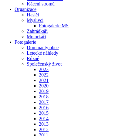
Kácení stromů
Organizace
Hasiči
Myslivci
Fotogalerie MS
Zahrádkáři
Motorkáři
Fotogalerie
Dominanty obce
Letecké náhledy
Různé
Společenský život
2023
2022
2021
2020
2019
2018
2017
2016
2015
2014
2013
2012
2011