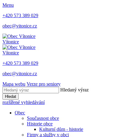
Menu
+420 573 389 029
obec@vitonice.cz
Vítonice
Vítonice
+420 573 389 029
obec@vitonice.cz
Mapa webu
Verze pro seniory
Hledaný výraz
Hledat
rozšířené vyhledávání
Obec
Současnost obce
Historie obce
Kulturní dům - historie
Firmy a služby v obci