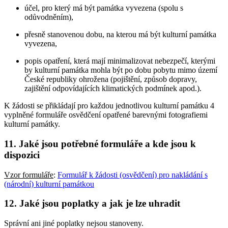
účel, pro který má být památka vyvezena (spolu s
odůvodněním),
přesně stanovenou dobu, na kterou má být kulturní památka
vyvezena,
popis opatření, která mají minimalizovat nebezpečí, kterými
by kulturní památka mohla být po dobu pobytu mimo území
České republiky ohrožena (pojištění, způsob dopravy,
zajištění odpovídajících klimatických podmínek apod.).
K žádosti se přikládají pro každou jednotlivou kulturní památku 4
vyplněné formuláře osvědčení opatřené barevnými fotografiemi
kulturní památky.
11. Jaké jsou potřebné formuláře a kde jsou k
dispozici
Vzor formuláře
:
Formulář k žádosti (osvědčení) pro nakládání s
(národní) kulturní památkou
12. Jaké jsou poplatky a jak je lze uhradit
Správní ani jiné poplatky nejsou stanoveny.