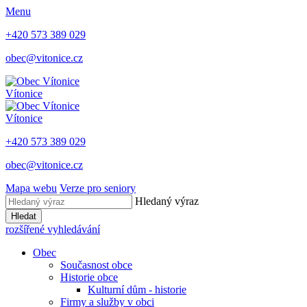
Menu
+420 573 389 029
obec@vitonice.cz
Vítonice
Vítonice
+420 573 389 029
obec@vitonice.cz
Mapa webu
Verze pro seniory
Hledaný výraz
Hledat
rozšířené vyhledávání
Obec
Současnost obce
Historie obce
Kulturní dům - historie
Firmy a služby v obci