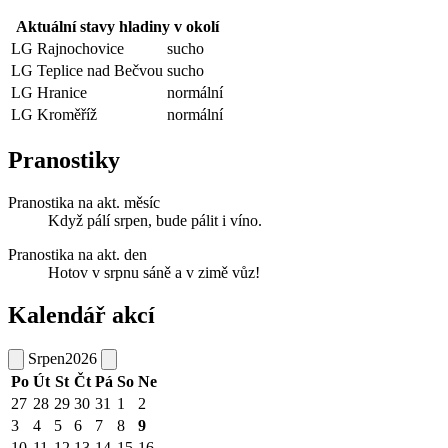
Aktuální stavy hladiny v okolí
LG Rajnochovice
sucho
LG Teplice nad Bečvou
sucho
LG Hranice
normální
LG Kroměříž
normální
Pranostiky
Pranostika na akt. měsíc
Když pálí srpen, bude pálit i víno.
Pranostika na akt. den
Hotov v srpnu sáně a v zimě vůz!
Kalendář akcí
Srpen
2026
Po
Út
St
Čt
Pá
So
Ne
27
28
29
30
31
1
2
3
4
5
6
7
8
9
10
11
12
13
14
15
16