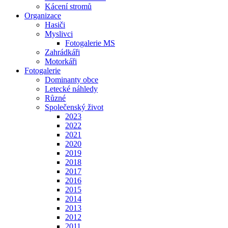
Kácení stromů
Organizace
Hasiči
Myslivci
Fotogalerie MS
Zahrádkáři
Motorkáři
Fotogalerie
Dominanty obce
Letecké náhledy
Různé
Společenský život
2023
2022
2021
2020
2019
2018
2017
2016
2015
2014
2013
2012
2011