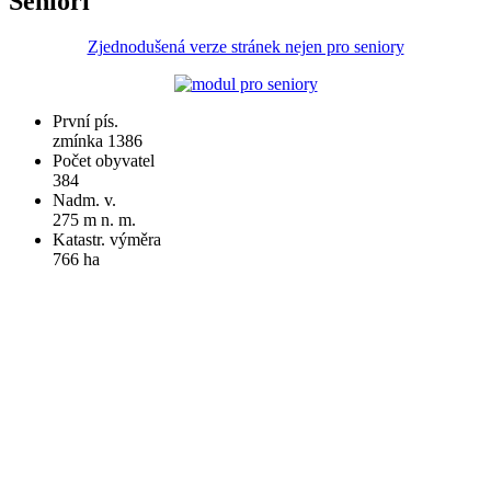
Senioři
Zjednodušená verze stránek nejen pro seniory
První pís.
zmínka 1386
Počet obyvatel
384
Nadm. v.
275 m n. m.
Katastr. výměra
766 ha