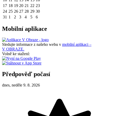
17
18
19
20
21
22
23
24
25
26
27
28
29
30
31
1
2
3
4
5
6
Mobilní aplikace
Sledujte informace z našeho webu v
mobilní aplikaci –
V OBRAZE.
Volně ke stažení:
Předpověď počasí
dnes, neděle 9. 8. 2026