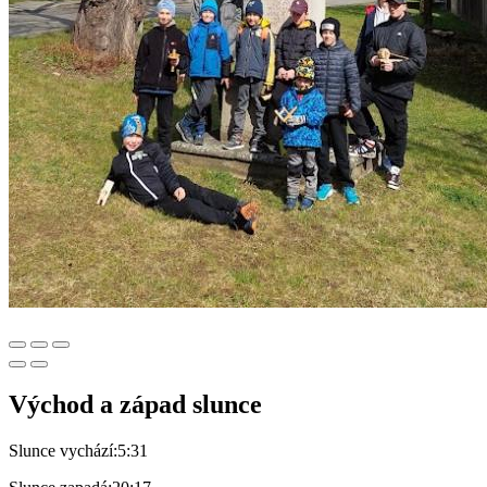
Východ a západ slunce
Slunce vychází:
5:31