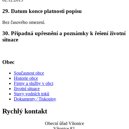
29. Datum konce platnosti popisu
Bez časového omezení.
30. Případná upřesnění a poznámky k řešení životní
situace
Obec
Současnost obce
Historie obce
Firmy a služby v obci
životní situace
Stavy vodních toků
Dokumenty ⁄ Tiskopisy
Rychlý kontakt
Obecní úřad Vítonice
Vítonice 82