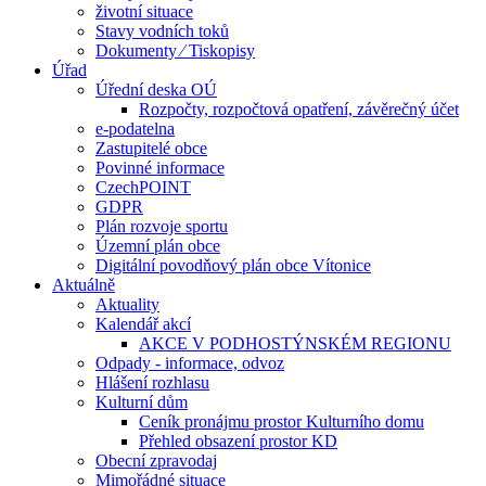
životní situace
Stavy vodních toků
Dokumenty ⁄ Tiskopisy
Úřad
Úřední deska OÚ
Rozpočty, rozpočtová opatření, závěrečný účet
e-podatelna
Zastupitelé obce
Povinné informace
CzechPOINT
GDPR
Plán rozvoje sportu
Územní plán obce
Digitální povodňový plán obce Vítonice
Aktuálně
Aktuality
Kalendář akcí
AKCE V PODHOSTÝNSKÉM REGIONU
Odpady - informace, odvoz
Hlášení rozhlasu
Kulturní dům
Ceník pronájmu prostor Kulturního domu
Přehled obsazení prostor KD
Obecní zpravodaj
Mimořádné situace